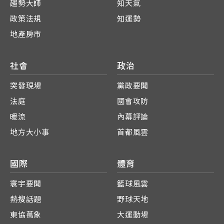
趨勢大師
知天氣
政策法規
知運勢
地產房市
社會
政治
突發現場
黨政要聞
法庭
國會攻防
暖流
內幕評論
地方大小事
首都風雲
國際
體育
寰宇要聞
籃球風雲
熱搜話題
野球天地
東協萬象
大運動場