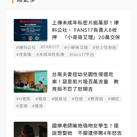
上傳未成年私密片逾萬部！爆
料公社、 FANS17負責人6收
押 「小哥哥艾理」20萬交保
#FANS17
#爆料公社
#小哥哥艾理
#兒少性剝削
#性影像
#未成年性影像
#fans17平台
台南夫妻控幼兒園性侵還吃
案！惡意剪片吸百萬流量 教
育局不忍了怒開吉
#N號房
#煽惑
#個資法
#性侵
#教育局
#網紅
#澄清
#提告
國樂老師擁抱強吻女學生！還
說想娶她 不服遭停聘4年怒告