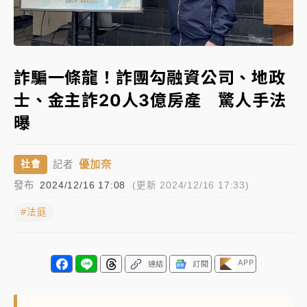
中颱白海豚進逼！台北喜來登圍籬傾倒砸傷人 民權西
Loaded
:
路鷹架倒塌壓2車
Unmute
46.20%
有片｜
白海豚暴風圈逼近！新北淡水赫見龍捲風 榕樹
詐騙一條龍！詐團勾融資公司、地政
連根拔起
士、金主詐20人3億房產 驚人手法
中颱白海豚風雨來了！中部以北防豪雨 今晚、明天影
曝
響最劇烈
白海豚逼近！北市水門只出不進 未移置車輛最高罰
優加奈
社會
記者
4800＋拖吊費
發布
2024/12/16 17:08
(更新 2024/12/16 17:33)
#法庭
APP
連結
訂閱