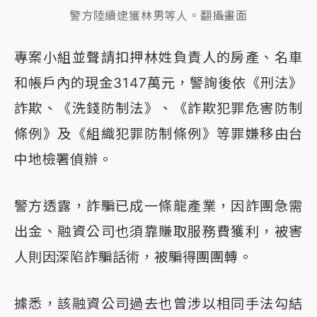
警方陸續逮獲林男等人。翻攝畫面
專案小組並聲請扣押林姓負責人的房產、名車
和帳戶內的現金3147萬元，警詢後依《刑法》
詐欺、《洗錢防制法》、《詐欺犯罪危害防制
條例》及《組織犯罪防制條例》等罪嫌移由台
中地檢署偵辦。
警方透露，詐騙已成一條龍產業，因詐團急需
出金、融資公司也須靠賺取服務費獲利，被害
人則因深陷詐騙話術，被騙得團團轉。
據悉，該融資公司過去也曾涉以相同手法勾結