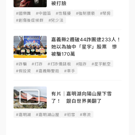
被打臉
#國樂團
#中國笛
#性騷擾
#強制猥褻
#琴房
#創傷後症候群
#兒少法
嘉義縣2週破44詐團逮233人！
她以為抽中「星宇」股票 慘
被騙170萬
#詐騙
#打詐
#打詐儀錶板
#阻詐
#星宇航空
#假投資
#嘉義縣警局
#車手
有片｜嘉明湖向陽山屋下雪
了！ 銀白世界美翻了
#嘉明湖
#嘉明湖山屋
#初雪
#寒流