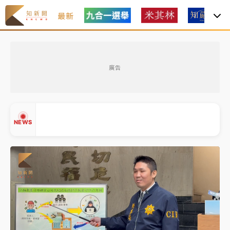
最新
油價持續凍漲！ 中油宣布下周一汽柴油價格維持不變
廣告
中颱白海豚進逼！台北喜來登圍籬傾倒砸傷人 民權西
路鷹架倒塌壓2車
有片｜
白海豚暴風圈逼近！新北淡水赫見龍捲風 榕樹
NEWS
連根拔起
中颱白海豚風雨來了！中部以北防豪雨 今晚、明天影
響最劇烈
白海豚逼近！北市水門只出不進 未移置車輛最高罰
▲
4800＋拖吊費
▼
油價持續凍漲！ 中油宣布下周一汽柴油價格維持不變