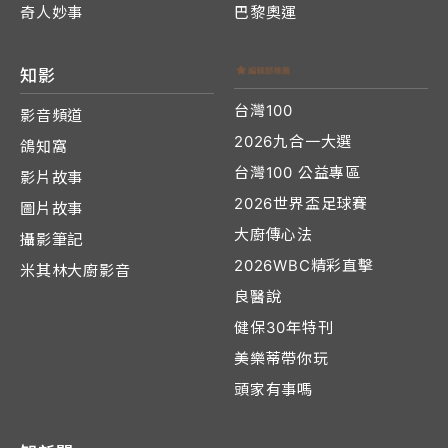
奇人妙事
巴黎奧運
知影
台灣100
影音頻道
2026九合一大選
鴿知窩
台灣100 公益專區
影片故事
2026世界盃足球賽
圖片故事
大廚傳心法
攝影筆記
2026WBC精彩直擊
米其林大廚影音
良醫說
健保30年特刊
美樂蒂帶你玩
頭家有事嗎