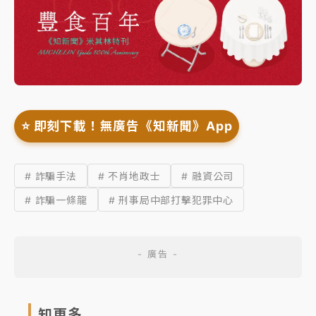
⭐️ 即刻下載！無廣告《知新聞》App
# 詐騙手法
# 不肖地政士
# 融資公司
# 詐騙一條龍
# 刑事局中部打擊犯罪中心
知更多