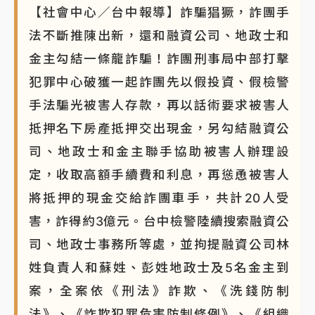
【社會中心／台中報導】詐騙猖獗，詐團手
法不斷推陳出新，還和融資公司、地政士和
金主勾結一條龍詐騙！詐團刑事局中部打擊
犯罪中心破獲一起詐團先以假投資、假檢警
手法騙光被害人存款，再以話術要求被害人
抵押名下房產抵押交出現金，另勾結融資公
司、地政士和金主聯手協助被害人辦理設
定，收取高額手續費和利息，再慫恿被害人
將抵押的現金交給詐團車手，共計20人受
害，詐得約3億元。台中檢警陸續搜索融資公
司、地政士事務所等處，並拘提融資公司林
姓負責人和蘇姓、彭姓地政士及5名金主到
案，全案依《刑法》詐欺、《洗錢防制
法》、《詐欺犯罪危害防制條例》、《組織