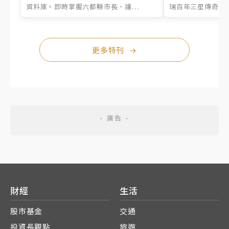
資料庫。即時掌握六都縣市長、議...
瑞百年三星傳奇、台
更多特刊
→
財經
生活
股市基金
交通
投資長觀點
旅遊