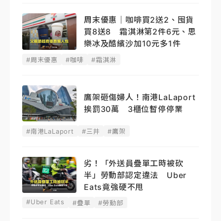
周末優惠｜咖啡買2送2、囤貨
買8送8 霜淇淋第2件6元、思
樂冰及酷繽沙加10元多1件
#周末優惠
#咖啡
#霜淇淋
鷹架砸傷婦人！南港LaLaport
挨罰30萬 3櫃位暫停停業
#南港LaLaport
#三井
#鷹架
劣！「外送員疊單工時被砍
半」勞動部認定違法 Uber
Eats竟強硬不甩
#Uber Eats
#疊單
#勞動部