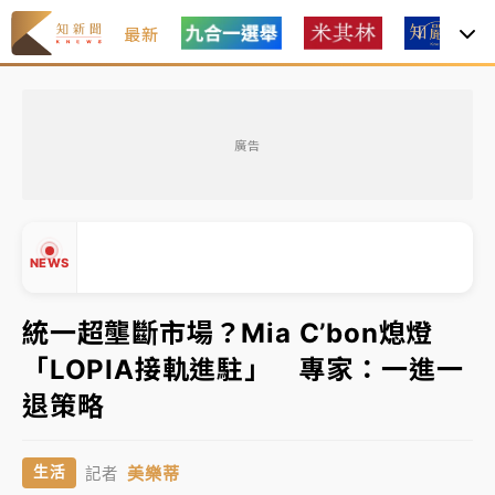
最新
油價持續凍漲！ 中油宣布下周一汽柴油價格維持不變
廣告
中颱白海豚進逼！台北喜來登圍籬傾倒砸傷人 民權西
路鷹架倒塌壓2車
有片｜
白海豚暴風圈逼近！新北淡水赫見龍捲風 榕樹
NEWS
連根拔起
中颱白海豚風雨來了！中部以北防豪雨 今晚、明天影
統一超壟斷市場？Mia C’bon熄燈
響最劇烈
「LOPIA接軌進駐」 專家：一進一
白海豚逼近！北市水門只出不進 未移置車輛最高罰
▲
退策略
4800＋拖吊費
▼
油價持續凍漲！ 中油宣布下周一汽柴油價格維持不變
美樂蒂
生活
記者