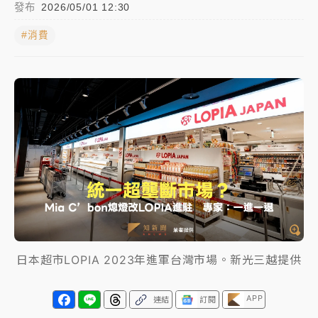
發布
2026/05/01 12:30
中颱白海豚進逼！台北喜來登圍籬傾倒砸傷人 民權西
#消費
路鷹架倒塌壓2車
有片｜
白海豚暴風圈逼近！新北淡水赫見龍捲風 榕樹
連根拔起
中颱白海豚風雨來了！中部以北防豪雨 今晚、明天影
響最劇烈
白海豚逼近！北市水門只出不進 未移置車輛最高罰
4800＋拖吊費
日本超市LOPIA 2023年進軍台灣市場。新光三越提供
APP
連結
訂閱