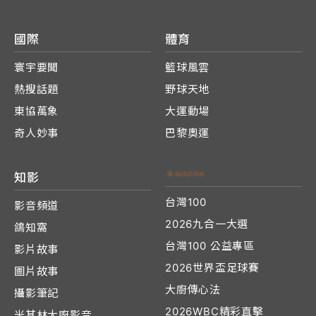
國際
體育
寰宇要聞
籃球風雲
熱搜話題
野球天地
東協萬象
大運動場
奇人妙事
巴黎奧運
知影
台灣100
影音頻道
2026九合一大選
鴿知窩
台灣100 公益專區
影片故事
2026世界盃足球賽
圖片故事
大廚傳心法
攝影筆記
2026WBC精彩直擊
米其林大廚影音