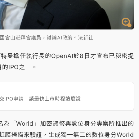
日赴國會山莊拜會議員，討論AI政策。法新社
際，由阿特曼擔任執行長的OpenAI於8日才宣布已秘密提
的IPO之一。
密提交IPO申請 談最快上市時程這麼說
」是名為「World」加密貨幣與數位身分專案所推出的
膜掃描來驗證，生成獨一無二的數位身分World