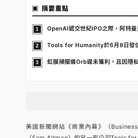
摘要重點
OpenAI遞交世紀IPO之際，阿
1
Tools for Humanity於
2
虹膜掃描儀Orb遲未獲利，且因隱
3
美國新聞網站《商業內幕》（Business 
（Sam Altman）的另一家公司Tools fo