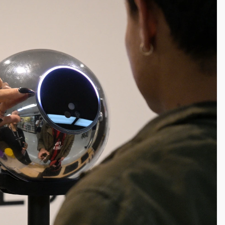
高罰4800＋拖吊費