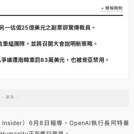
+ 瞭解機制
特曼另一估值25億美元之副業卻驚傳裁員。
6月8日發信重組團隊，並將召開大會說明新策略。
私爭議遭南韓重罰83萬美元，也被肯亞禁用。
Insider）6月8日報導，OpenAI執行長阿特曼
r Humanity正在進行裁員。