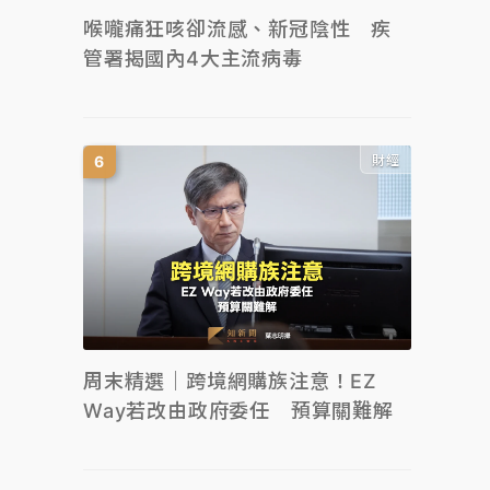
喉嚨痛狂咳卻流感、新冠陰性 疾
管署揭國內4大主流病毒
財經
周末精選｜跨境網購族注意！EZ
Way若改由政府委任 預算關難解