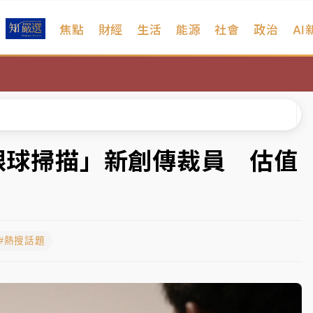
焦點
財經
生活
能源
社會
政治
AI
維持不變
 民權西路鷹架倒塌壓2車
風 榕樹連根拔起
、明天影響最劇烈
「眼球掃描」新創傳裁員 估值
高罰4800＋拖吊費
維持不變
#熱搜話題
 民權西路鷹架倒塌壓2車
風 榕樹連根拔起
、明天影響最劇烈