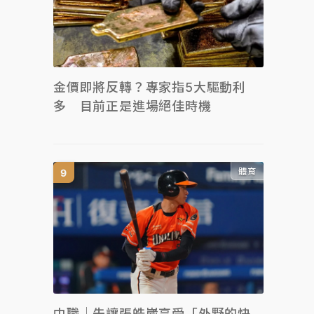
金價即將反轉？專家指5大驅動利
多 目前正是進場絕佳時機
體育
中職｜先讓張皓崴享受「外野的快