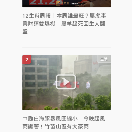
12生肖周報｜本周誰最旺？屬虎事
業財運雙爆棚 屬羊起死回生大翻
盤
生活
中颱白海豚暴風圈縮小 今晚起風
雨顯著！竹苗山區有大豪雨