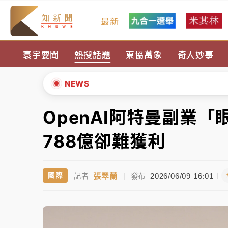
最新
油價持續凍漲！ 中油宣布下周一汽柴油價格
寰宇要聞
熱搜話題
東協萬象
奇人妙事
中颱白海豚進逼！台北喜來登圍籬傾倒砸傷人
有片｜
白海豚暴風圈逼近！新北淡水赫見龍捲
NEWS
中颱白海豚風雨來了！中部以北防豪雨 今晚
OpenAI阿特曼副業
▲
白海豚逼近！北市水門只出不進 未移置車輛最
▼
788億卻難獲利
油價持續凍漲！ 中油宣布下周一汽柴油價格
張翠蘭
2026/06/09 16:01
國際
記者
|
發布
中颱白海豚進逼！台北喜來登圍籬傾倒砸傷人
有片｜
白海豚暴風圈逼近！新北淡水赫見龍捲
中颱白海豚風雨來了！中部以北防豪雨 今晚