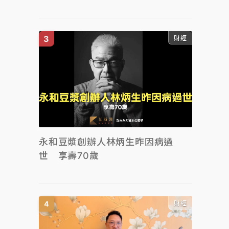
財經
永和豆漿創辦人林炳生昨因病過
世 享壽70歲
財經