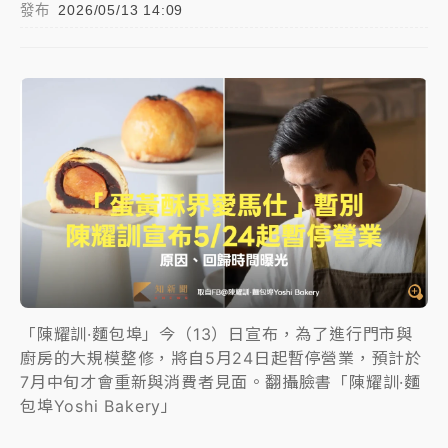
發布
2026/05/13 14:09
日職｜
林安可狀態正好卻因左膝疼痛下二軍 日媒感嘆
「好事多磨」
韓股最壞時期已過？大摩估去槓桿完成逾半 波動率降
至2個月低
「白海豚」雨炸新北！通報109件災情 侯友宜揭這類災
損最多
白海豚挾豪雨狂炸新北！時雨量破百毫米 水塔、雨棚
砸落毀車
「陳耀訓·麵包埠」今（13）日宣布，為了進行門市與
廚房的大規模整修，將自5月24日起暫停營業，預計於
7月中旬才會重新與消費者見面。翻攝臉書「陳耀訓·麵
包埠Yoshi Bakery」