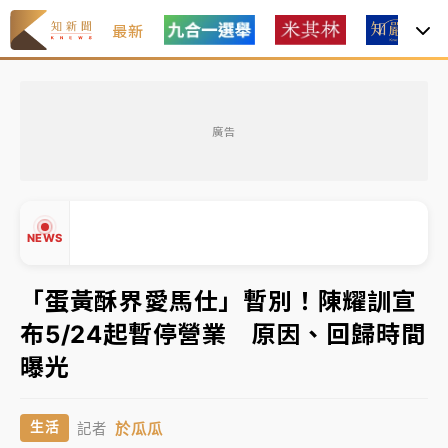
最新
金控第2季海外曝險破31兆創高 日本年增45%居冠
廣告
日職｜
林安可狀態正好卻因左膝疼痛下二軍 日媒感嘆
「好事多磨」
韓股最壞時期已過？大摩估去槓桿完成逾半 波動率降
NEWS
至2個月低
「白海豚」雨炸新北！通報109件災情 侯友宜揭這類災
「蛋黃酥界愛馬仕」暫別！陳耀訓宣
損最多
布5/24起暫停營業 原因、回歸時間
白海豚挾豪雨狂炸新北！時雨量破百毫米 水塔、雨棚
▲
曝光
砸落毀車
▼
金控第2季海外曝險破31兆創高 日本年增45%居冠
於瓜瓜
生活
記者