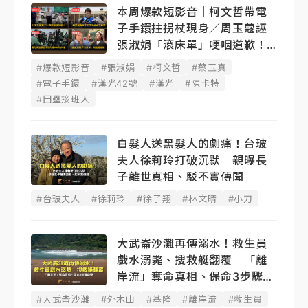
本周爆款短影音｜柯文哲帶電
子手鐶拄拐杖現身／周玉蔻誣
張淑娟「滾床單」哽咽道歉！
蔡玉真開撕爆料
#爆款短影音
#張淑娟
#柯文哲
#蔡玉真
#電子手鐶
#漢光42號
#漢光
#陳卡特
#田壘接班人
白髮人送黑髮人的劇痛！台玻
夫人徐莉玲打破沉默 親曝長
子離世真相、駁不實傳聞
#台玻夫人
#徐莉玲
#徐子翔
#林文晴
#小刀
大武崙沙灘再傳溺水！救生員
戲水溺斃、搜救艇翻覆 「離
岸流」奪命真相、保命3步驟必
學
#大武崙沙灘
#外木山
#基隆
#離岸流
#救生員