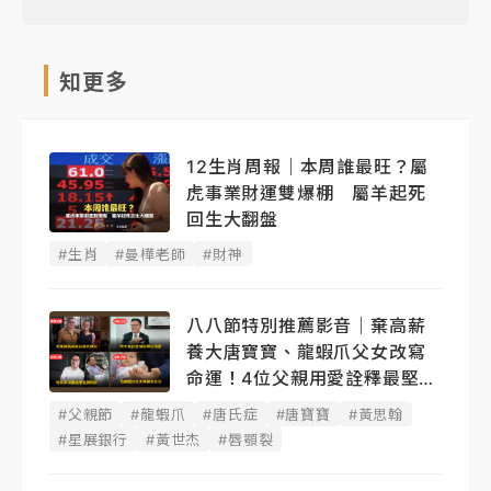
知更多
12生肖周報｜本周誰最旺？屬
虎事業財運雙爆棚 屬羊起死
回生大翻盤
#生肖
#曼樺老師
#財神
八八節特別推薦影音｜棄高薪
養大唐寶寶、龍蝦爪父女改寫
命運！4位父親用愛詮釋最堅韌
後盾
#父親節
#龍蝦爪
#唐氏症
#唐寶寶
#黃思翰
#星展銀行
#黃世杰
#唇顎裂