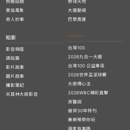
熱搜話題
野球天地
東協萬象
大運動場
奇人妙事
巴黎奧運
知影
台灣100
影音頻道
2026九合一大選
鴿知窩
台灣100 公益專區
影片故事
2026世界盃足球賽
圖片故事
大廚傳心法
攝影筆記
2026WBC精彩直擊
米其林大廚影音
良醫說
健保30年特刊
美樂蒂帶你玩
頭家有事嗎