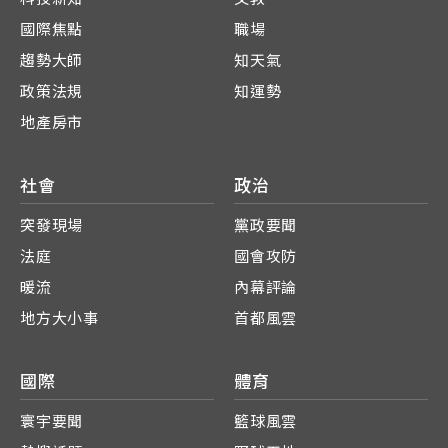
國際焦點
職場
趨勢大師
知天氣
政策法規
知運勢
地產房市
社會
政治
突發現場
黨政要聞
法庭
國會攻防
暖流
內幕評論
地方大小事
首都風雲
國際
體育
寰宇要聞
籃球風雲