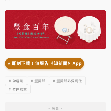
⭐️ 即刻下載！無廣告《知新聞》App
# 陳耀訓
# 蛋黃酥
# 蛋黃酥界愛馬仕
# 暫停營業