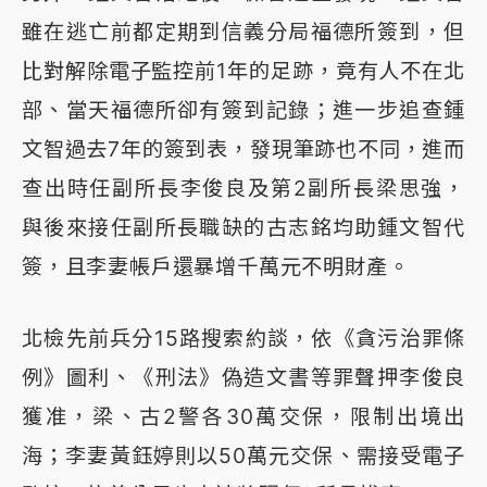
雖在逃亡前都定期到信義分局福德所簽到，但
比對解除電子監控前1年的足跡，竟有人不在北
部、當天福德所卻有簽到記錄；進一步追查鍾
文智過去7年的簽到表，發現筆跡也不同，進而
查出時任副所長李俊良及第2副所長梁思強，
與後來接任副所長職缺的古志銘均助鍾文智代
簽，且李妻帳戶還暴增千萬元不明財產。
北檢先前兵分15路搜索約談，依《貪污治罪條
例》圖利、《刑法》偽造文書等罪聲押李俊良
獲准，梁、古2警各30萬交保，限制出境出
海；李妻黃鈺婷則以50萬元交保、需接受電子