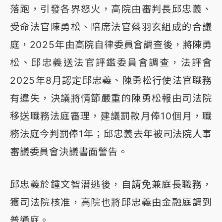
落跑，引發各界怒火，高院由審判長邱忠義、
受命法官陳勇松、陪席法官蔡羽玄組成的合議
庭，2025年由高院自律委員會調查後，將陳勇
松、邱忠義送法官評鑑委員會調查，法評會
2025年8月認定邱忠義、陳勇松行使法官職務
有違失，決議將情節嚴重的陳勇松報由司法院
移送職務法庭審理，建議罰款月俸10個月，職
務法庭今判罰俸1年；邱忠義去年被司法院人事
審議委員會決議書面警告。
邱忠義於鍾文智潛逃後，自請免兼庭長職務，
獲司法院核准，高院也將邱忠義由金融庭調到
普通庭。