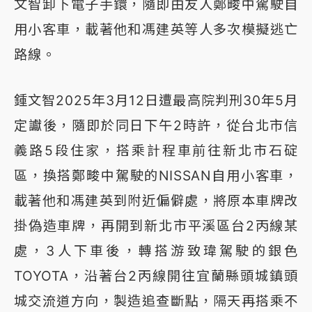
文智卸下電子手鐶，隨即由友人鄭畯中駕駛自
用小客車，載著他和馮建英等人多次模擬逃亡
路線。
鍾文智2025年3月12日遭最高院判刑30年5月
定讞後，隨即於同日下午2時許，從台北市信
義路5段住家，搭乘計程車前往新北市石碇
區，換搭鄭畯中駕駛的NISSAN自用小客車，
載著他和馮建英到附近偏僻處，將原本車牌改
掛偽造車牌，再開到新北市平溪區台2丙線某
處，3人下車後，轉搭游致瑋駕駛的銀色
TOYOTA，沿著台2丙線開往宜蘭縣頭城鎮頭
城交流道方向，製造追查斷點，隔天再搭乘不