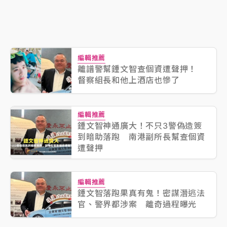
編輯推薦
離譜警幫鍾文智查個資遭聲押！
督察組長和他上酒店也慘了
編輯推薦
鍾文智神通廣大！不只3警偽造簽
到暗助落跑 南港副所長幫查個資
遭聲押
編輯推薦
鍾文智落跑果真有鬼！密謀潛逃法
官、警界都涉案 離奇過程曝光