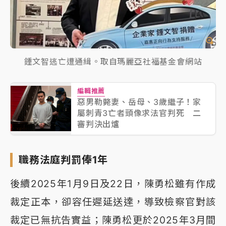
鍾文智逃亡遭通緝。取自瑪麗亞社福基金會網站
編輯推薦
惡男勒斃妻、岳母、3歲繼子！家
屬刺青3亡者頭像求法官判死 二
審判決出爐
職務法庭判罰俸1年
後續2025年1月9日及22日，陳勇松雖有作成
裁定正本，卻容任遲延送達，導致檢察官對該
裁定已無抗告實益；陳勇松更於2025年3月間