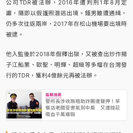
公司TDR被法辦，2016年遭判刑1年8月定
讞，隨即以假護照潛逃出境。鍾男雖遭通緝，
仍多次往返兩岸，2017年在松山機場要出境時
被逮。
他入監後於2018年假釋出獄，又被查出炒作揚
子江船業、歐聖、明輝、超級等多檔在台灣發
行的TDR，獲利4億餘元再被法辦。
編輯推薦
警所長涉收賄暗助詐團遭聲押！早
餐店老闆受害氣到中風 又遭錢莊
吸血千萬痛毆