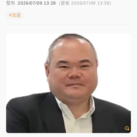
發布
2026/07/09 13:28
(更新 2026/07/09 13:38)
中颱白海豚進逼！台北喜來登圍籬傾倒砸傷人 民權西
#法庭
路鷹架倒塌壓2車
有片｜
白海豚暴風圈逼近！新北淡水赫見龍捲風 榕樹
連根拔起
中颱白海豚風雨來了！中部以北防豪雨 今晚、明天影
響最劇烈
白海豚逼近！北市水門只出不進 未移置車輛最高罰
4800＋拖吊費