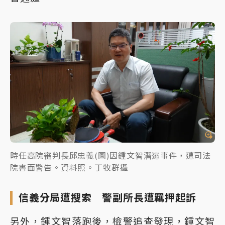
時任高院審判長邱忠義(圖)因鍾文智潛逃事件，遭司法
院書面警告。資料照。丁牧群攝
信義分局遭搜索 警副所長遭羈押起訴
另外，鍾文智落跑後，檢警追查發現，鍾文智