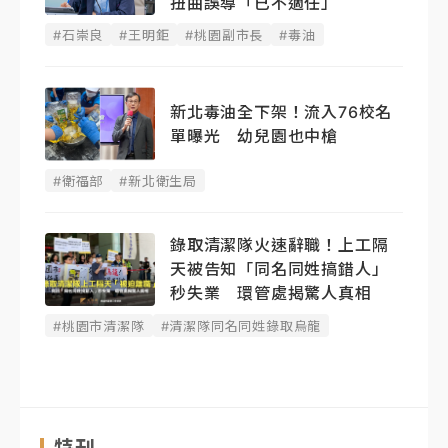
扭曲誤導「已不適任」
#石崇良
#王明鉅
#桃園副市長
#毒油
新北毒油全下架！流入76校名
單曝光 幼兒園也中槍
#衛福部
#新北衛生局
錄取清潔隊火速辭職！上工隔
天被告知「同名同姓搞錯人」
秒失業 環管處揭驚人真相
#桃園市清潔隊
#清潔隊同名同姓錄取烏龍
特刊