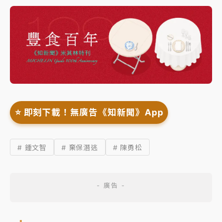
⭐️ 即刻下載！無廣告《知新聞》App
# 鍾文智
# 棄保潛逃
# 陳勇松