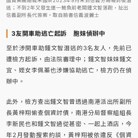
國寶集團總裁朱國榮2023年9月未到信義分局報到後潛
逃；不到2年又發生連一鮑魚前老闆鍾文智落跑，扯出
信義副所長代簽案。取自臉書信義波麗士
3友開車助逃亡起訴 胞妹偵辦中
至於涉開車助鍾文智潛逃的3名友人，先前已
遭檢方起訴，由法院審理中；鍾文智妹妹鍾文
宜、姪女李佩蓁也涉嫌協助逃亡，檢方仍在偵
辦中。
此外，檢方查出鍾文智曾透過南港派出所副所
長黃梓翔偷查個資討債，南港分局督察組組長
李新民也和鍾文智過從甚密、一起上酒店，今
年2月發動搜索約談，黃梓翔被依違反《個資