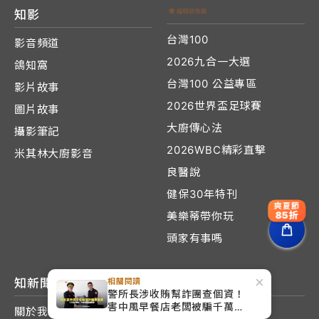
知影
台灣100
影音頻道
2026九合一大選
鴿知窩
台灣100 公益專區
影片故事
2026世界盃足球賽
圖片故事
大廚傳心法
攝影筆記
2026WBC精彩直擊
米其林大廚影音
良醫說
健保30年特刊
爽夏節
85折
美樂蒂帶你玩
頭家有事嗎
×
相關閱讀
知新聞
警所長涉收賄幫詐團查個資！
害中風早餐店老闆被騙千萬
關於我們