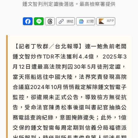
鍾文智判刑定讞後潛逃。最高檢察署提供
APP
連結
訂閱
【記者丁牧群／台北報導】連一鮑魚前老闆
鍾文智炒作TDR不法獲利4.4億， 2025年3
月12日遭最高法院判囚30年5月徒刑定讞，
當天搭船逃往中國大陸，法界究責發現高院
合議庭2024年10月悄悄裁定解除鍾文智電子
監控，卻違規未正式公告，導致檢方無從抗
告，受命法官陳勇松事後還叫書記官抽換公
務電話查詢紀錄，意圖掩飾違失；此外，1億
交保的鍾文智需每周定期到信義分局福德派
出所報到，時任副所長李俊良等人卻涉長期