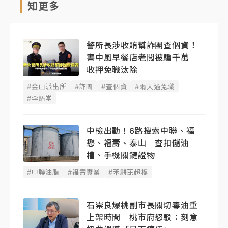
知更多
警所長涉收賄幫詐團查個資！
害中風早餐店老闆被騙千萬
收押免職汰除
#金山派出所
#詐團
#查個資
#兩大過免職
#李語堂
中檢出動！6路搜索中聯、福
懋、福壽、泰山 查扣儲油
槽、手機關鍵證物
#中聯油脂
#福壽實業
#苯駢芘超標
石崇良爆桃副市長關切毒油重
上架時間 桃市府怒駁：刻意