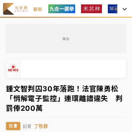
最新
油價持續凍漲！ 中油宣布下周一汽柴油價格維持不變
廣告
中颱白海豚進逼！台北喜來登圍籬傾倒砸傷人 民權西
路鷹架倒塌壓2車
有片｜
白海豚暴風圈逼近！新北淡水赫見龍捲風 榕樹
NEWS
連根拔起
中颱白海豚風雨來了！中部以北防豪雨 今晚、明天影
鍾文智判囚30年落跑！法官陳勇松
響最劇烈
「悄解電子監控」連環離譜違失 判
白海豚逼近！北市水門只出不進 未移置車輛最高罰
▲
罰俸200萬
4800＋拖吊費
▼
油價持續凍漲！ 中油宣布下周一汽柴油價格維持不變
丁牧群
社會
記者