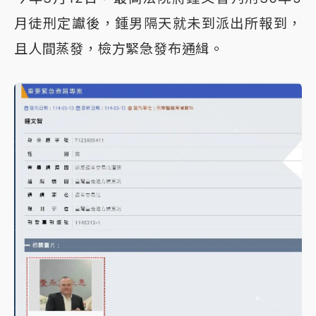
月徒刑定讞後，鍾男隔天就未到派出所報到，
且人間蒸發，檢方緊急發布通緝。