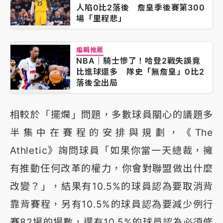
人陷0比2落後 詹皇季後賽第300
場「里程悲」
編輯推薦
NBA｜騎士慘了！哈登2戰失誤竟
比進球還多 隊史「無詹皇」0比2
落後全出局
相較於「擺爛」問題，多數球員關心的議題多
半集中在賽程的安排與規劃，《The
Athletic》詢問球員「如果你當一天總裁，擁
有推動任何改革的權力，你會對聯盟做出什麼
改變？」，結果有10.5%的球員認為要取消背
靠背賽程，另有10.5%的球員認為要減少例行
賽82場的場數，還有10.5%的球員認為必須修