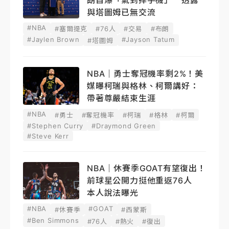
與塔圖姆已無交流
#NBA
#塞爾提克
#76人
#交易
#布朗
#Jaylen Brown
#Jayson Tatum
#塔圖姆
NBA｜勇士奪冠機率剩2%！美
媒曝柯瑞與格林、柯爾講好：
帶著尊嚴結束生涯
#NBA
#勇士
#奪冠機率
#柯瑞
#格林
#柯爾
#Stephen Curry
#Draymond Green
#Steve Kerr
NBA｜休賽季GOAT有望復出！
前球星公開力挺他重返76人
本人說法曝光
#NBA
#GOAT
#休賽季
#西蒙斯
#Ben Simmons
#76人
#熱火
#復出