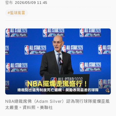
發布
2026/05/09 11:45
女律師陳昱瑄詐慈濟10億！黃金158kg遭查扣畫面曝光
#籃球風雲
暑假過三周才推「E宿新北打卡趣」！抽獎程序複雜 觀
旅局回應了
中信慈善基金會想增加董事人數！辜仲諒向法院聲請遭
駁 理由曝光
故宮《龍藏經》特展第2檔！今線上預約開賣一度塞車
周六起展出延長至晚上7時
台東農業處長涉圖利渡假村！東檢抗告成功 今重開羈
押庭
父親節泡湯了！中颱白海豚雨彈轟3天 「紅到發紫」降
雨熱區曝
NBA總裁席佛（Adam Silver）認為現行球隊擺爛歪風
太嚴重。資料照。美聯社