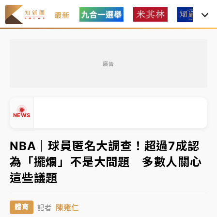
最新
女律師陳昱瑄詐慈濟10億！黃金158kg遭查扣畫面曝光
廣告
暑假過三周才推「E宿新北打卡趣」！抽獎程序複雜 觀
旅局回應了
中信慈善基金會想增加董事人數！辜仲諒向法院聲請遭
NEWS
駁 理由曝光
故宮《龍藏經》特展第2檔！今線上預約開賣一度塞車
NBA｜球員匿名大調查！超過7成認
周六起展出延長至晚上7時
為「擺爛」不是大問題 多數人關心
台東農業處長涉圖利渡假村！東檢抗告成功 今重開羈
▲
這些議題
押庭
▼
父親節泡湯了！中颱白海豚雨彈轟3天 「紅到發紫」降
陳雍仁
體育
記者
雨熱區曝