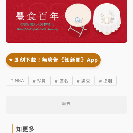
⭐️ 即刻下載！無廣告《知新聞》App
# NBA
# 球員
# 匿名
# 調查
# 擺爛
知更多