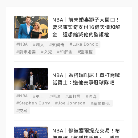
NBA｜前未婚妻獅子大開口！
要求東契奇支付16億天價和解
金 還想縮減他的監護權
#NBA
#Luka Doncic
#湖人
#東契奇
#前未婚妻
#女兒
#和解金
#監護權
NBA｜為柯瑞叫屈！單打喬喊
話勇士：送他去爭冠球隊吧
#NBA
#勇士
#柯瑞
#單打喬
#強森
#Stephen Curry
#Joe Johnson
#塞爾提克
#交易
NBA｜慘被塞爾提克交易！布
朗自爆「氣到摔手機」 透露