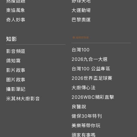
熱搜話題
野球天地
東協萬象
大運動場
奇人妙事
巴黎奧運
知影
台灣100
影音頻道
2026九合一大選
鴿知窩
台灣100 公益專區
影片故事
2026世界盃足球賽
圖片故事
大廚傳心法
攝影筆記
2026WBC精彩直擊
米其林大廚影音
良醫說
健保30年特刊
美樂蒂帶你玩
頭家有事嗎