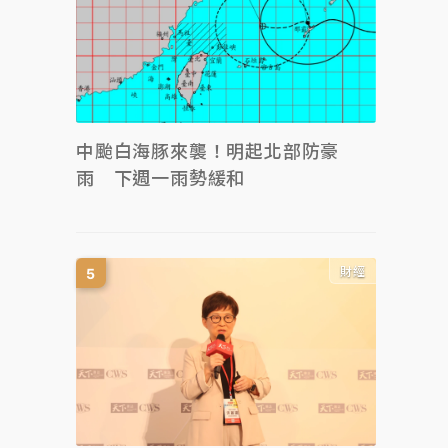
中颱白海豚來襲！明起北部防豪
雨 下週一雨勢緩和
財經