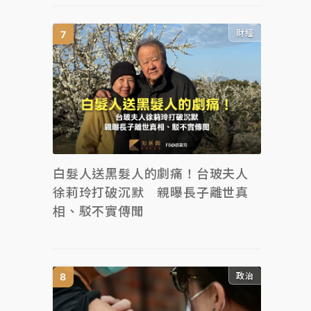
財經
白髮人送黑髮人的劇痛！台玻夫人
徐莉玲打破沉默 親曝長子離世真
相、駁不實傳聞
政治