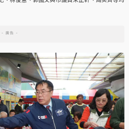
妃、林俊憲、郭國文與市議員朱正軒、周奕齊等均