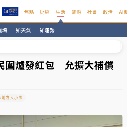
焦點
財經
生活
能源
社會
政治
AI
扣畫面曝光
職場
知天氣
知運勢
序複雜 觀旅局回應了
院聲請遭駁 理由曝光
一度塞車 周六起展出延長至晚上7時
民圍爐發紅包 允擴大補償
今重開羈押庭
到發紫」降雨熱區曝
#地方大小事
扣畫面曝光
序複雜 觀旅局回應了
院聲請遭駁 理由曝光