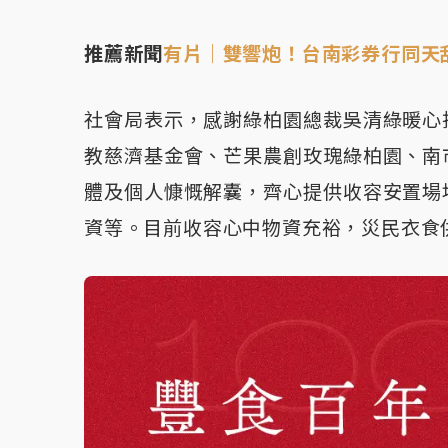
推薦新聞
有片｜雙響炮！台南彩券行同天刮
社會局表示，感謝綠柏園總裁吳清綠暖心
教慈濟基金會、芒果農創玫瑰綠柏園、南
體及個人慷慨解囊，齊心提供收容安置場
資等。目前收容心中物資充裕，災民衣食