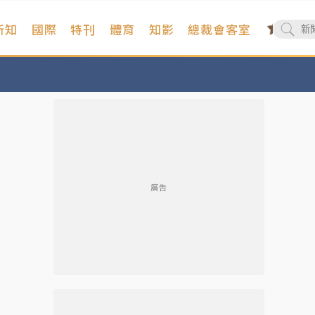
新知
國際
特刊
體育
知影
總裁會客室
廣告