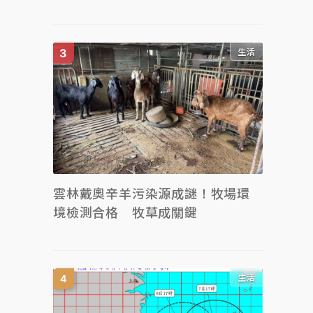
生活
雲林戴奧辛羊污染源成謎！牧場環
境檢測合格 牧草成關鍵
生活