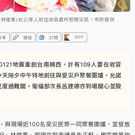
)、林俊憲(右2)等人前往收容處所慰問災民。市府提供
APP
分享
連結
訂閱
121地震重創台南楠西，計有109人要在收容
今天除夕中午特地前往與受災戶聚餐圍爐，允諾
民度過難關。衛福部次長呂建德亦到場關心並致
，與現場近100名受災民眾一同聚餐圍爐，並發放