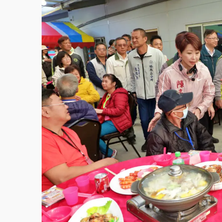
故宮《龍藏經》特展第2檔！今線上預約開賣
台東農業處長涉圖利渡假村！東檢抗告成功 
父親節泡湯了！中颱白海豚雨彈轟3天 「紅