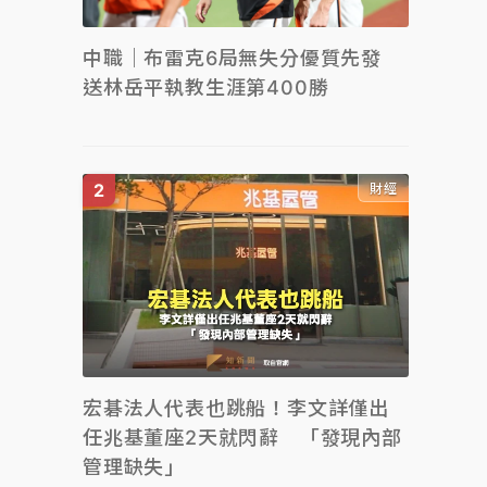
中職｜布雷克6局無失分優質先發
送林岳平執教生涯第400勝
財經
宏碁法人代表也跳船！李文詳僅出
任兆基董座2天就閃辭 「發現內部
管理缺失」