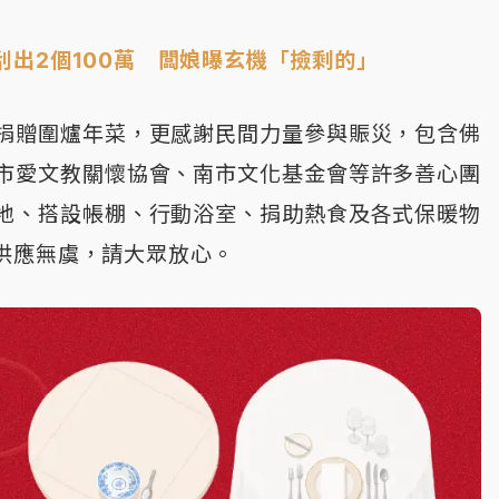
出2個100萬 闆娘曝玄機「撿剩的」
捐贈圍爐年菜，更感謝民間力量參與賑災，包含佛
市愛文教關懷協會、南市文化基金會等許多善心團
地、搭設帳棚、行動浴室、捐助熱食及各式保暖物
供應無虞，請大眾放心。