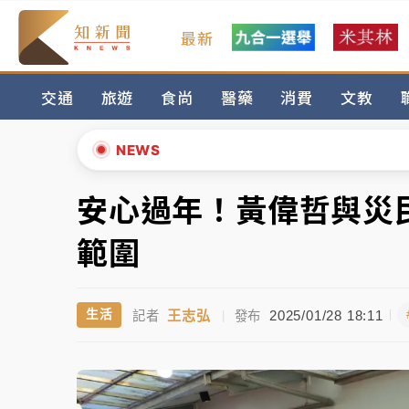
最新
女律師陳昱瑄詐慈濟10億！黃金158kg遭查
交通
旅遊
食尚
醫藥
消費
文教
暑假過三周才推「E宿新北打卡趣」！抽獎程
中信慈善基金會想增加董事人數！辜仲諒向法
NEWS
故宮《龍藏經》特展第2檔！今線上預約開賣
安心過年！黃偉哲與災
▲
台東農業處長涉圖利渡假村！東檢抗告成功 
▼
範圍
父親節泡湯了！中颱白海豚雨彈轟3天 「紅
王志弘
2025/01/28 18:11
生活
記者
|
發布
女律師陳昱瑄詐慈濟10億！黃金158kg遭查
暑假過三周才推「E宿新北打卡趣」！抽獎程
中信慈善基金會想增加董事人數！辜仲諒向法