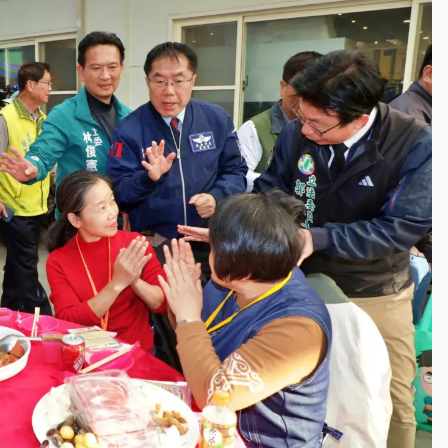
一度塞車 周六起展出延長至晚上7時
今重開羈押庭
到發紫」降雨熱區曝