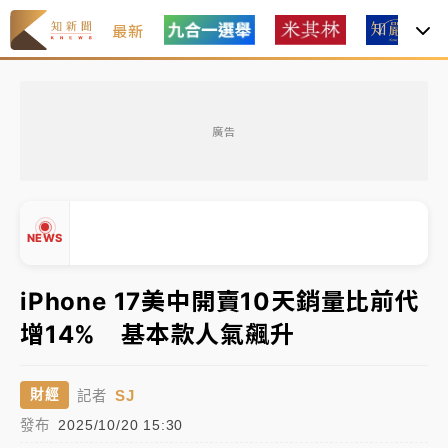
最新
油價持續凍漲！ 中油宣布下周一汽柴油價格維持不變
廣告
中颱白海豚進逼！台北喜來登圍籬傾倒砸傷人 民權西
路鷹架倒塌壓2車
有片｜
白海豚暴風圈逼近！新北淡水赫見龍捲風 榕樹
NEWS
連根拔起
iPhone 17美中開賣10天銷量比前代
中颱白海豚風雨來了！中部以北防豪雨 今晚、明天影
響最劇烈
增14% 基本款人氣飆升
▲
白海豚逼近！北市水門只出不進 未移置車輛最高罰
▼
4800＋拖吊費
SJ
財經
記者
發布
2025/10/20 15:30
油價持續凍漲！ 中油宣布下周一汽柴油價格維持不變