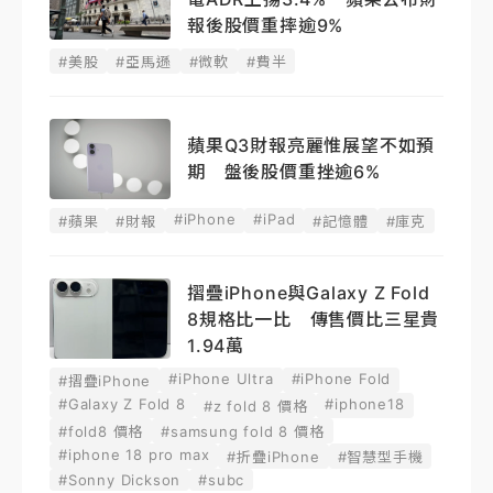
報後股價重摔逾9%
#美股
#亞馬遜
#微軟
#費半
蘋果Q3財報亮麗惟展望不如預
期 盤後股價重挫逾6%
#iPhone
#iPad
#蘋果
#財報
#記憶體
#庫克
摺疊iPhone與Galaxy Z Fold
8規格比一比 傳售價比三星貴
1.94萬
#iPhone Ultra
#iPhone Fold
#摺疊iPhone
#Galaxy Z Fold 8
#iphone18
#z fold 8 價格
#fold8 價格
#samsung fold 8 價格
#iphone 18 pro max
#折疊iPhone
#智慧型手機
#Sonny Dickson
#subc