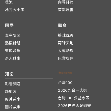
暖流
內幕評論
地方大小事
首都風雲
國際
體育
寰宇要聞
籃球風雲
熱搜話題
野球天地
東協萬象
大運動場
奇人妙事
巴黎奧運
知影
台灣100
影音頻道
2026九合一大選
鴿知窩
台灣100 公益專區
影片故事
2026世界盃足球賽
圖片故事