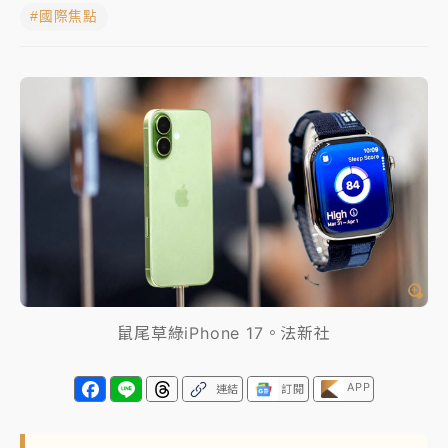
#國際焦點
中颱白海豚進逼！台北喜來登圍籬傾倒砸傷人 民權西
路鷹架倒塌壓2車
有片｜
白海豚暴風圈逼近！新北淡水赫見龍捲風 榕樹
連根拔起
中颱白海豚風雨來了！中部以北防豪雨 今晚、明天影
響最劇烈
白海豚逼近！北市水門只出不進 未移置車輛最高罰
4800＋拖吊費
鼠尾草綠iPhone 17。法新社
APP
連結
訂閱