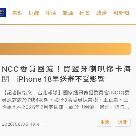
焦點
財經
生活
能源
社會
政治
AI新知
NCC委員團滅！買藍牙喇叭慘卡海
關 iPhone 18早送審不受影響
【記者陳怡文／台北報導】國家通訊傳播委員會(NCC)委
員原就處於7缺4狀態，如今3名委員陳崇樹、王正嘉、王
怡惠也在2026年7月底屆滿，處於「團滅」慘況，近日就
有民眾發生日本購買的藍芽喇叭寄回台，卻因為NCC沒大
人，無法核發進口許可證，卡在海關，針對外界強烈關注
生活
消費
2026/08/05 19:41
的iPhone 18是否能如期開賣？NCC透露，沒有機關首長