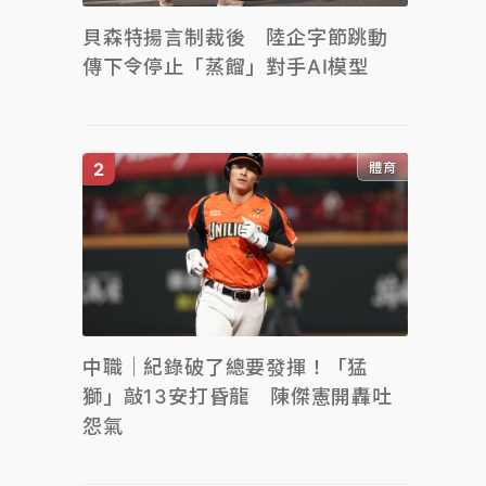
貝森特揚言制裁後 陸企字節跳動
傳下令停止「蒸餾」對手AI模型
體育
中職｜紀錄破了總要發揮！「猛
獅」敲13安打昏龍 陳傑憲開轟吐
怨氣