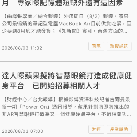
月 專家曝記憶體短缺外還有這因素
【編譯張翠蘭／綜合報導】外媒周日（8/2）報導，蘋果
公司最暢銷的筆記型電腦MacBook Air目前供貨吃緊，至
少要到8月底才能發貨；《知新聞》實測，台灣方面的新
訂單也要等3周時間。專家指出，主要原因是整個產業的
記憶體晶片短缺所影響。此外，蘋果也正優先銷售入門款
國際
熱搜話題
2026/08/03 11:32
MacBook Pro，為秋季即將推出的M6晶片騰出空間，估
計新款MacBook Air還要過一段時間才會上市。有科技網
站指出，人工智慧（AI）資料中心的大量建設，排擠消費
達人曝蘋果擬將智慧眼鏡打造成健康健
電子品。
身平台 已開始招募相關人才
【財經中心／台北報導】根據彭博資深科技記者古爾曼最
新一期「Power On」通訊報導，蘋果計劃將即將推出的
非AR智慧眼鏡打造為又一個健康硬體平台，不過相關功能
很可能不會隨明年問世的第一代產品首發落地。
財經
產業脈動
2026/08/03 07:00