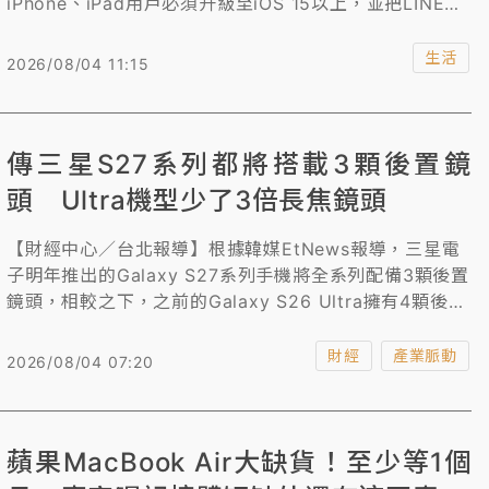
iPhone、iPad用戶必須升級至iOS 15以上，並把LINE更
新至14.6.3以上才能繼續使用，Android用戶的要求則是
14.4.6版本。
生活
2026/08/04 11:15
傳三星S27系列都將搭載3顆後置鏡
頭 Ultra機型少了3倍長焦鏡頭
【財經中心／台北報導】根據韓媒EtNews報導，三星電
子明年推出的Galaxy S27系列手機將全系列配備3顆後置
鏡頭，相較之下，之前的Galaxy S26 Ultra擁有4顆後置
鏡頭。
財經
產業脈動
2026/08/04 07:20
蘋果MacBook Air大缺貨！至少等1個