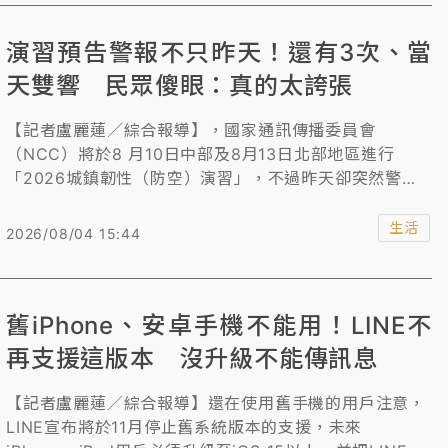
及代理人，進口核准函無法發出，但iphone18在先前已
完成審驗，廠商直接以型式認證審驗資料通關，暫不受影
演習預告警報不只昨天！還有3次、當
響，8月1日起才開始辦進口送審就只能先收件，但若持續
缺員，iphone19可能就沒法進口上市。
天雙響 民眾傻眼：真的太誇張
【記者盧麗蓮／綜合報導】，國家通訊傳播委員會
（NCC）將於8 月10日中部及8月13日北部地區進行
「2026城鎮韌性（防空）演習」，不過昨天卻突然警報
大響，原來不是搞錯時間，而是進行「警報預告」，由於
民眾事前都不知情，還以為是大地震，引發議論紛紛。其
生活
2026/08/04 15:44
實通訊受阻警報演練並非只有昨天一次，根據災防告警細
胞廣播訊息，在13日正式進行前還有3次，且13日當天中
午12時還會有一次提醒。
舊iPhone、安卓手機不能用！LINE不
再支援這版本 沒升級不能傳訊息
【記者盧麗蓮／綜合報導】還在使用舊手機的用戶注意，
LINE宣布將於11月停止舊系統版本的支援，未來