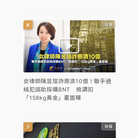
社會
女律師陳昱瑄詐慈濟10億！聯手通
緝犯誆助採購BNT 檢調扣
「158kg黃金」畫面曝
財經