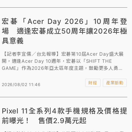
宏碁「Acer Day 2026」10周年登
場 適逢宏碁成立50周年讓2026年極
具意義
【記者李宜儒／台北報導】宏碁第10屆Acer Day盛大展
開，適逢Acer Day 10週年，宏碁以「SHIFT THE
GAME」作為2026年亞太區年度主題，鼓勵更多人勇於
突破框架、創造改變。今年活動同時也迎來宏碁成立50周
年的重要時刻，使2026年成為品牌發展史上極具意義的
財經
產業脈動
2026/08/02 11:46
一年。
Pixel 11全系列4款手機規格及價格提
前曝光！ 售價2.9萬元起