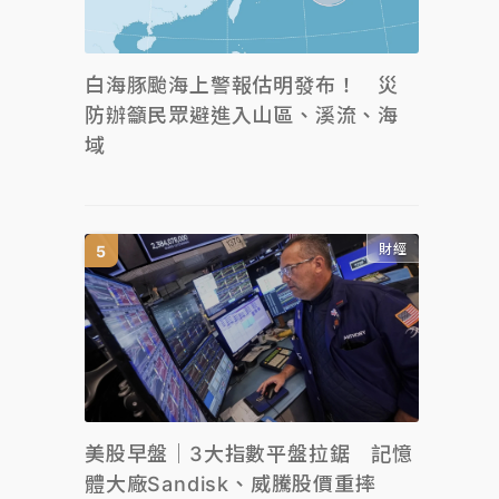
白海豚颱海上警報估明發布！ 災
防辦籲民眾避進入山區、溪流、海
域
財經
美股早盤｜3大指數平盤拉鋸 記憶
體大廠Sandisk、威騰股價重摔