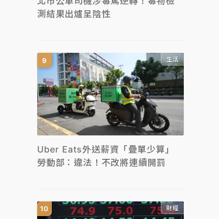
北市公車司機涉毒駕逆轉！毒物檢
測結果出爐呈陰性
生活
Uber Eats外送薪資「疊單少算」
勞動部：違法！不改將連續開罰
財經