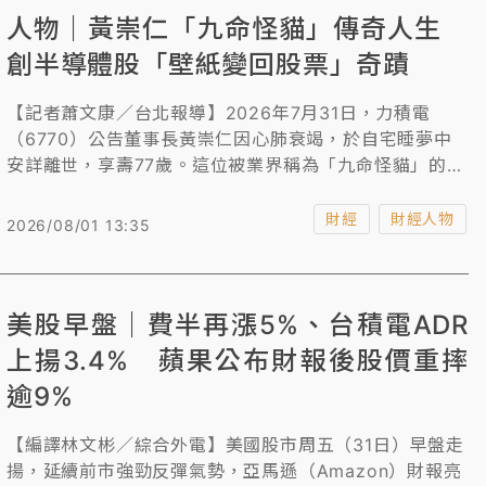
人物｜黃崇仁「九命怪貓」傳奇人生
創半導體股「壁紙變回股票」奇蹟
【記者蕭文康／台北報導】2026年7月31日，力積電
（6770）公告董事長黃崇仁因心肺衰竭，於自宅睡夢中
安詳離世，享壽77歲。這位被業界稱為「九命怪貓」的半
導體老將，一生起落如戲劇，從醫學博士棄醫從商，歷經
DRAM榮枯、千億負債下市、重整轉型、再上市，創下半
財經
財經人物
2026/08/01 13:35
導體股「壁紙變回股票」奇蹟，寫下台灣資本市場罕見的
重生篇章。
美股早盤｜費半再漲5%、台積電ADR
上揚3.4% 蘋果公布財報後股價重摔
逾9%
【編譯林文彬／綜合外電】美國股市周五（31日）早盤走
揚，延續前市強勁反彈氣勢，亞馬遜（Amazon）財報亮