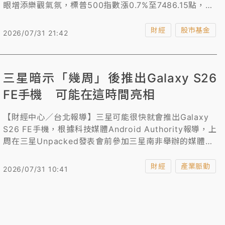
眼增添樂觀氣氛，標普500指數漲0.7%至7486.15點，道
瓊工業指數漲193.91點或0.4%至52401.97點，那斯達克
綜合指數攀升1.2%。
財經
股市基金
2026/07/31 21:42
三星暗示「幾周」後推出Galaxy S26
FE手機 可能在這時間亮相
【財經中心／台北報導】三星可能很快就會推出Galaxy
S26 FE手機，根據科技媒體Android Authority報導，上
周在三星Unpacked發表會前參加三星南非舉辦的媒體溝
通會，期間，三星幾乎確認Galaxy S26 FE即將到來。
財經
產業脈動
2026/07/31 10:41