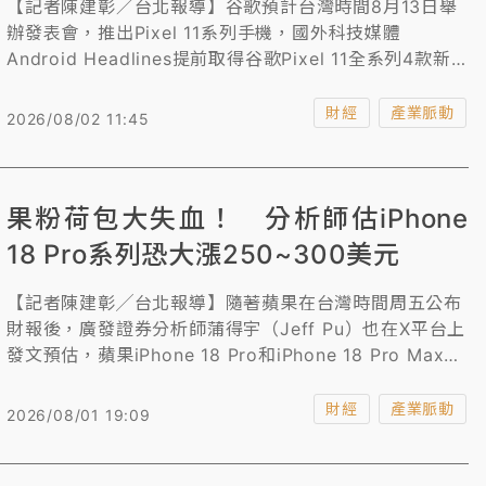
【記者陳建彰／台北報導】谷歌預計台灣時間8月13日舉
辦發表會，推出Pixel 11系列手機，國外科技媒體
Android Headlines提前取得谷歌Pixel 11全系列4款新
機的完整規格訊息，以及美國和歐洲市場的售價。此次曝
光的機種包括Google Pixel 11、Pixel 11 Pro、Pixel 11
財經
產業脈動
2026/08/02 11:45
Pro XL和Pixel 11 Pro Fold。
果粉荷包大失血！ 分析師估iPhone
18 Pro系列恐大漲250~300美元
【記者陳建彰╱台北報導】隨著蘋果在台灣時間周五公布
財報後，廣發證券分析師蒲得宇（Jeff Pu）也在X平台上
發文預估，蘋果iPhone 18 Pro和iPhone 18 Pro Max機
型最高可能漲價250~300美元（約8117至9740元台
幣）。
財經
產業脈動
2026/08/01 19:09