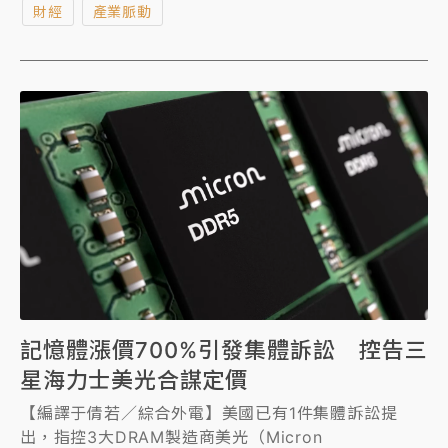
財經
產業脈動
記憶體漲價700%引發集體訴訟 控告三
星海力士美光合謀定價
【編譯于倩若／綜合外電】美國已有1件集體訴訟提
出，指控3大DRAM製造商美光（Micron