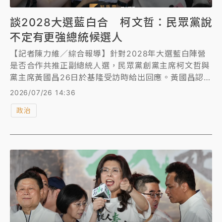
談2028大選藍白合 柯文哲：民眾黨說
不定有更強總統候選人
【記者陳力維／綜合報導】針對2028年大選藍白陣營
是否合作共推正副總統人選，民眾黨創黨主席柯文哲與
黨主席黃國昌26日於基隆受訪時給出回應。黃國昌認為
目前談2028為時尚早，現階段應著重於以聯合治理向
2026/07/26 14:36
人民展現政黨合作的價值；柯文哲則引用美國前國務卿
政治
布林肯的名言，並以日本聯合政府為例，強調政黨間合
作與分工的重要性。面對未來大選的布局，柯文哲更直
言，民眾黨說不定會推出更強的總統候選人，暗示不一
定只侷限於副手角色。