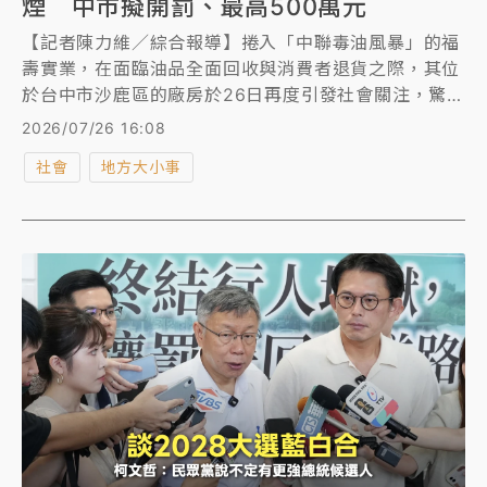
煙 中市擬開罰、最高500萬元
【記者陳力維／綜合報導】捲入「中聯毒油風暴」的福
壽實業，在面臨油品全面回收與消費者退貨之際，其位
於台中市沙鹿區的廠房於26日再度引發社會關注，驚傳
火警事故。雖然火勢在短時間內迅速撲滅且無人員傷
2026/07/26 16:08
亡，但廠區竄出的陣陣黑煙已引起台中市環保局主動調
社會
地方大小事
查，當局表示若確認有疏失導致空氣污染，最高將開罰
新台幣500萬元。