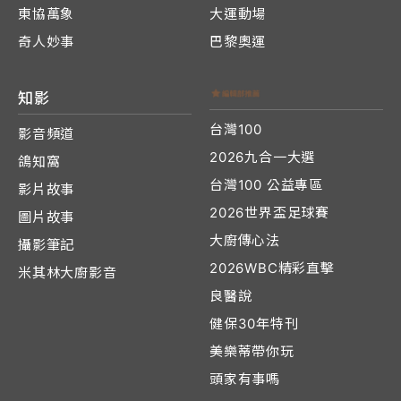
東協萬象
大運動場
奇人妙事
巴黎奧運
知影
台灣100
影音頻道
2026九合一大選
鴿知窩
台灣100 公益專區
影片故事
2026世界盃足球賽
圖片故事
大廚傳心法
攝影筆記
2026WBC精彩直擊
米其林大廚影音
良醫說
健保30年特刊
美樂蒂帶你玩
頭家有事嗎