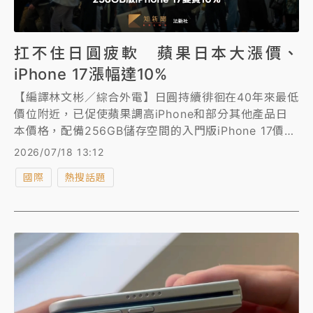
扛不住日圓疲軟 蘋果日本大漲價、
iPhone 17漲幅達10%
【編譯林文彬／綜合外電】日圓持續徘徊在40年來最低
價位附近，已促使蘋果調高iPhone和部分其他產品日
本價格，配備256GB儲存空間的入門版iPhone 17價格
上漲一成。
2026/07/18 13:12
國際
熱搜話題