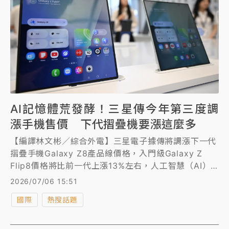
AI記憶體荒發酵！三星傳今年第三度調
漲手機售價 下代摺疊機要漲這麼多
【編譯林文彬／綜合外電】三星電子據傳將調漲下一代
摺疊手機Galaxy Z8產品線價格，入門級Galaxy Z
Flip8價格將比前一代上漲13%左右，人工智慧（AI）
熱潮導致記憶體晶片短缺的證據再添一樁。
2026/07/06 15:51
國際
熱搜話題