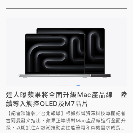
達人曝蘋果將全面升級Mac產品線 陸
續導入觸控OLED及M7晶片
【記者陳建彰╱台北報導】根據彭博資深科技專欄記者
古爾曼發文指出，蘋果正準備對Mac產品線進行全面升
級，以期抓住AI熱潮推動高性能筆電和桌機需求成長的