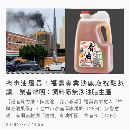
捲毒油風暴！福壽實業沙鹿廠祝融惹
議 業者聲明：飼料廠無涉油脂生產
【記者陳力維、陳亮諭／綜合報導】福壽實業捲入「中
聯毒油風暴」，台中市沙鹿區廠房昨（26日）火警惹
議，有網友臆測「燒毀」毒油相關。業者今（27日）聲
明指出，該廠為飼料廠，「與本公司食用油脂生產線及
2026/07/27 11:55
產品完全無涉。」