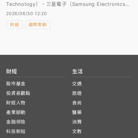
Technology）、三星電子（Samsung Electronics）
及SK海力士（SK Hynix）涉嫌聯合定價，並人為製造
2026/06/30 12:20
供應短缺，藉此維持電腦記憶體價格處於高檔。
財經
國際焦點
財經
生活
股市基金
交通
投資長觀點
旅遊
財經人物
食尚
產業脈動
醫藥
金融保險
消費
科技新知
文教