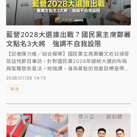
藍營2028大選誰出戰？國民黨主席鄭麗
文點名3大將 強調不自我設限
【記者陳力維／綜合報導】國民黨主席鄭麗文近日接受
談話性節目專訪，針對國民黨2028年總統大選的布局
與策略發表看法。她強調，身為黨魁的首要目標是帶領
國民黨重返執政，在提名上先是點出三大將，以及「無
2026/07/26 14:15
欲則剛」、不自我設限，保留所有選戰可能性，推舉出
政治
最能服眾的「最強人選」。此外，鄭麗文也指出當前的
首要任務是打好2026年縣市長選戰，並在2028年大環
境下，以顧及雙方支持者感受為前提，推動有利於大局
的「藍白合」。