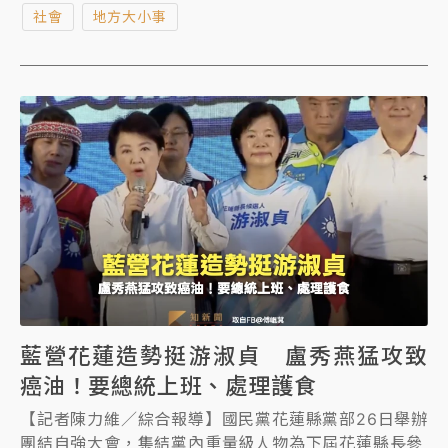
社會
地方大小事
藍營花蓮造勢挺游淑貞 盧秀燕猛攻致
癌油！要總統上班、處理護食
【記者陳力維／綜合報導】國民黨花蓮縣黨部26日舉辦
團結自強大會，集結黨內重量級人物為下屆花蓮縣長參