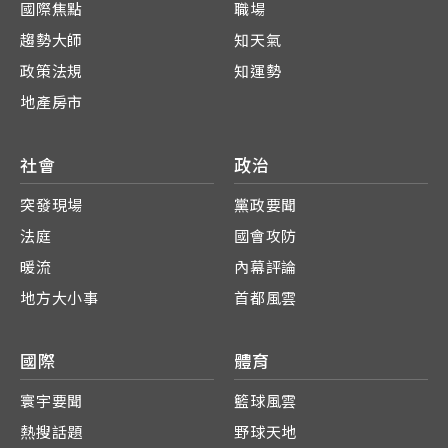
國際焦點
職場
趨勢大師
知天氣
政策法規
知運勢
地產房市
社會
政治
突發現場
黨政要聞
法庭
國會攻防
暖流
內幕評論
地方大小事
首都風雲
國際
體育
寰宇要聞
籃球風雲
熱搜話題
野球天地