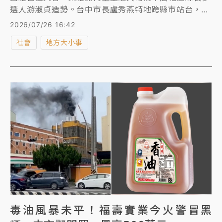
選人游淑貞造勢。台中市長盧秀燕特地跨縣市站台，猛
攻「致癌油」食安議題，痛批中央未負起政治責任；黨
2026/07/26 16:42
主席鄭麗文則期盼藍白團結支持游淑貞。與此同時，同
社會
地方大小事
為下屆縣長參選人的張峻與魏嘉賢也各自拋出育兒加碼
津貼及觀光振興方案，讓花蓮百里侯選戰提前飄出濃濃
煙硝味。
毒油風暴未平！福壽實業今火警冒黑