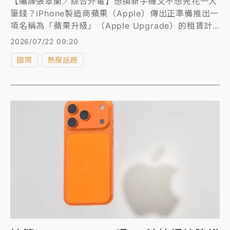
【編譯張翠蘭／綜合外電】想換新手機又不想先花一大
筆錢？iPhone製造商蘋果（Apple）傳出正準備推出一
項名稱為「蘋果升級」（Apple Upgrade）的租賃計
劃，是該公司有史以來對設備銷售方式的最大變革之
2026/07/22 09:20
一。該計劃將先在美國推出。
國際
熱搜話題