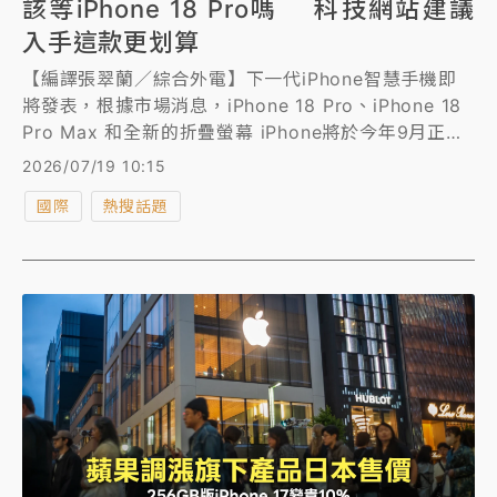
該等iPhone 18 Pro嗎 科技網站建議
入手這款更划算
【編譯張翠蘭／綜合外電】下一代iPhone智慧手機即
將發表，根據市場消息，iPhone 18 Pro、iPhone 18
Pro Max 和全新的折疊螢幕 iPhone將於今年9月正式
發表，然而面對可預期的價格上漲，果粉不禁考慮該等
2026/07/19 10:15
待新機上市，還是現在就買iPhone 17 Pro？對此，外
國際
熱搜話題
媒提出見解。