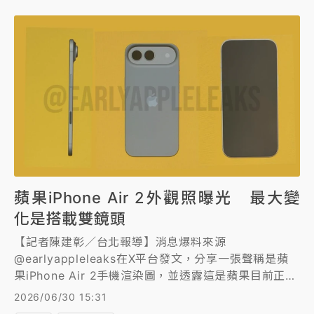
蘋果iPhone Air 2外觀照曝光 最大變
化是搭載雙鏡頭
【記者陳建彰／台北報導】消息爆料來源
@earlyappleleaks在X平台發文，分享一張聲稱是蘋
果iPhone Air 2手機渲染圖，並透露這是蘋果目前正在
測試中的設計，可能定稿成為零售版。
2026/06/30 15:31