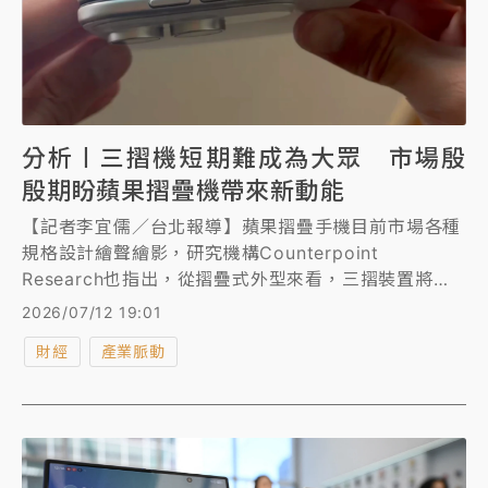
分析〡三摺機短期難成為大眾 市場殷
殷期盼蘋果摺疊機帶來新動能
【記者李宜儒／台北報導】蘋果摺疊手機目前市場各種
規格設計繪聲繪影，研究機構Counterpoint
Research也指出，從摺疊式外型來看，三摺裝置將繼
續作為旗艦展示與技術驗證平台，短期內不太可能成為
2026/07/12 19:01
大眾市場產品，不過如果蘋果及三星成功推出新產品並
財經
產業脈動
提升使用者體驗，摺疊手機將重新進入成長週期。