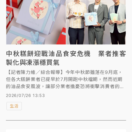
中秋糕餅迎戰油品食安危機 業者推客
製化與凍漲穩買氣
【記者陳力維／綜合報導】今年中秋節雖落在9月底，
但各大糕餅業者已提早於7月開跑中秋檔期，然而近期
的油品食安風波，讓部分業者擔憂恐將衝擊消費者的送
禮意願。儘管如此，多家知名品牌業者皆出面澄清，糕
2026/07/26 13:53
餅製作多使用奶油而非涉案的沙拉油，預估實際影響有
生活
限，並分別祭出客製化禮盒、精簡包裝凍漲售價，以及
回歸經典產品等策略，力拚穩住今年的中秋買氣。