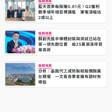
編輯推薦
藍天首季每股賺0.61元！Q2獲利
朝季增年增目標邁進 筆電漲幅估
2成以上
編輯推薦
群創先進半導體封裝與測試已站在
第一領先群位置 逾25萬張漲停買
單高掛
編輯推薦
分析｜晶圓代工成熟製程股價跑贏
台積電 一文看各業者擁有題材有
哪些