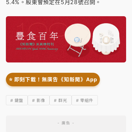
5.4%。股東會預定在5月28號召開。
⭐️ 即刻下載！無廣告《知新聞》App
# 鍵盤
# 影像
# 群光
# 零組件