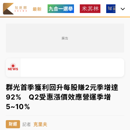
最新
台積電殺35元、台股跌近300點 被動元件、低軌衛星
及載板皆走弱
廣告
中信慈善基金會想增加董事人數！辜仲諒向法院聲請遭
駁 理由曝光
故宮《龍藏經》特展第2檔！今線上預約開賣一度塞車
NEWS
周六起展出延長至晚上7時
台東農業處長涉圖利渡假村！東檢抗告成功 今重開羈
群光首季獲利回升每股賺2元季增達
押庭
92% Q2受惠漲價效應營運季增
父親節泡湯了！中颱白海豚雨彈轟3天 「紅到發紫」降
▲
5~10%
雨熱區曝
▼
台積電殺35元、台股跌近300點 被動元件、低軌衛星
克里夫
財經
記者
及載板皆走弱