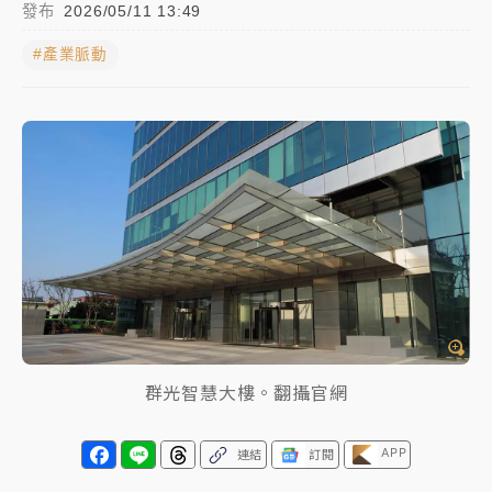
發布
2026/05/11 13:49
中信慈善基金會想增加董事人數！辜仲諒向法院聲請遭
#產業脈動
駁 理由曝光
故宮《龍藏經》特展第2檔！今線上預約開賣一度塞車
周六起展出延長至晚上7時
台東農業處長涉圖利渡假村！東檢抗告成功 今重開羈
押庭
父親節泡湯了！中颱白海豚雨彈轟3天 「紅到發紫」降
雨熱區曝
群光智慧大樓。翻攝官網
APP
連結
訂閱