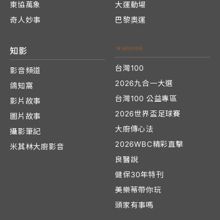
東協萬象
大運動場
奇人妙事
巴黎奧運
知影
台灣100
影音頻道
2026九合一大選
鴿知窩
台灣100 公益專區
影片故事
2026世界盃足球賽
圖片故事
大廚傳心法
攝影筆記
2026WBC精彩直擊
米其林大廚影音
良醫說
健保30年特刊
美樂蒂帶你玩
頭家有事嗎