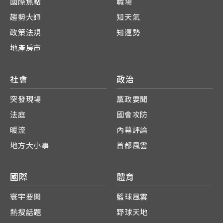
國際焦點
職場
趨勢大師
知天氣
政策法規
知運勢
地產房市
社會
政治
突發現場
黨政要聞
法庭
國會攻防
暖流
內幕評論
地方大小事
首都風雲
國際
體育
寰宇要聞
籃球風雲
熱搜話題
野球天地