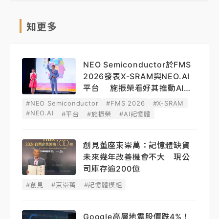
知更多
NEO Semiconductor於FMS
2026發表X-SRAM與NEO.AI
平台 施振榮看好其推動AI記
憶體創新
#NEO Semiconductor
#FMS 2026
#X-SRAM
#NEO.AI
#平台
#施振榮
#AI記憶體
創見董座束崇萬：記憶體缺貨
未來幾年改善機會不大 現公
司庫存逾200億
#創見
#束崇萬
#記憶體模組
Google高層地震股價跌4%！