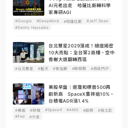
AI元老出走 哈薩比斯轉科學
家專研AGI
#Google
#DeepMind
#Jeff Dean
#哈薩比斯
#Demis Hassabis
台北雙星2029落成！總座揭密
10大亮點：全台第2高樓、空中
香榭大道翻轉西區
#台北雙星
#藍天
#張佳靜
#蔡明賢
#西區門戶
美股早盤｜道瓊和標普500再
創新高 SpaceX重摔逾10%、
台積電ADR漲1.4%
#SpaceX
#AMD
#美股
#財報
#超微
#迪士尼
#Fed
#升息