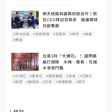
樂天桃猿與嘉縣府談合作！新
任CEO拜訪翁章梁 推廣棒球
共創雙贏
#樂天桃猿
#牧野幸輝
#翁章梁
#棒球
#推廣
#雙贏
台南3月「大爆花」！ 國際蘭
展打頭陣 木棉、蜀葵、花旗
木爭奇鬥豔
#木棉花
#蜀葵花
#國際蘭展
#浪漫
#花旗木
#旅遊
#觀旅局
#花季
#按圖索驥
#賞花