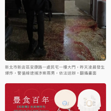
新北市新店區安康路一處民宅一樓大門，昨天凌晨發生
爆炸，警循線逮捕涉案兩男，依法送辦。翻攝畫面