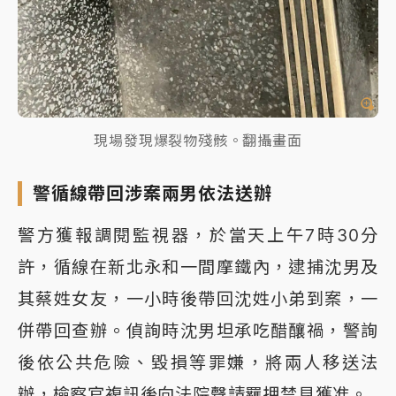
現場發現爆裂物殘骸。翻攝畫面
警循線帶回涉案兩男依法送辦
警方獲報調閱監視器，於當天上午7時30分
許，循線在新北永和一間摩鐵內，逮捕沈男及
其蔡姓女友，一小時後帶回沈姓小弟到案，一
併帶回查辦。偵詢時沈男坦承吃醋釀禍，警詢
後依公共危險、毀損等罪嫌，將兩人移送法
辦，檢察官複訊後向法院聲請羈押禁見獲准。