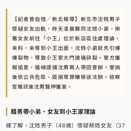
【記者曾伯愷／新北報導】新北市沈姓男子
懷疑女友出軌，昨天凌晨夥同沈姓小弟，揪
著女友前往「小王」位於新店區住處理論。
未料，未等到小王出面，沈姓小弟就先引爆
爆裂物，導致小王家大門玻璃碎裂。警方獲
報追查，循線逮捕沈男兩人帶回查辦，警詢
後依公共危險、毀損等罪嫌移送法辦，檢察
官複訊後沈男聲押獲准。
醋男帶小弟、女友到小王家理論
據了解，沈姓男子（48歲）懷疑蔡姓女友（37