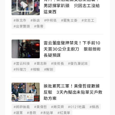
男認揮掌趴頭 只因志工沒給
這東西
#新北市
#新店
#中和區
#罷免立委
#女志工
#出掌襲頭
#傷害
雲云董座聲押禁見！下手前10
天買30公分主廚刀 狠殺技術
長疑預謀
#雲云科技
#曾志新
#技術長
#復仇筆記本
#料理刀
#相驗
#解剖
挨批累死三軍！黃偉哲提數據
反駁 3天內擬出未貼單災戶救
助方案
#將帥無能
#黃偉哲
#周奕齊
#0121地震
#楠西
#謾罵
#善款
#未貼單
#紅黃單