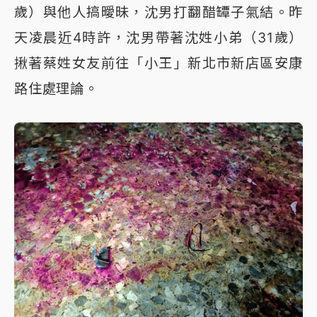
歲）與他人搞曖昧，沈男打翻醋罈子氣結。昨
天凌晨近4時許，沈男帶著沈姓小弟（31歲）
揪著蔡姓女友前往「小王」新北市新店區安康
路住處理論。