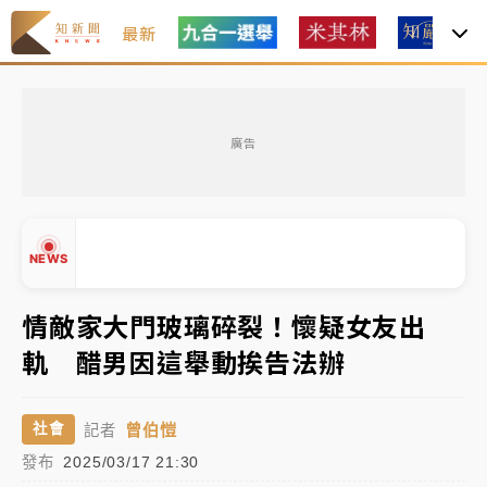
最新
女律師陳昱瑄詐慈濟10億！黃金158kg遭查扣畫面曝光
廣告
暑假過三周才推「E宿新北打卡趣」！抽獎程序複雜 觀
旅局回應了
中信慈善基金會想增加董事人數！辜仲諒向法院聲請遭
NEWS
駁 理由曝光
故宮《龍藏經》特展第2檔！今線上預約開賣一度塞車
情敵家大門玻璃碎裂！懷疑女友出
周六起展出延長至晚上7時
軌 醋男因這舉動挨告法辦
台東農業處長涉圖利渡假村！東檢抗告成功 今重開羈
▲
押庭
▼
曾伯愷
社會
記者
父親節泡湯了！中颱白海豚雨彈轟3天 「紅到發紫」降
發布
2025/03/17 21:30
雨熱區曝