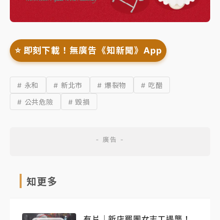
⭐️ 即刻下載！無廣告《知新聞》App
# 永和
# 新北市
# 爆裂物
# 吃醋
# 公共危險
# 毀損
知更多
有片｜新店罷團女志工遇襲！