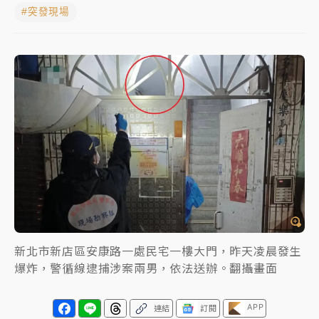
#突發現場
女律師陳昱瑄詐慈濟10億！黃金158kg遭查扣畫面曝光
暑假過三周才推「E宿新北打卡趣」！抽獎程序複雜 觀
旅局回應了
中信慈善基金會想增加董事人數！辜仲諒向法院聲請遭
駁 理由曝光
故宮《龍藏經》特展第2檔！今線上預約開賣一度塞車
周六起展出延長至晚上7時
台東農業處長涉圖利渡假村！東檢抗告成功 今重開羈
押庭
父親節泡湯了！中颱白海豚雨彈轟3天 「紅到發紫」降
新北市新店區安康路一處民宅一樓大門，昨天凌晨發生
雨熱區曝
爆炸，警循線逮捕涉案兩男，依法送辦。翻攝畫面
APP
連結
訂閱