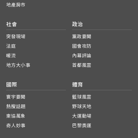
地產房市
社會
政治
突發現場
黨政要聞
法庭
國會攻防
暖流
內幕評論
地方大小事
首都風雲
國際
體育
寰宇要聞
籃球風雲
熱搜話題
野球天地
東協萬象
大運動場
奇人妙事
巴黎奧運