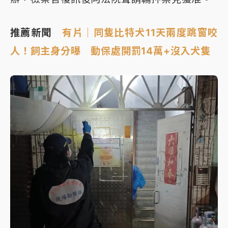
推薦新聞
有片｜同隻比特犬11天兩度跳窗咬
人！飼主身分曝 動保處開罰14萬+沒入犬隻