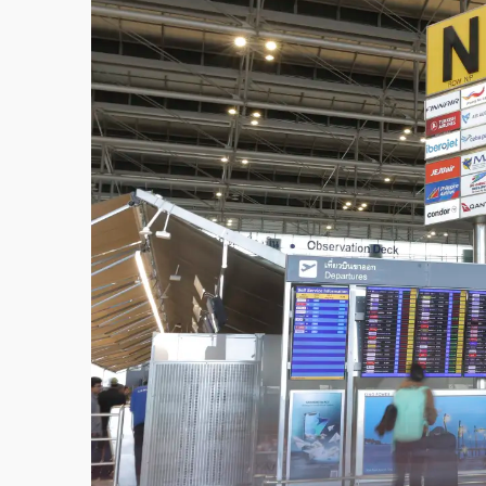
故宮《龍藏經》特展第2檔！今線上預約開賣
台東農業處長涉圖利渡假村！東檢抗告成功 
父親節泡湯了！中颱白海豚雨彈轟3天 「紅