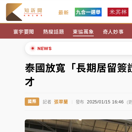
最新
女律師陳昱瑄詐慈濟10億！黃金158kg遭查
寰宇要聞
熱搜話題
東協萬象
奇人妙事
暑假過三周才推「E宿新北打卡趣」！抽獎程
中信慈善基金會想增加董事人數！辜仲諒向法
NEWS
故宮《龍藏經》特展第2檔！今線上預約開賣
泰國放寬「長期居留簽
▲
台東農業處長涉圖利渡假村！東檢抗告成功 
▼
才
父親節泡湯了！中颱白海豚雨彈轟3天 「紅
張翠蘭
2025/01/15 16:46
國際
記者
|
發布
女律師陳昱瑄詐慈濟10億！黃金158kg遭查
(更
暑假過三周才推「E宿新北打卡趣」！抽獎程
中信慈善基金會想增加董事人數！辜仲諒向法