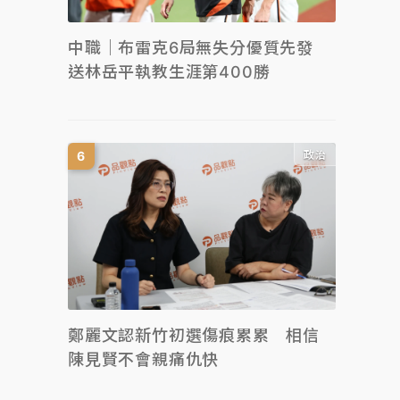
中職｜布雷克6局無失分優質先發
送林岳平執教生涯第400勝
政治
鄭麗文認新竹初選傷痕累累 相信
陳見賢不會親痛仇快