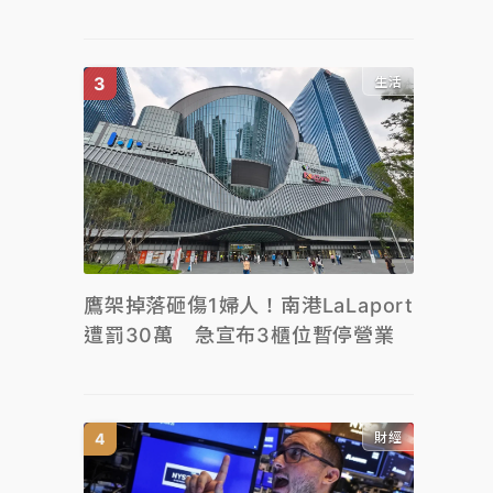
生活
鷹架掉落砸傷1婦人！南港LaLaport
遭罰30萬 急宣布3櫃位暫停營業
財經