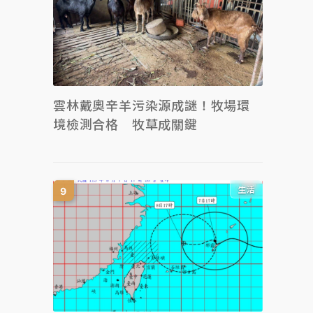
雲林戴奧辛羊污染源成謎！牧場環
境檢測合格 牧草成關鍵
生活