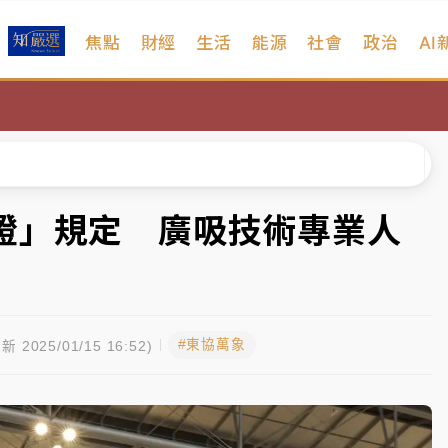
焦點
財經
生活
能源
社會
政治
AI
扣畫面曝光
序複雜 觀旅局回應了
院聲請遭駁 理由曝光
一度塞車 周六起展出延長至晚上7時
證」規定 廣吸技術專業人
今重開羈押庭
到發紫」降雨熱區曝
#東協萬象
扣畫面曝光
新 2025/01/15 16:52)
序複雜 觀旅局回應了
院聲請遭駁 理由曝光