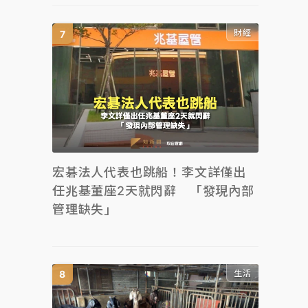
財經
宏碁法人代表也跳船！李文詳僅出
任兆基董座2天就閃辭 「發現內部
管理缺失」
生活