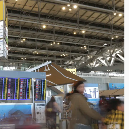
一度塞車 周六起展出延長至晚上7時
今重開羈押庭
到發紫」降雨熱區曝