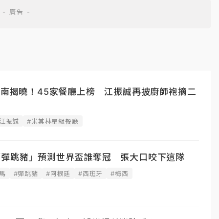
指南揭曉！45家餐廳上榜 江振誠再披廚師袍摘二
#江振誠
#米其林星級餐廳
「彈跳豬」預測世界盃誰奪冠 張大口咬下這隊
馬
#彈跳豬
#阿根廷
#西班牙
#梅西