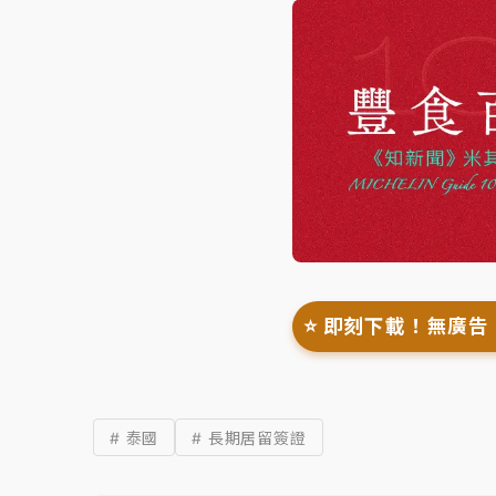
⭐️ 即刻下載！無廣告
# 泰國
# 長期居留簽證