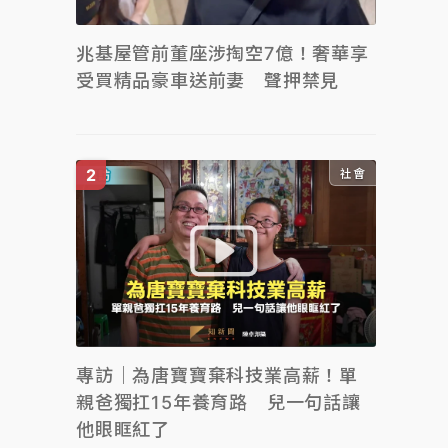
兆基屋管前董座涉掏空7億！奢華享
受買精品豪車送前妻 聲押禁見
社會
專訪｜為唐寶寶棄科技業高薪！單
親爸獨扛15年養育路 兒一句話讓
他眼眶紅了