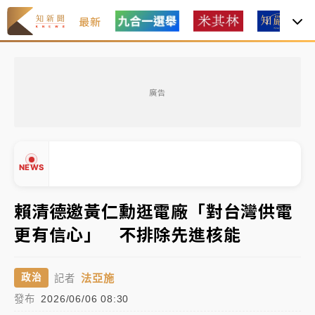
最新
金控第2季海外曝險破31兆創高 日本年增45%居冠
廣告
日職｜
林安可狀態正好卻因左膝疼痛下二軍 日媒感嘆
「好事多磨」
韓股最壞時期已過？大摩估去槓桿完成逾半 波動率降
NEWS
至2個月低
「白海豚」雨炸新北！通報109件災情 侯友宜揭這類災
賴清德邀黃仁勳逛電廠「對台灣供電
損最多
更有信心」 不排除先進核能
白海豚挾豪雨狂炸新北！時雨量破百毫米 水塔、雨棚
▲
砸落毀車
▼
法亞施
政治
記者
金控第2季海外曝險破31兆創高 日本年增45%居冠
發布
2026/06/06 08:30