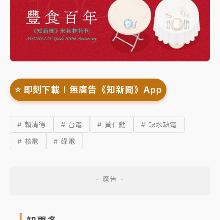
⭐️ 即刻下載！無廣告《知新聞》App
# 賴清德
# 台電
# 黃仁勳
# 缺水缺電
# 核電
# 綠電