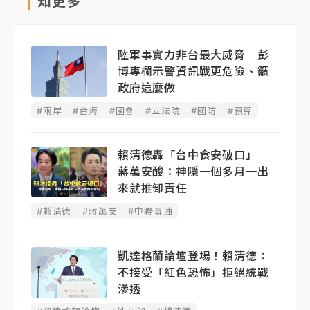
知更多
陸軍事實力非台最大威脅 彭
博專欄示警資訊戰更危險、籲
政府這麼做
#兩岸
#台海
#國會
#立法院
#國防
#預算
賴清德轟「台中食安破口」
蔣萬安酸：神隱一個多月一出
來就推卸責任
#賴清德
#蔣萬安
#中聯毒油
凱達格蘭論壇登場！賴清德：
不接受「紅色恐怖」拒絕統戰
滲透