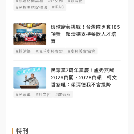
#凱達格蘭論壇
#外交部
#賴清德
#IPAC
#民族團結促進法
環球廚藝挑戰！台灣隊勇奪185
項獎 賴清德支持餐飲人才培
育
#賴清德
#環球廚藝聯盟
#廚藝美食協會
民眾黨7周年黨慶！盧秀燕喊
2026倒閣、2028倒賴 柯文
哲怒吼：賴清德我不會投降
#民眾黨
#柯文哲
#盧秀燕
特刊