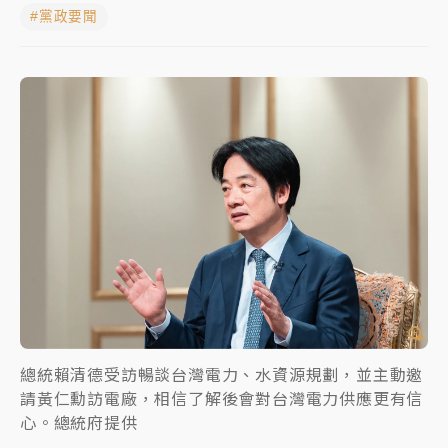
#黨政要聞
日職｜
林安可狀態正好卻因左膝疼痛下二軍 日媒感嘆
「好事多磨」
韓股最壞時期已過？大摩估去槓桿完成逾半 波動率降
至2個月低
「白海豚」雨炸新北！通報109件災情 侯友宜揭這類災
損最多
白海豚挾豪雨狂炸新北！時雨量破百毫米 水塔、雨棚
砸落毀車
總統賴清德受訪暢談台灣電力、水資源規劃，並主動邀
請黃仁勳訪電廠，相信了解後會對台灣電力供應更有信
心。總統府提供