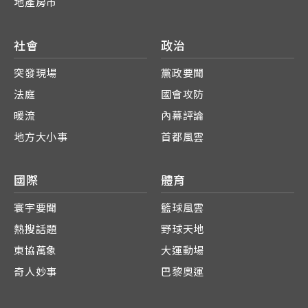
地產房市
社會
政治
突發現場
黨政要聞
法庭
國會攻防
暖流
內幕評論
地方大小事
首都風雲
國際
體育
寰宇要聞
籃球風雲
熱搜話題
野球天地
東協萬象
大運動場
奇人妙事
巴黎奧運