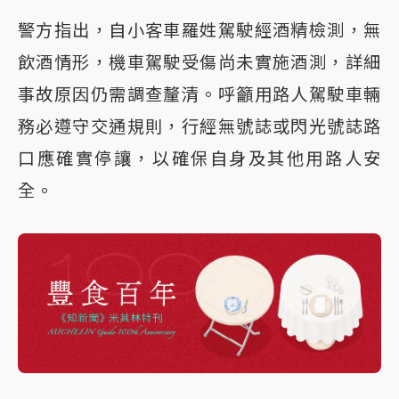
警方指出，自小客車羅姓駕駛經酒精檢測，無
飲酒情形，機車駕駛受傷尚未實施酒測，詳細
事故原因仍需調查釐清。呼籲用路人駕駛車輛
務必遵守交通規則，行經無號誌或閃光號誌路
口應確實停讓，以確保自身及其他用路人安
全。