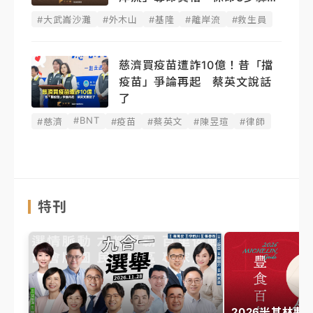
學
#大武崙沙灘
#外木山
#基隆
#離岸流
#救生員
慈濟買疫苗遭詐10億！昔「擋
疫苗」爭論再起 蔡英文說話
了
#BNT
#慈濟
#疫苗
#蔡英文
#陳昱瑄
#律師
特刊
2026米其林專