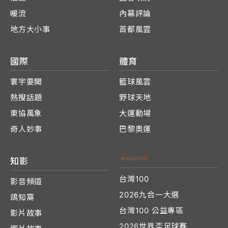
暖流
內幕評論
地方大小事
首都風雲
國際
體育
寰宇要聞
籃球風雲
熱搜話題
野球天地
東協萬象
大運動場
奇人妙事
巴黎奧運
知影
台灣100
影音頻道
2026九合一大選
鴿知窩
台灣100 公益專區
影片故事
2026世界盃足球賽