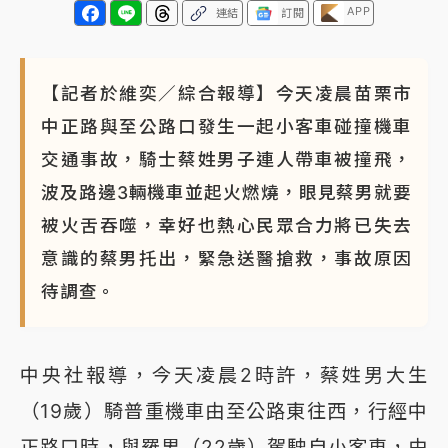
APP
連結
訂閱
【記者於維奕／綜合報導】今天凌晨苗栗市
中正路與至公路口發生一起小客車碰撞機車
交通事故，騎士蔡姓男子連人帶車被撞飛，
波及路邊3輛機車並起火燃燒，眼見蔡男就要
被火舌吞噬，幸好也熱心民眾合力將已失去
意識的蔡男托出，緊急送醫搶救，事故原因
待調查。
中央社報導，今天凌晨2時許，蔡姓男大生
（19歲）騎普重機車由至公路東往西，行經中
正路口時，與羅男（22歲）駕駛自小客車，由