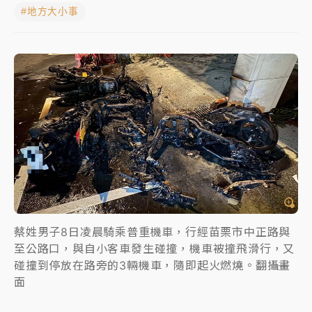
#地方大小事
中颱白海豚進逼！台北喜來登圍籬傾倒砸傷人 民權西
路鷹架倒塌壓2車
有片｜
白海豚暴風圈逼近！新北淡水赫見龍捲風 榕樹
連根拔起
中颱白海豚風雨來了！中部以北防豪雨 今晚、明天影
響最劇烈
白海豚逼近！北市水門只出不進 未移置車輛最高罰
4800＋拖吊費
蔡姓男子8日凌晨騎乘普重機車，行經苗栗市中正路與
至公路口，與自小客車發生碰撞，機車被撞飛滑行，又
碰撞到停放在路旁的3輛機車，隨即起火燃燒。翻攝畫
面