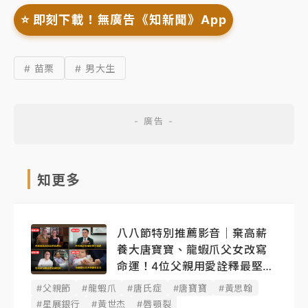
⭐️ 即刻下載！無廣告《知新聞》App
# 苗栗
# 男大生
知更多
八八節特別推薦影音｜棄高薪
養大唐寶寶、龍蝦爪父女改寫
命運！4位父親用愛詮釋最堅韌
後盾
#父親節
#龍蝦爪
#唐氏症
#唐寶寶
#黃思翰
#星展銀行
#黃世杰
#唇顎裂