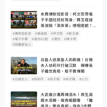
本周爆款短影音｜柯文哲帶電
子手鐶拄拐杖現身／周玉蔻誣
張淑娟「滾床單」哽咽道歉！
蔡玉真開撕爆料
#爆款短影音
#張淑娟
#柯文哲
#蔡玉真
#電子手鐶
#漢光42號
#漢光
#陳卡特
#田壘接班人
白髮人送黑髮人的劇痛！台玻
夫人徐莉玲打破沉默 親曝長
子離世真相、駁不實傳聞
#台玻夫人
#徐莉玲
#徐子翔
#林文晴
#小刀
大武崙沙灘再傳溺水！救生員
戲水溺斃、搜救艇翻覆 「離
岸流」奪命真相、保命3步驟必