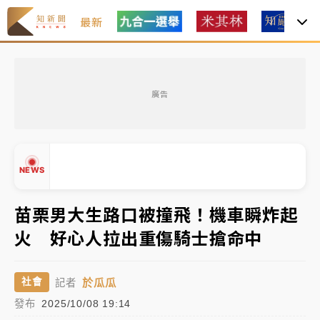
最新
油價持續凍漲！ 中油宣布下周一汽柴油價格維持不變
廣告
中颱白海豚進逼！台北喜來登圍籬傾倒砸傷人 民權西
路鷹架倒塌壓2車
有片｜
白海豚暴風圈逼近！新北淡水赫見龍捲風 榕樹
NEWS
連根拔起
中颱白海豚風雨來了！中部以北防豪雨 今晚、明天影
苗栗男大生路口被撞飛！機車瞬炸起
響最劇烈
火 好心人拉出重傷騎士搶命中
▲
白海豚逼近！北市水門只出不進 未移置車輛最高罰
▼
4800＋拖吊費
於瓜瓜
社會
記者
發布
2025/10/08 19:14
油價持續凍漲！ 中油宣布下周一汽柴油價格維持不變