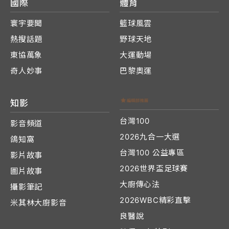
國際
體育
寰宇要聞
籃球風雲
熱搜話題
野球天地
東協萬象
大運動場
奇人妙事
巴黎奧運
知影
台灣100
影音頻道
2026九合一大選
鴿知窩
台灣100 公益專區
影片故事
2026世界盃足球賽
圖片故事
大廚傳心法
攝影筆記
2026WBC精彩直擊
米其林大廚影音
良醫說