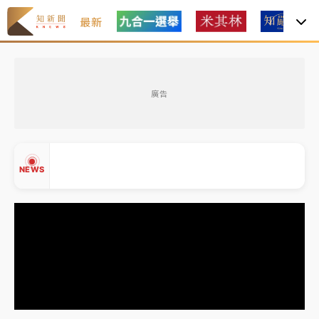
最新
中颱白海豚風雨來了！中部以北防豪雨 今晚、明天影
響最劇烈
廣告
有片｜
白海豚暴風圈逼近！新北淡水赫見龍捲風 榕樹
連根拔起
中颱白海豚進逼！台北喜來登圍籬傾倒砸傷人 民權西
NEWS
路鷹架倒塌壓2車
白海豚逼近！北市水門只出不進 未移置車輛最高罰
4800＋拖吊費
白海豚逼近！新北高灘地停車場下午4時強制拖吊 中午
▲
開放水門周邊紅黃線停車
▼
父親節玩樂園！六福村今明2天「爸爸免費」 遠雄海洋
買1送1