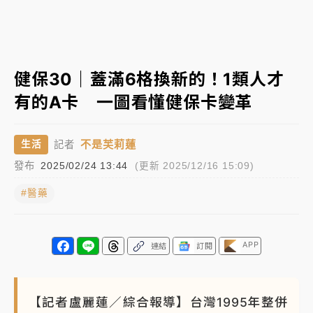
中颱白海豚環流掠北海！今明防劇烈降雨 東部高溫飆
38度
中颱白海豚風雨來了！中部以北防豪雨 今晚、明天影
健保30｜蓋滿6格換新的！1類人才
響最劇烈
有的A卡 一圖看懂健保卡變革
有片｜
白海豚暴風圈逼近！新北淡水赫見龍捲風 榕樹
連根拔起
不是芙莉蓮
生活
記者
中颱白海豚進逼！台北喜來登圍籬傾倒砸傷人 民權西
發布
2025/02/24 13:44
(更新 2025/12/16 15:09)
路鷹架倒塌壓2車
#醫藥
白海豚逼近！北市水門只出不進 未移置車輛最高罰
4800＋拖吊費
白海豚逼近！新北高灘地停車場下午4時強制拖吊 中午
APP
連結
訂閱
開放水門周邊紅黃線停車
父親節玩樂園！六福村今明2天「爸爸免費」 遠雄海洋
【記者盧麗蓮／綜合報導】台灣1995年整併
買1送1