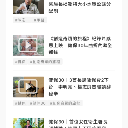
醫局長揭獨特大小水庫盈餘分
配制
#陳宏一
#軍醫
《創造奇蹟的旅程》紀錄片感
恩上映 健保30年曲折內幕全
都錄
#健保
#創造奇蹟的旅程
健保30｜3首長調漲保費2下
台 李明亮、楊志良首曝請辭
秘辛
#健保
#健保30
#創造奇蹟的旅程
健保30｜首位女性衛生署長