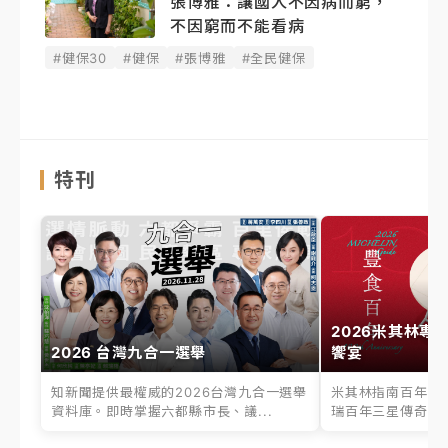
張博雅：讓國人不因病而窮，
不因窮而不能看病
#健保30
#健保
#張博雅
#全民健保
特刊
2026米其林專
2026 台灣九合一選舉
饗宴
知新聞提供最權威的2026台灣九合一選舉
米其林指南百年之
資料庫。即時掌握六都縣市長、議...
瑞百年三星傳奇、台