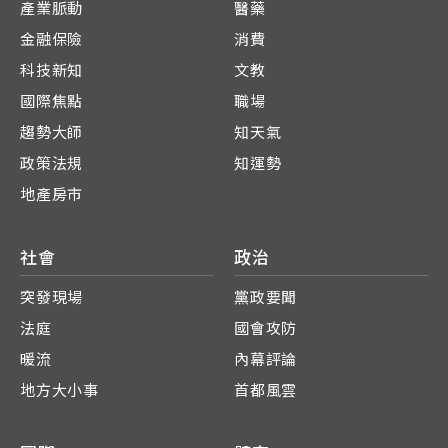
產業脈動
醫藥
金融保險
消費
科技新知
文教
國際焦點
職場
趨勢大師
知天氣
政策法規
知運勢
地產房市
社會
政治
突發現場
黨政要聞
法庭
國會攻防
暖流
內幕評論
地方大小事
首都風雲