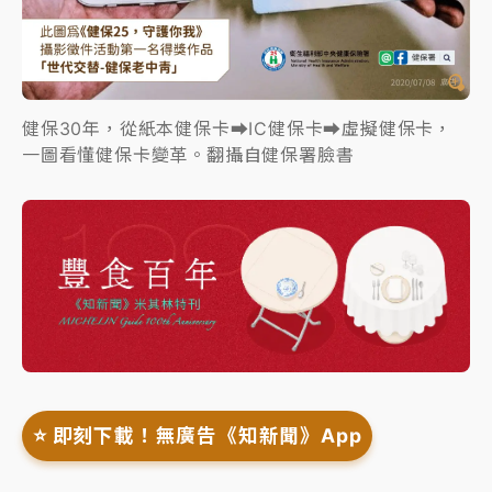
健保30年，從紙本健保卡⮕IC健保卡⮕虛擬健保卡，
一圖看懂健保卡變革。翻攝自健保署臉書
⭐️ 即刻下載！無廣告《知新聞》App