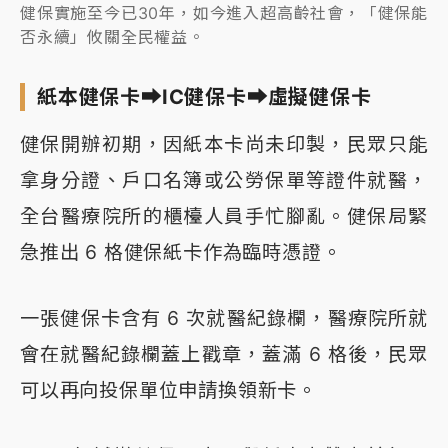
健保實施至今已30年，如今進入超高齡社會，「健保能
否永續」攸關全民權益。
紙本健保卡⮕IC健保卡⮕虛擬健保卡
健保開辦初期，因紙本卡尚未印製，民眾只能
拿身分證、戶口名簿或公勞保單等證件就醫，
全台醫療院所的櫃檯人員手忙腳亂。健保局緊
急推出 6 格健保紙卡作為臨時憑證。
一張健保卡含有 6 次就醫紀錄欄，醫療院所就
會在就醫紀錄欄蓋上戳章，蓋滿 6 格後，民眾
可以再向投保單位申請換領新卡。