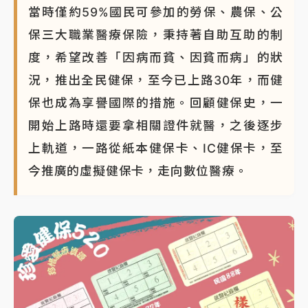
當時僅約59%國民可參加的勞保、農保、公
中颱白海豚環流掠北海！今明防劇烈降雨 東部高溫飆
保三大職業醫療保險，秉持著自助互助的制
38度
度，希望改善「因病而貧、因貧而病」的狀
況，推出全民健保，至今已上路30年，而健
保也成為享譽國際的措施。回顧健保史，一
開始上路時還要拿相關證件就醫，之後逐步
上軌道，一路從紙本健保卡、IC健保卡，至
今推廣的虛擬健保卡，走向數位醫療。