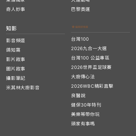
奇人妙事
巴黎奧運
知影
台灣100
影音頻道
2026九合一大選
鴿知窩
台灣100 公益專區
影片故事
2026世界盃足球賽
圖片故事
大廚傳心法
攝影筆記
2026WBC精彩直擊
米其林大廚影音
良醫說
健保30年特刊
美樂蒂帶你玩
頭家有事嗎