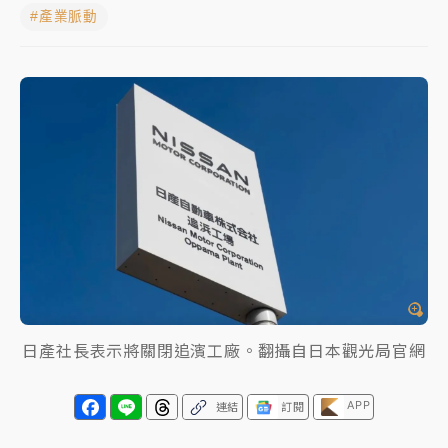
#產業脈動
蔣萬安的建中同學！47歲法律學霸戰桃園 公開上任首
要3件事
父親節玩樂園！六福村今明2天「爸爸免費」 遠雄海洋
買1送1
白海豚逼近！新北高灘地停車場下午4時強制拖吊 中午
開放水門周邊紅黃線停車
中颱白海豚環流掠北海！今明防劇烈降雨 東部高溫飆
38度
周末精選｜
慈濟遭詐10億完整始末曝！律師掮客大玩兩
面手法 郭台銘、蔡英文成關鍵
日產社長表示將關閉追濱工廠。翻攝自日本觀光局官網
本周爆款短影音｜
柯文哲帶電子手鐶拄拐杖現身／周玉
蔻蔡玉真開撕爆料
APP
連結
訂閱
周末精選｜
跨境網購族注意！EZ Way若改由政府委
任 預算難關如何解？