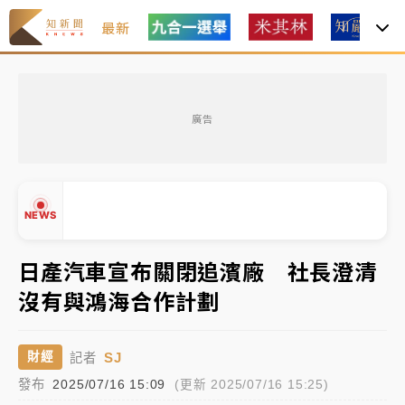
最新
父親節玩樂園！六福村今明2天「爸爸免費」 遠雄海洋
買1送1
廣告
白海豚逼近！新北高灘地停車場下午4時強制拖吊 中午
開放水門周邊紅黃線停車
中颱白海豚環流掠北海！今明防劇烈降雨 東部高溫飆
NEWS
38度
周末精選｜
慈濟遭詐10億完整始末曝！律師掮客大玩兩
日產汽車宣布關閉追濱廠 社長澄清
面手法 郭台銘、蔡英文成關鍵
沒有與鴻海合作計劃
▲
本周爆款短影音｜
柯文哲帶電子手鐶拄拐杖現身／周玉
▼
蔻蔡玉真開撕爆料
SJ
財經
記者
周末精選｜
跨境網購族注意！EZ Way若改由政府委
發布
2025/07/16 15:09
(更新 2025/07/16 15:25)
任 預算難關如何解？