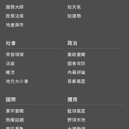
趨勢大師
知天氣
政策法規
知運勢
地產房市
社會
政治
突發現場
黨政要聞
法庭
國會攻防
暖流
內幕評論
地方大小事
首都風雲
國際
體育
寰宇要聞
籃球風雲
熱搜話題
野球天地
東協萬象
大運動場