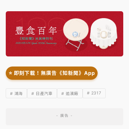
⭐️ 即刻下載！無廣告《知新聞》App
# 2317
# 鴻海
# 日產汽車
# 追濱廠