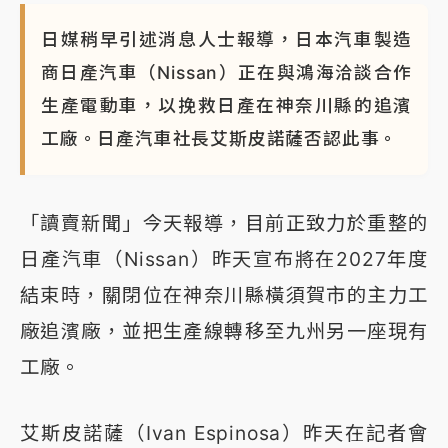
蔣萬安的建中同學！47歲法律學霸戰桃園 公開上任首
日媒稍早引述消息人士報導，日本汽車製造
要3件事
商日產汽車（Nissan）正在與鴻海洽談合作
生產電動車，以挽救日產在神奈川縣的追濱
工廠。日產汽車社長艾斯皮諾薩否認此事。
「讀賣新聞」今天報導，目前正致力於重整的
日產汽車（Nissan）昨天宣布將在2027年度
結束時，關閉位在神奈川縣橫須賀市的主力工
廠追濱廠，並把生產線轉移至九州另一座現有
工廠。
艾斯皮諾薩（Ivan Espinosa）昨天在記者會