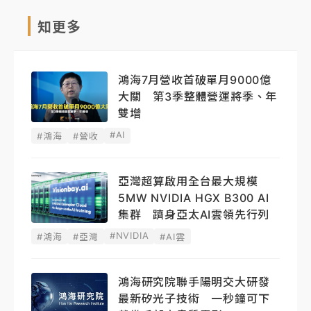
知更多
鴻海7月營收首破單月9000億
大關 第3季整體營運將季、年
雙增
#AI
#鴻海
#營收
亞灣超算啟用全台最大規模
5MW NVIDIA HGX B300 AI
集群 躋身亞太AI雲領先行列
#NVIDIA
#鴻海
#亞灣
#AI雲
鴻海研究院聯手陽明交大研發
最新矽光子技術 一秒鐘可下