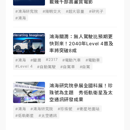
載幾千部高畫質電影
#鴻海研究院
#陽明交大
#超大容量
#矽光子
#鴻海
鴻海關潤：無人駕駛比預期更
快到來！2040年Level 4普及
率將突破8成
#2317
#鴻海
#關潤
#電動汽車
#電動車
#Level 4
#自動駕駛
#自駕車
#自駕
鴻海研究院參展全國科展！珍
珠號為主題 秀低軌衛星及太
空通訊研發成果
#鴻海
#鴻海研究院
#珍珠號
#衛星地面站
#低軌衛星
#太空通訊