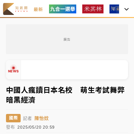
最新
女律師陳昱瑄詐慈濟10億！黃金158kg遭查扣畫面曝光
廣告
暑假過三周才推「E宿新北打卡趣」！抽獎程序複雜 觀
旅局回應了
中信慈善基金會想增加董事人數！辜仲諒向法院聲請遭
NEWS
駁 理由曝光
故宮《龍藏經》特展第2檔！今線上預約開賣一度塞車
中國人瘋讀日本名校 萌生考試舞弊
周六起展出延長至晚上7時
暗黑經濟
台東農業處長涉圖利渡假村！東檢抗告成功 今重開羈
▲
▼
押庭
陳怡妏
國際
記者
父親節泡湯了！中颱白海豚雨彈轟3天 「紅到發紫」降
發布
2025/05/20 20:59
雨熱區曝