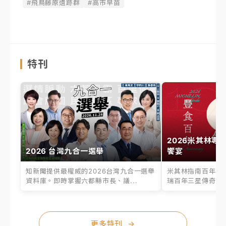
#飛鳥藤原遺跡群
#高市早苗
特刊
2026米其林專
2026 台灣九合一選舉
饗宴
知新聞提供最權威的2026台灣九合一選舉
米其林指南百年之
資料庫。即時掌握六都縣市長、議...
瑞百年三星傳奇、台
更多特刊
→