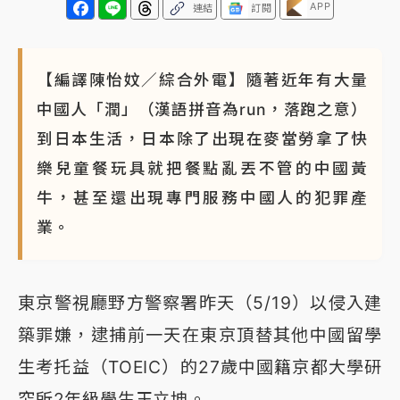
APP
連結
訂閱
【編譯陳怡妏／綜合外電】隨著近年有大量
中國人「潤」（漢語拼音為run，落跑之意）
到日本生活，日本除了出現在麥當勞拿了快
樂兒童餐玩具就把餐點亂丟不管的中國黃
牛，甚至還出現專門服務中國人的犯罪產
業。
東京警視廳野方警察署昨天（5/19）以侵入建
築罪嫌，逮捕前一天在東京頂替其他中國留學
生考托益（TOEIC）的27歲中國籍京都大學研
究所2年級學生王立坤。