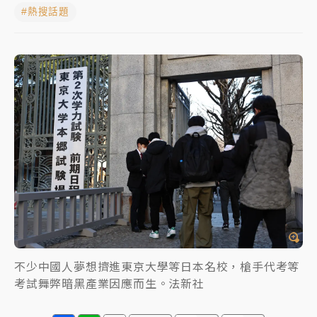
#熱搜話題
女律師陳昱瑄詐慈濟10億！黃金158kg遭查扣畫面曝光
暑假過三周才推「E宿新北打卡趣」！抽獎程序複雜 觀
旅局回應了
中信慈善基金會想增加董事人數！辜仲諒向法院聲請遭
駁 理由曝光
故宮《龍藏經》特展第2檔！今線上預約開賣一度塞車
周六起展出延長至晚上7時
台東農業處長涉圖利渡假村！東檢抗告成功 今重開羈
押庭
父親節泡湯了！中颱白海豚雨彈轟3天 「紅到發紫」降
雨熱區曝
不少中國人夢想擠進東京大學等日本名校，槍手代考等
考試舞弊暗黑產業因應而生。法新社