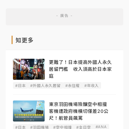
知更多
更難了！日本提高外國人永久
居留門檻 收入須高於日本家
庭
#日本
#外國人永久居留
#永住權
#年收入
東京羽田機場險釀空中相撞
客機遭政府機橫切僅差20公
尺！航管員飆罵
#ANA
#日本
#羽田機場
#空中相撞
#全日空