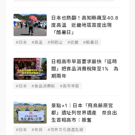
日本也熱翻！高知縣飆至40.8
度高溫 近畿地區首度出現
「酷暑日」
#日本
#高溫
#和歌山
#近畿
#酷暑日
日相高市早苗要求最快「這時
間」把食品消費稅降至1% 為
期兩年
#日本
#食品消費稅
#高市早苗
景點+1｜日本「飛鳥藤原宮
都」遺址列世界遺產 奈良出
生首相高市：振奮
#日本
#奈良
#世界文化遺產名錄