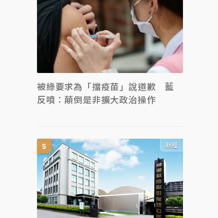
被綠要求為「擋疫苗」說道歉 藍
反噴：顛倒是非擴大政治操作
財經