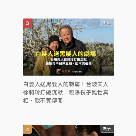
財經
白髮人送黑髮人的劇痛！台玻夫人
徐莉玲打破沉默 親曝長子離世真
相、駁不實傳聞
政治