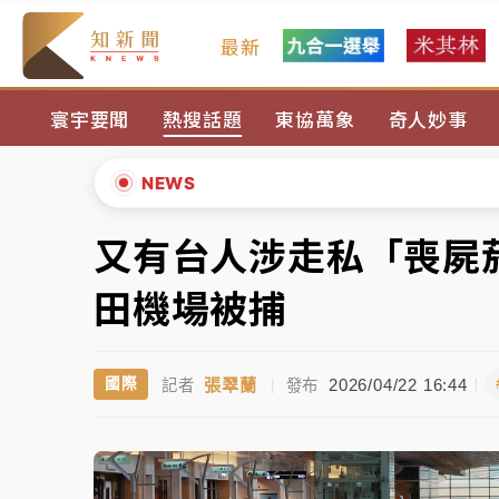
最新
女律師陳昱瑄詐慈濟10億！黃金158kg遭查
寰宇要聞
熱搜話題
東協萬象
奇人妙事
暑假過三周才推「E宿新北打卡趣」！抽獎程
中信慈善基金會想增加董事人數！辜仲諒向法
NEWS
故宮《龍藏經》特展第2檔！今線上預約開賣
又有台人涉走私「喪屍
▲
台東農業處長涉圖利渡假村！東檢抗告成功 
▼
田機場被捕
父親節泡湯了！中颱白海豚雨彈轟3天 「紅
張翠蘭
2026/04/22 16:44
國際
記者
|
發布
女律師陳昱瑄詐慈濟10億！黃金158kg遭查
暑假過三周才推「E宿新北打卡趣」！抽獎程
中信慈善基金會想增加董事人數！辜仲諒向法