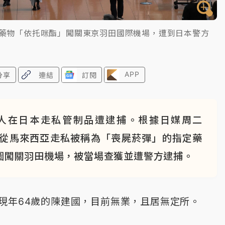
定藥物「依托咪酯」闖關東京羽田國際機場，遭到日本警方
APP
分享
連結
訂閱
人在日本走私管制品遭逮捕。根據日媒周二
嫌從馬來西亞走私被稱為「喪屍菸彈」的指定藥
，試圖闖關羽田機場，被當場查獲並遭警方逮捕。
現年64歲的陳建國，目前無業，且居無定所。