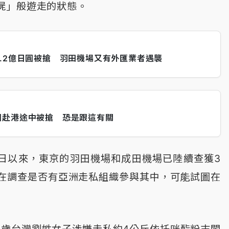
屍」般遊走的狀態。
.2億日圓被搶 羽田機場又有外匯業者遇襲
圓赴港途中被搶 恐是跟這有關
6日以來，東京的羽田機場和成田機場已陸續查獲3
在調查是否有亞洲走私組織參與其中，可能試圖在
0歲台灣劉姓女子涉嫌走私約4公斤依托咪酯粉末闖