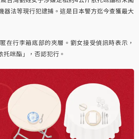
機器法等現行犯逮捕。這是日本警方迄今查獲最大
藏匿在行李箱底部的夾層。劉女接受偵訊時表示，
依托咪酯」，否認犯行。