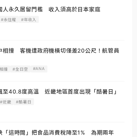
國人永久居留門檻 收入須高於日本家庭
#永住權
#年收入
中相撞 客機遭政府機橫切僅差20公尺！航管員
#ANA
相撞
#全日空
至40.8度高溫 近畿地區首度出現「酷暑日」
#近畿
#酷暑日
快「這時間」把食品消費稅降至1% 為期兩年