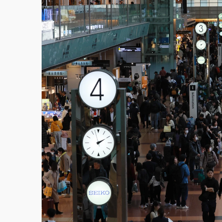
故宮《龍藏經》特展第2檔！今線上預約開賣
台東農業處長涉圖利渡假村！東檢抗告成功 
父親節泡湯了！中颱白海豚雨彈轟3天 「紅