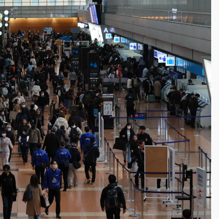
一度塞車 周六起展出延長至晚上7時
今重開羈押庭
到發紫」降雨熱區曝