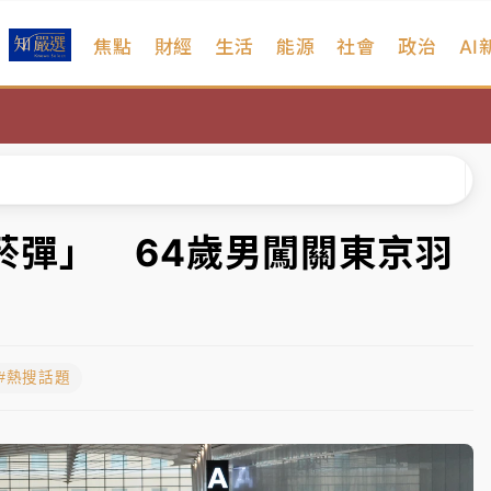
焦點
財經
生活
能源
社會
政治
AI
扣畫面曝光
序複雜 觀旅局回應了
院聲請遭駁 理由曝光
一度塞車 周六起展出延長至晚上7時
菸彈」 64歲男闖關東京羽
今重開羈押庭
到發紫」降雨熱區曝
#熱搜話題
扣畫面曝光
序複雜 觀旅局回應了
院聲請遭駁 理由曝光