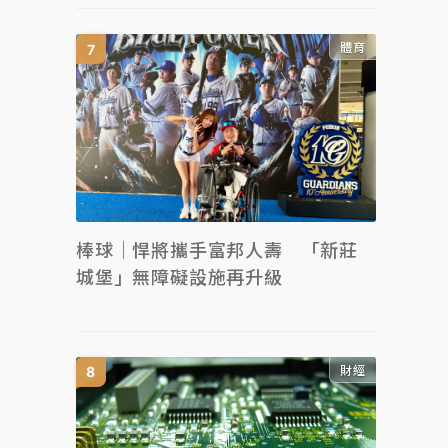
體育
棒球｜悍將攜手富邦人壽 「新莊
城堡」無障礙設施再升級
財經