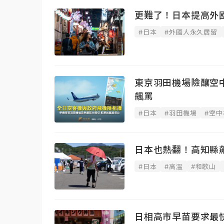
更難了！日本提高外
#日本
#外國人永久居留
東京羽田機場險釀空
飆罵
#日本
#羽田機場
#空中
日本也熱翻！高知縣飆
#日本
#高溫
#和歌山
日相高市早苗要求最