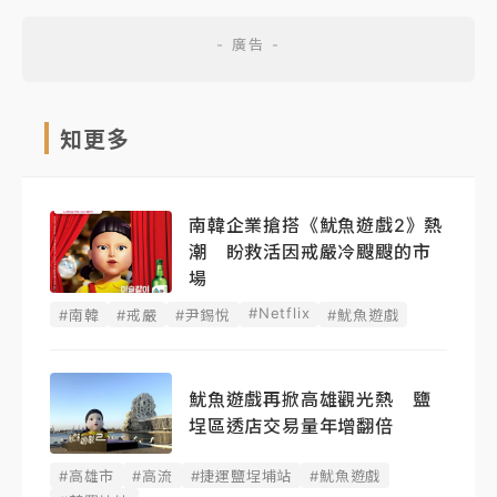
知更多
南韓企業搶搭《魷魚遊戲2》熱
潮 盼救活因戒嚴冷颼颼的市
場
#Netflix
#南韓
#戒嚴
#尹錫悅
#魷魚遊戲
魷魚遊戲再掀高雄觀光熱 鹽
埕區透店交易量年增翻倍
#高雄市
#高流
#捷運鹽埕埔站
#魷魚遊戲