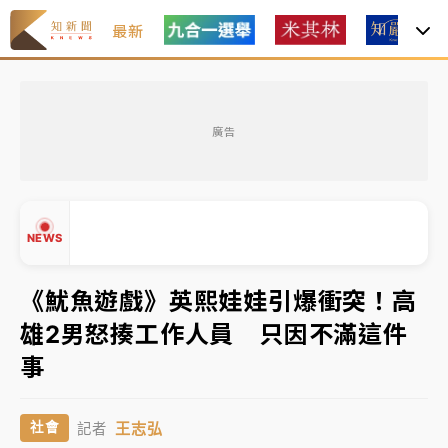
最新
油價持續凍漲！ 中油宣布下周一汽柴油價格維持不變
廣告
中颱白海豚進逼！台北喜來登圍籬傾倒砸傷人 民權西
路鷹架倒塌壓2車
有片｜
白海豚暴風圈逼近！新北淡水赫見龍捲風 榕樹
NEWS
連根拔起
中颱白海豚風雨來了！中部以北防豪雨 今晚、明天影
《魷魚遊戲》英熙娃娃引爆衝突！高
響最劇烈
雄2男怒揍工作人員 只因不滿這件
白海豚逼近！北市水門只出不進 未移置車輛最高罰
▲
事
▼
4800＋拖吊費
油價持續凍漲！ 中油宣布下周一汽柴油價格維持不變
王志弘
社會
記者