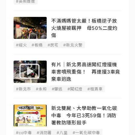
#英熙娃娃
不滿媽媽管太嚴！板橋逆子放
火燒屋被羈押 母50%二度灼
傷
#縱火
#板橋
#民宅
#新北火警
有片｜新北男高速闖紅燈撞機
車害噴飛重傷！ 再連撞3車竟
棄車逃逸
#新北市
#永和
#肇逃
#闖紅燈
#租賃車
新北雙屍、大學助教一氧化碳
中毒 今年已3死59傷！消防
署教防隱形殺手
#co中毒
#消防署
#八里
#一氧化碳中毒