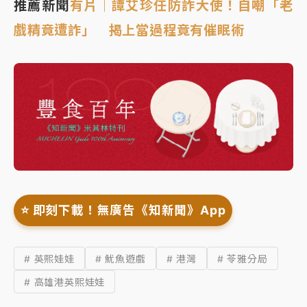
推薦新聞
有片｜譚艾珍任防詐大使！自嘲「老
戲精竟遭詐」 揭上當過程竟有催眠術
⭐️ 即刻下載！無廣告《知新聞》App
# 英熙娃娃
# 魷魚遊戲
# 港灣
# 苓雅分局
# 高雄港英熙娃娃