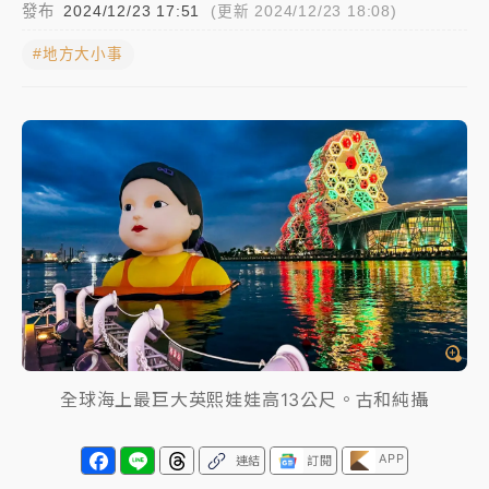
發布
2024/12/23 17:51
(更新 2024/12/23 18:08)
中颱白海豚進逼！台北喜來登圍籬傾倒砸傷人 民權西
#地方大小事
路鷹架倒塌壓2車
有片｜
白海豚暴風圈逼近！新北淡水赫見龍捲風 榕樹
連根拔起
中颱白海豚風雨來了！中部以北防豪雨 今晚、明天影
響最劇烈
白海豚逼近！北市水門只出不進 未移置車輛最高罰
4800＋拖吊費
全球海上最巨大英熙娃娃高13公尺。古和純攝
APP
連結
訂閱