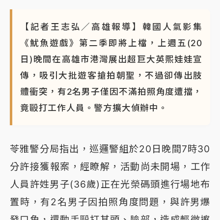
【記者王志弘／高雄報導】韓國人氣影集
《魷魚遊戲》第二季即將上檔，上週五(20
日)晚間在高雄市港灣展出超巨大英熙娃娃宣
傳，吸引大批遊客搶拍朝聖，不過卻傳出肢
體衝突，有2名男子僅因不滿拍照角度遭擋，
竟毆打工作人員。警方擴大偵辦中。
苓雅警分局指出，巡邏警組於20日晚間7時30
分許接獲報案，經瞭解，活動尚未開場，工作
人員許姓男子(36歲)正在光榮碼頭進行場地布
置時，有2名男子因拍照角度問題，與許男爆
發口角，還動手毆打其頭、臉部，造成輕微擦