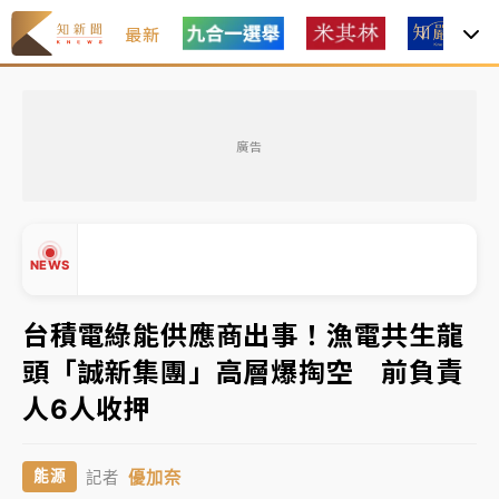
最新
油價持續凍漲！ 中油宣布下周一汽柴油價格維持不變
廣告
中颱白海豚進逼！台北喜來登圍籬傾倒砸傷人 民權西
路鷹架倒塌壓2車
有片｜
白海豚暴風圈逼近！新北淡水赫見龍捲風 榕樹
NEWS
連根拔起
中颱白海豚風雨來了！中部以北防豪雨 今晚、明天影
台積電綠能供應商出事！漁電共生龍
響最劇烈
頭「誠新集團」高層爆掏空 前負責
白海豚逼近！北市水門只出不進 未移置車輛最高罰
▲
人6人收押
4800＋拖吊費
▼
油價持續凍漲！ 中油宣布下周一汽柴油價格維持不變
優加奈
能源
記者