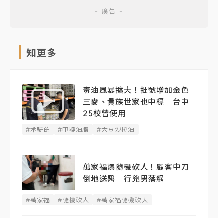
知更多
毒油風暴擴大！批號增加金色
三麥、貴族世家也中標 台中
25校曾使用
#苯駢芘
#中聯油脂
#大豆沙拉油
萬家福爆隨機砍人！顧客中刀
倒地送醫 行兇男落網
#萬家福
#隨機砍人
#萬家福隨機砍人