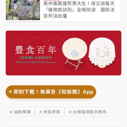
房仲毒駕撞死男大生！母泣訴當天
「擁抱成訣別」全場拭淚 國民法
官判決出爐
⭐️ 即刻下載！無廣告《知新聞》App
# 誠新集團
# 綠能弊案
# 台積電綠能供應商