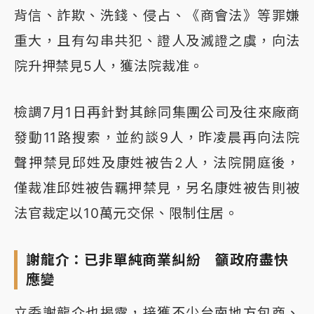
背信、詐欺、洗錢、侵占、《商會法》等罪嫌
重大，且有勾串共犯、證人及滅證之虞，向法
院升押禁見5人，獲法院裁准。
檢調7月1日再針對其餘同集團公司及往來廠商
發動11路搜索，並約談9人，昨凌晨再向法院
聲押禁見邱姓及康姓被告2人，法院開庭後，
僅裁准邱姓被告羈押禁見，另名康姓被告則被
法官裁定以10萬元交保、限制住居。
謝龍介：已非單純商業糾紛 籲政府盡快
應變
立委謝龍介也揭露，接獲不少台南地方包商、