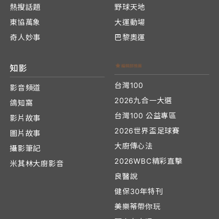
熱搜話題
野球天地
東協萬象
大運動場
奇人妙事
巴黎奧運
知影
台灣100
影音頻道
2026九合一大選
鴿知窩
台灣100 公益專區
影片故事
2026世界盃足球賽
圖片故事
大廚傳心法
攝影筆記
2026WBC精彩直擊
米其林大廚影音
良醫說
健保30年特刊
美樂蒂帶你玩