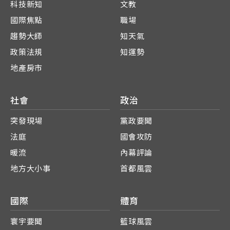
科技新知
文教
國際焦點
職場
趨勢大師
知天氣
政策法規
知運勢
地產房市
社會
政治
突發現場
黨政要聞
法庭
國會攻防
暖流
內幕評論
地方大小事
首都風雲
國際
體育
寰宇要聞
籃球風雲