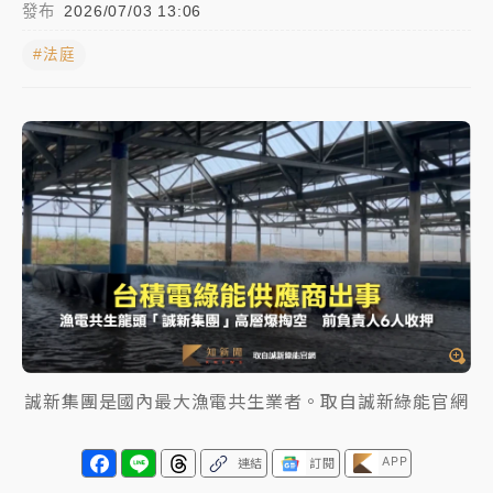
發布
2026/07/03 13:06
中颱白海豚進逼！台北喜來登圍籬傾倒砸傷人 民權西
#法庭
路鷹架倒塌壓2車
有片｜
白海豚暴風圈逼近！新北淡水赫見龍捲風 榕樹
連根拔起
中颱白海豚風雨來了！中部以北防豪雨 今晚、明天影
響最劇烈
白海豚逼近！北市水門只出不進 未移置車輛最高罰
4800＋拖吊費
誠新集團是國內最大漁電共生業者。取自誠新綠能官網
APP
連結
訂閱