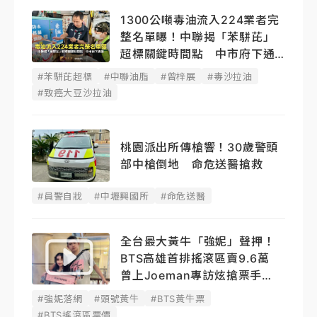
1300公噸毒油流入224業者完
整名單曝！中聯揭「苯駢芘」
超標關鍵時間點 中市府下通
牒
#苯駢芘超標
#中聯油脂
#曾梓展
#毒沙拉油
#致癌大豆沙拉油
桃園派出所傳槍響！30歲警頭
部中槍倒地 命危送醫搶救
#員警自戕
#中壢興國所
#命危送醫
全台最大黃牛「強妮」聲押！
BTS高雄首排搖滾區賣9.6萬
曾上Joeman專訪炫搶票手
法
#強妮落網
#頭號黃牛
#BTS黃牛票
#BTS搖滾區票價