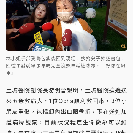
林小姐手部受傷包紮後回到現場，撿拾兒子掉落書包，
回憶事發前肇事車輛完全沒煞車減速跡象，「好像在飆
車」。
土城醫院副院長游明晉說明，土城醫院這邊送
來五急救病人，1位Ocha順利救回來，3位小
朋友重傷，包括顱內出血跟骨折，現在送進加
護病房觀察，目前狀況穩定生命徵象可以維
持，未來這兩三天是危險期就是要觀察，那輕