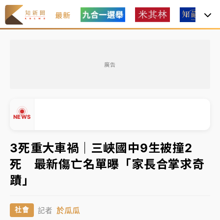
最新
油價持續凍漲！ 中油宣布下周一汽柴油價格維持不變
廣告
中颱白海豚進逼！台北喜來登圍籬傾倒砸傷人 民權西
路鷹架倒塌壓2車
有片｜
白海豚暴風圈逼近！新北淡水赫見龍捲風 榕樹
NEWS
連根拔起
中颱白海豚風雨來了！中部以北防豪雨 今晚、明天影
3死重大車禍｜三峽國中9生被撞2
響最劇烈
死 最新傷亡名單曝「家長合掌求奇
白海豚逼近！北市水門只出不進 未移置車輛最高罰
▲
蹟」
4800＋拖吊費
▼
油價持續凍漲！ 中油宣布下周一汽柴油價格維持不變
於瓜瓜
社會
記者