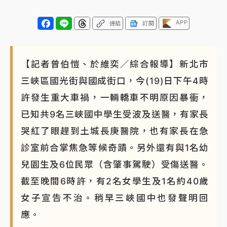
APP
連結
訂閱
【記者曾伯愷、於維奕／綜合報導】新北市
三峽區國光街與國成街口，今(19)日下午4時
許發生重大車禍，一輛轎車不明原因暴衝，
已知共9名三峽國中學生受波及送醫，有家長
哭紅了眼趕到土城長庚醫院，也有家長在急
診室前合掌焦急等候奇蹟。另外還有與1名幼
兒園生及6位民眾（含肇事駕駛）受傷送醫。
截至晚間6時許，有2名女學生及1名約40歲
女子宣告不治。稍早三峽國中也發聲明回
應。