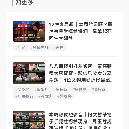
知更多
12生肖周報｜本周誰最旺？屬
虎事業財運雙爆棚 屬羊起死
回生大翻盤
#生肖
#曼樺老師
#財神
八八節特別推薦影音｜棄高薪
養大唐寶寶、龍蝦爪父女改寫
命運！4位父親用愛詮釋最堅韌
後盾
#父親節
#龍蝦爪
#唐氏症
#唐寶寶
#黃思翰
#星展銀行
#黃世杰
#唇顎裂
本周爆款短影音｜柯文哲帶電
子手鐶拄拐杖現身／周玉蔻誣
張淑娟「滾床單」哽咽道歉！