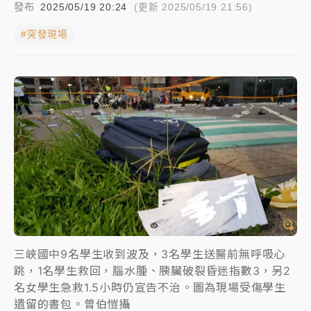
發布
2025/05/19 20:24
(更新 2025/05/19 21:56)
中颱白海豚進逼！台北喜來登圍籬傾倒砸傷人 民權西
#突發現場
路鷹架倒塌壓2車
有片｜
白海豚暴風圈逼近！新北淡水赫見龍捲風 榕樹
連根拔起
中颱白海豚風雨來了！中部以北防豪雨 今晚、明天影
響最劇烈
白海豚逼近！北市水門只出不進 未移置車輛最高罰
4800＋拖吊費
三峽國中9名學生收到波及，3名學生送醫前無呼吸心
跳，1名學生救回，腦水腫、胰臟破裂昏迷指數3，另2
名女學生急救1.5小時仍宣告不治。圖為現場受傷學生
遺留的書包。曾伯愷攝