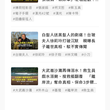
蔡玉真開撕爆料
#爆款短影音
#張淑娟
#柯文哲
#蔡玉真
#電子手鐶
#漢光42號
#漢光
#陳卡特
#田壘接班人
白髮人送黑髮人的劇痛！台玻
夫人徐莉玲打破沉默 親曝長
子離世真相、駁不實傳聞
#台玻夫人
#徐莉玲
#徐子翔
#林文晴
#小刀
大武崙沙灘再傳溺水！救生員
戲水溺斃、搜救艇翻覆 「離
岸流」奪命真相、保命3步驟必
學
#大武崙沙灘
#外木山
#基隆
#離岸流
#救生員