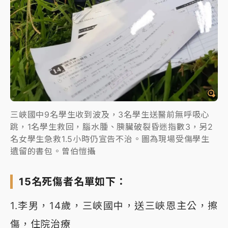
三峽國中9名學生收到波及，3名學生送醫前無呼吸心
跳，1名學生救回，腦水腫、胰臟破裂昏迷指數3，另2
名女學生急救1.5小時仍宣告不治。圖為現場受傷學生
遺留的書包。曾伯愷攝
15名死傷者名單如下：
1.李男，14歲，三峽國中，送三峽恩主公，擦
傷，住院治療