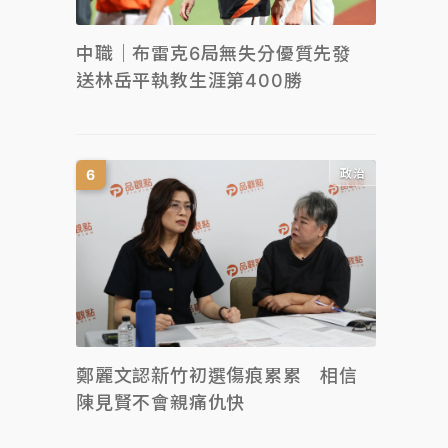
中職｜布雷克6局無失分優質先發
送林岳平執教生涯第400勝
政治
鄭麗文認新竹初選傷痕累累 相信
陳見賢不會親痛仇快