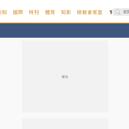
新知
國際
特刊
體育
知影
總裁會客室
廣告