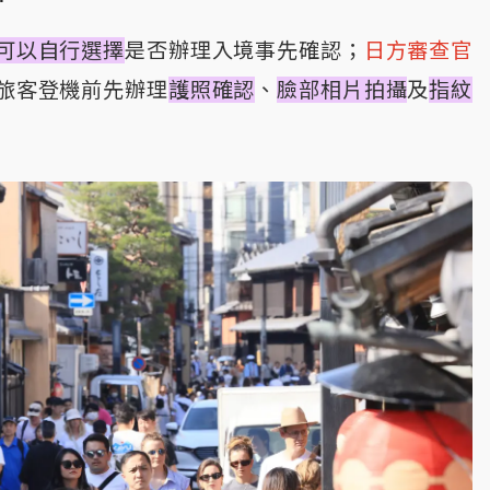
可以自行選擇
是否辦理入境事先確認；
日方審查官
旅客登機前先辦理
護照確認
、
臉部相片拍攝
及
指紋