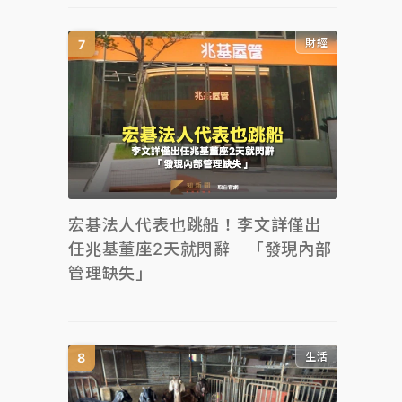
財經
宏碁法人代表也跳船！李文詳僅出
任兆基董座2天就閃辭 「發現內部
管理缺失」
生活