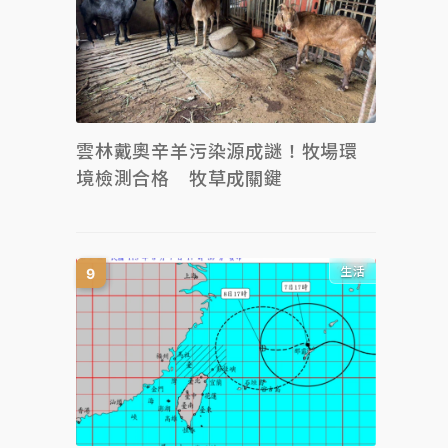
雲林戴奧辛羊污染源成謎！牧場環
境檢測合格 牧草成關鍵
生活