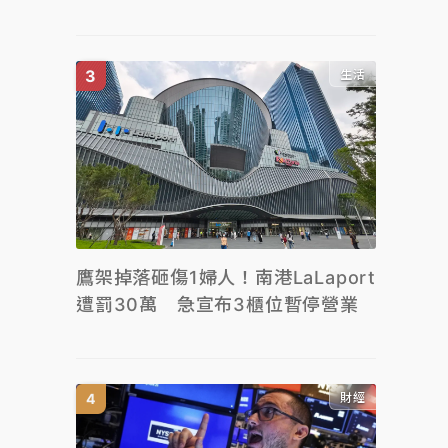
生活
鷹架掉落砸傷1婦人！南港LaLaport
遭罰30萬 急宣布3櫃位暫停營業
財經