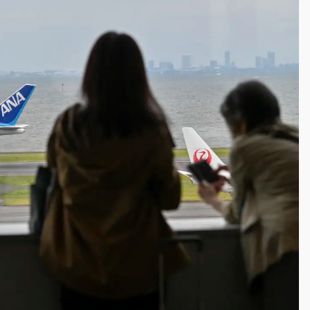
一度塞車 周六起展出延長至晚上7時
今重開羈押庭
到發紫」降雨熱區曝