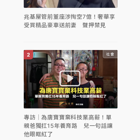
兆基屋管前董座涉掏空7億！奢華享
受買精品豪車送前妻 聲押禁見
社會
專訪｜為唐寶寶棄科技業高薪！單
親爸獨扛15年養育路 兒一句話讓
他眼眶紅了