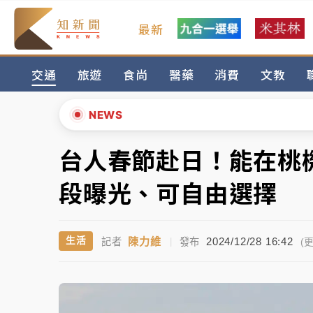
最新
女律師陳昱瑄詐慈濟10億！黃金158kg遭查
交通
旅遊
食尚
醫藥
消費
文教
暑假過三周才推「E宿新北打卡趣」！抽獎程
中信慈善基金會想增加董事人數！辜仲諒向法
NEWS
故宮《龍藏經》特展第2檔！今線上預約開賣
台人春節赴日！能在桃
▲
台東農業處長涉圖利渡假村！東檢抗告成功 
▼
段曝光、可自由選擇
父親節泡湯了！中颱白海豚雨彈轟3天 「紅
陳力維
2024/12/28 16:42
生活
記者
|
發布
女律師陳昱瑄詐慈濟10億！黃金158kg遭查
(更
暑假過三周才推「E宿新北打卡趣」！抽獎程
中信慈善基金會想增加董事人數！辜仲諒向法