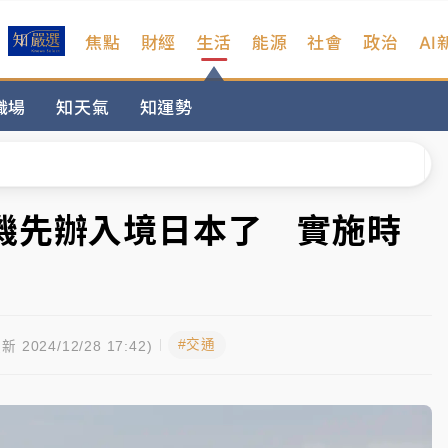
焦點
財經
生活
能源
社會
政治
AI
扣畫面曝光
職場
知天氣
知運勢
序複雜 觀旅局回應了
院聲請遭駁 理由曝光
一度塞車 周六起展出延長至晚上7時
機先辦入境日本了 實施時
今重開羈押庭
到發紫」降雨熱區曝
#交通
扣畫面曝光
新 2024/12/28 17:42)
序複雜 觀旅局回應了
院聲請遭駁 理由曝光