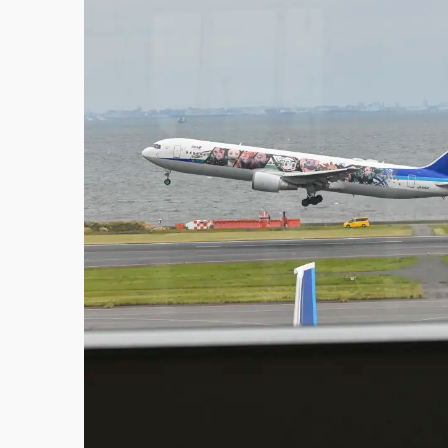
故宮《龍藏經》特展第2檔！今線上預約開賣
台東農業處長涉圖利渡假村！東檢抗告成功 
父親節泡湯了！中颱白海豚雨彈轟3天 「紅