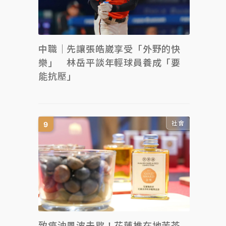
中職｜先讓張皓崴享受「外野的快
樂」 林岳平談年輕球員養成「要
能抗壓」
社會
致癌油風波未歇！花蓮推在地苦茶