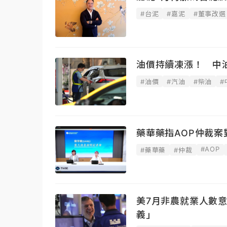
#台泥
#嘉泥
#董事改選
油價持續凍漲！ 中
#油價
#汽油
#柴油
#
藥華藥指AOP仲裁
#AOP
#藥華藥
#仲裁
美7月非農就業人數
義」