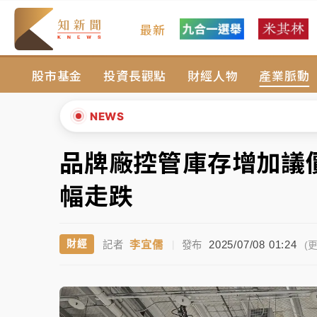
最新
油價持續凍漲！ 中油宣布下周一汽柴油價格
股市基金
投資長觀點
財經人物
產業脈動
中颱白海豚進逼！台北喜來登圍籬傾倒砸傷人
有片｜
白海豚暴風圈逼近！新北淡水赫見龍捲
NEWS
中颱白海豚風雨來了！中部以北防豪雨 今晚
品牌廠控管庫存增加議
▲
白海豚逼近！北市水門只出不進 未移置車輛最
▼
幅走跌
油價持續凍漲！ 中油宣布下周一汽柴油價格
李宜儒
2025/07/08 01:24
財經
記者
|
發布
中颱白海豚進逼！台北喜來登圍籬傾倒砸傷人
(更
有片｜
白海豚暴風圈逼近！新北淡水赫見龍捲
中颱白海豚風雨來了！中部以北防豪雨 今晚