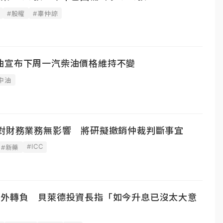
#股權
#辜仲諒
油宣布下周一汽柴油價格維持不變
中油
案對財務業務無影響 將研擬撤銷仲裁判斷事宜
#ICC
#新藥
意外轉負 貝萊德投資長指「如今升息已沒太大意