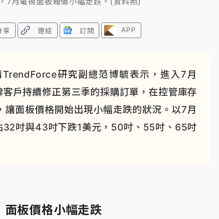
，7月電視面板報價小幅走跌。(資料照)
APP
分享
連結
訂閱
endForce研究副總范博毓表示，進入7月
牌客戶持續修正第三季的採購訂單，在控管庫存
，讓面板價格開始出現小幅走跌的狀況。以7月
2吋與43吋下跌1美元，50吋、55吋、65吋
 面板價格小幅走跌