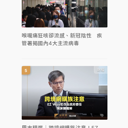
喉嚨痛狂咳卻流感、新冠陰性 疾
管署揭國內4大主流病毒
財經
周末精選｜跨境網購族注意！EZ