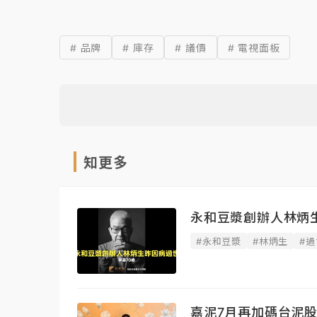
# 品牌
# 庫存
# 議價
# 電視面板
知更多
永和豆漿創辦人林炳
#永和豆漿
#林炳生
#過
嘉泥7月再加碼台泥股