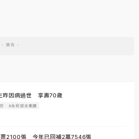
生昨因病過世 享壽70歲
世
#永和資本集團
票2100張 今年已回補2萬7546張