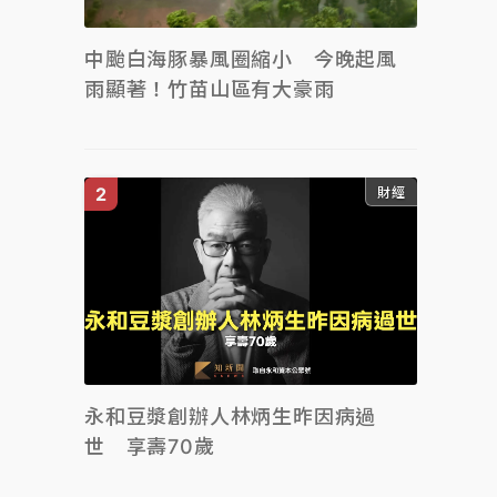
中颱白海豚暴風圈縮小 今晚起風
雨顯著！竹苗山區有大豪雨
財經
永和豆漿創辦人林炳生昨因病過
世 享壽70歲