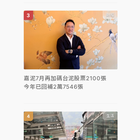
財經
嘉泥7月再加碼台泥股票2100張
今年已回補2萬7546張
生活