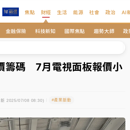
焦點
財經
生活
能源
社會
政治
AI
維持不變
金融保險
科技新知
國際焦點
趨勢大師
政
 民權西路鷹架倒塌壓2車
風 榕樹連根拔起
、明天影響最劇烈
價籌碼 7月電視面板報價小
高罰4800＋拖吊費
維持不變
#產業脈動
 民權西路鷹架倒塌壓2車
新 2025/07/08 08:30)
風 榕樹連根拔起
、明天影響最劇烈