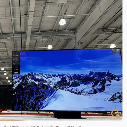
高罰4800＋拖吊費