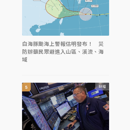
白海豚颱海上警報估明發布！ 災
防辦籲民眾避進入山區、溪流、海
域
財經