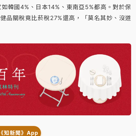
家如韓國4%、日本14%、東南亞5%都高。對於保
健品關稅竟比菸稅27%還高，「莫名其妙、沒道
《知新聞》App