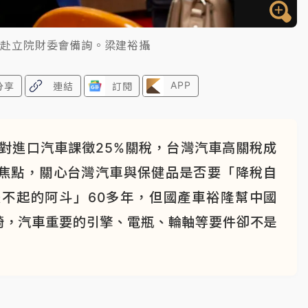
日赴立院財委會備詢。梁建裕攝
APP
分享
連結
訂閱
對進口汽車課徵25%關稅，台灣汽車高關稅成
焦點，關心台灣汽車與保健品是否要「降稅自
不起的阿斗」60多年，但國產車裕隆幫中國
椅，汽車重要的引擎、電瓶、輪軸等要件卻不是