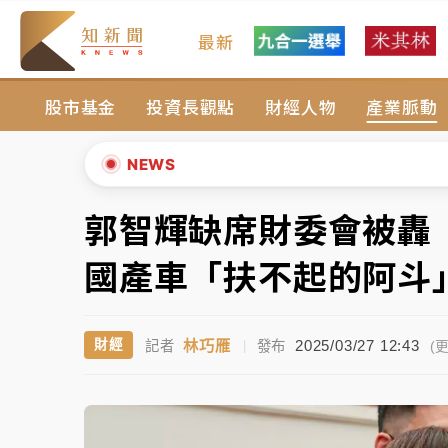
最新
女律師陳昱瑄詐慈濟10億！黃金158kg遭查
股市基金
投資長觀點
財經人物
產業脈動
暑假過三周才推「E宿新北打卡趣」！抽獎程
中信慈善基金會想增加董事人數！辜仲諒向法
NEWS
故宮《龍藏經》特展第2檔！今線上預約開賣
郭智輝缺席財委會被轟
▲
台東農業處長涉圖利渡假村！東檢抗告成功 
▼
國產車「扶不起的阿斗
父親節泡湯了！中颱白海豚雨彈轟3天 「紅
林巧雁
2025/03/27 12:43
財經
記者
|
發布
女律師陳昱瑄詐慈濟10億！黃金158kg遭查
(更
暑假過三周才推「E宿新北打卡趣」！抽獎程
中信慈善基金會想增加董事人數！辜仲諒向法