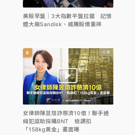
美股早盤｜3大指數平盤拉鋸 記憶
體大廠Sandisk、威騰股價重摔
社會
女律師陳昱瑄詐慈濟10億！聯手通
緝犯誆助採購BNT 檢調扣
「158kg黃金」畫面曝