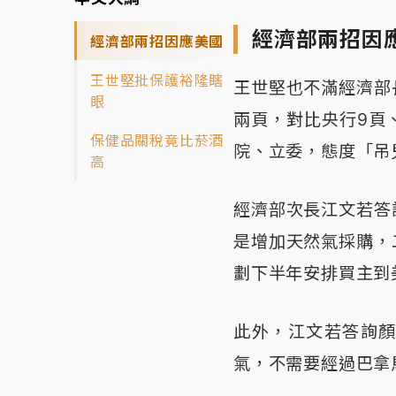
經濟部兩招因
經濟部兩招因應美國
王世堅批保護裕隆瞎
王世堅也不滿經濟部
眼
兩頁，對比央行9頁
保健品關稅竟比菸酒
院、立委，態度「吊
高
經濟部次長江文若答
是增加天然氣採購，
劃下半年安排買主到
此外，江文若答詢
氣，不需要經過巴拿