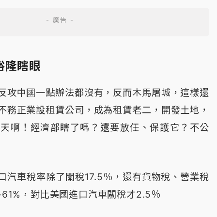
裕隆瞎眼
反攻中國一點辦法都沒有，反而木馬屠城，這樣還
不務正業設租賃公司，成為租賃老二，開發土地，
「天啊！經濟部瞎了嗎？還要放任、保護它？不公
口汽車稅率除了關稅17.5％，還有貨物稅、營業稅
~61%，對比美國進口汽車關稅才2.5％