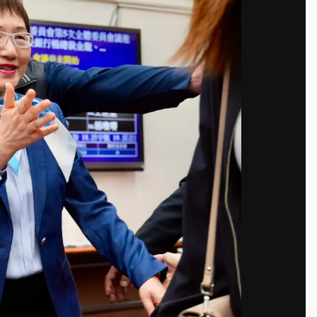
一度塞車 周六起展出延長至晚上7時
今重開羈押庭
到發紫」降雨熱區曝