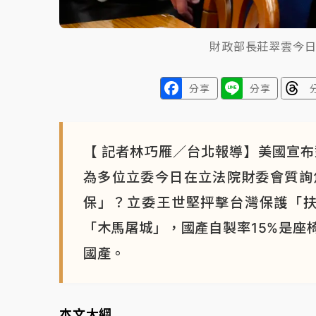
財政部長莊翠雲今
分享
分享
【 記者林巧雁／台北報導】美國宣布
為多位立委今日在立法院財委會質詢
保」？立委王世堅抨擊台灣保護「扶
「木馬屠城」，國產自製率15%是座
國產。
本文大綱