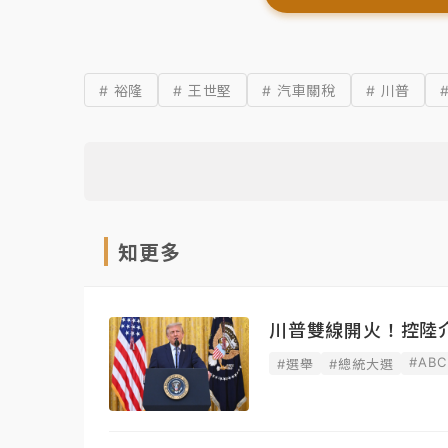
# 裕隆
# 王世堅
# 汽車關稅
# 川普
知更多
川普雙線開火！控陸
#ABC
#選舉
#總統大選