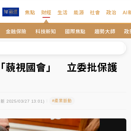
焦點
財經
生活
能源
社會
政治
AI
扣畫面曝光
金融保險
科技新知
國際焦點
趨勢大師
政
序複雜 觀旅局回應了
院聲請遭駁 理由曝光
一度塞車 周六起展出延長至晚上7時
「藐視國會」 立委批保護
今重開羈押庭
」
到發紫」降雨熱區曝
#產業脈動
扣畫面曝光
新 2025/03/27 13:01)
序複雜 觀旅局回應了
院聲請遭駁 理由曝光