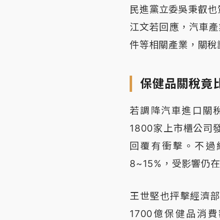
民進黨立委吳秉叡也
江文若回應，汽車產
件等相關產業，關稅
保健品關稅竟
若調降汽車進口關
1800家上市櫃公
回覆有衝擊。不過
8~15%，受影響仍
王世堅也抨擊經濟
1700億保健品