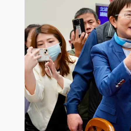
故宮《龍藏經》特展第2檔！今線上預約開賣
台東農業處長涉圖利渡假村！東檢抗告成功 
父親節泡湯了！中颱白海豚雨彈轟3天 「紅