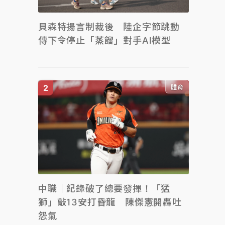
貝森特揚言制裁後 陸企字節跳動
傳下令停止「蒸餾」對手AI模型
體育
中職｜紀錄破了總要發揮！「猛
獅」敲13安打昏龍 陳傑憲開轟吐
怨氣