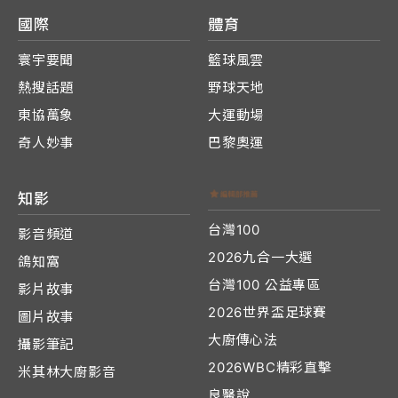
國際
體育
寰宇要聞
籃球風雲
熱搜話題
野球天地
東協萬象
大運動場
奇人妙事
巴黎奧運
知影
台灣100
影音頻道
2026九合一大選
鴿知窩
台灣100 公益專區
影片故事
2026世界盃足球賽
圖片故事
大廚傳心法
攝影筆記
2026WBC精彩直擊
米其林大廚影音
良醫說