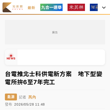
最新
女律師陳昱瑄詐慈濟10億！黃金158kg遭查扣畫面曝光
廣告
暑假過三周才推「E宿新北打卡趣」！抽獎程序複雜 觀
旅局回應了
中信慈善基金會想增加董事人數！辜仲諒向法院聲請遭
NEWS
駁 理由曝光
故宮《龍藏經》特展第2檔！今線上預約開賣一度塞車
台電推北士科供電新方案 地下型變
周六起展出延長至晚上7時
電所拚6至7年完工
台東農業處長涉圖利渡假村！東檢抗告成功 今重開羈
▲
押庭
▼
芮內
能源
記者
父親節泡湯了！中颱白海豚雨彈轟3天 「紅到發紫」降
發布
2026/05/28 11:48
雨熱區曝