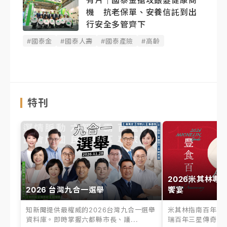
有片｜國泰金搶攻銀髮健康商
機 抗老保單、安養信託到出
行安全多管齊下
#國泰金
#國泰人壽
#國泰產險
#高齡
特刊
2026米其林專
2026 台灣九合一選舉
饗宴
知新聞提供最權威的2026台灣九合一選舉
米其林指南百年之
資料庫。即時掌握六都縣市長、議...
瑞百年三星傳奇、台