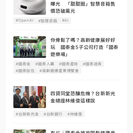
曝光 「甜甜圈」智慧音箱售
價恐破萬元
#OpenAI
#AI
#智慧音箱
你骨鬆了嗎？高齡健康展好好
玩 國泰金5子公司打造「國泰
遊樂場」
#國泰金
#國泰人壽
#國泰產險
#國泰證券
#國泰投信
#高齡健康產業博覽會
四貸同堂恐釀危機？台新新光
金總座林維俊這樣說
#台新新光金
#台新銀行
#林維俊