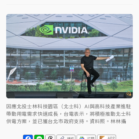
女律師陳昱瑄詐慈濟10億！黃金158kg遭查扣畫面曝光
暑假過三周才推「E宿新北打卡趣」！抽獎程序複雜 觀
旅局回應了
中信慈善基金會想增加董事人數！辜仲諒向法院聲請遭
駁 理由曝光
故宮《龍藏經》特展第2檔！今線上預約開賣一度塞車
周六起展出延長至晚上7時
台東農業處長涉圖利渡假村！東檢抗告成功 今重開羈
押庭
因應北投士林科技園區（北士科）AI與高科技產業進駐
父親節泡湯了！中颱白海豚雨彈轟3天 「紅到發紫」降
帶動用電需求快速成長，台電表示，將積極推動北士科
雨熱區曝
供電方案，並已獲台北市政府支持。資料照。林林攝
APP
連結
訂閱