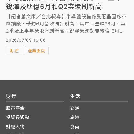
銳澤及朋億6月和Q2業績刷新高
【記者蕭文康／台北報導】半導體設備廠受惠晶圓廠不
斷擴廠，帶動6月營收同步創高！其中，聖暉*6月、第
2季及上半年營收齊創新高；銳澤營運動能續強 6月、
第2季及上半年營收齊攻同期高；朋億* 6月、第2季營
2026/07/09 19:06
收也雙雙改寫歷史新高。
財經
產業脈動
財經
生活
股市基金
交通
投資長觀點
旅遊
財經人物
食尚