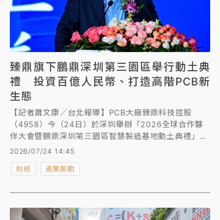
臻鼎旗下鵬鼎深圳第三園區舉行動土典
禮 投資百億人民幣、打造高階PCB新
生態
【記者蕭文康／台北報導】PCB大廠臻鼎科技控股
（4958）今（24日）於深圳舉辦「2026全球合作夥
伴大會暨鵬鼎深圳第三園區智慧製造基地動土典禮」，
臻鼎表示，園區規劃總建築面積約50萬平方公尺，預計
2026/07/24 14:45
總投資金額超過人民幣100億元，重點布局AI伺服器用
財經
產業脈動
與光模塊用高階類載板，以及AI終端用高階軟板等高端
產能，並導入智慧製造、自動化及數位化管理系統。