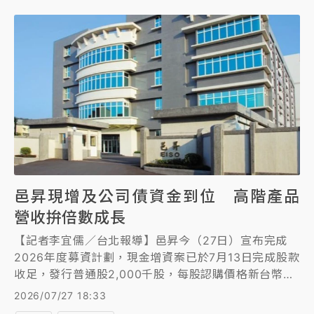
邑昇現增及公司債資金到位 高階產品
營收拚倍數成長
【記者李宜儒／台北報導】邑昇今（27日）宣布完成
2026年度募資計劃，現金增資案已於7月13日完成股款
收足，發行普通股2,000千股，每股認購價格新台幣53
元，實收股款總額達新台幣1.06億元；另國內第二次無
2026/07/27 18:33
擔保轉換公司債亦於24日收足債款新台幣2億元，預計