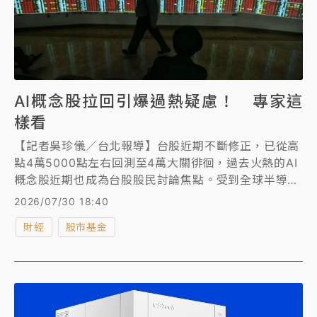
AI概念股拉回引爆過熱疑慮！ 專家這
樣看
【記者吳珍儀／台北報導】台股近期不斷修正，已從高
點4萬5000點左右回測至4萬大關徘徊，過去火熱的AI
概念股近期也成為台股股民討論焦點。受到全球半導體
股修正影響，包括AI伺服器、晶圓代工、IC設計、先進
2026/07/30 18:40
封裝、散熱等相關族群同步回檔，引發市場關注AI行情
財經
股市基金
是否降溫。對於AI是否過熱？中租基金平台總經理蘇皓
毅表示，股價波動放大多半反映市場對高估值的重新定
價，而非AI產業趨勢本身反轉。回顧過去每次科技典範
轉移，市場都曾歷經類似修正與疑慮，投資人不必因短
期波動就對長線格局失去信心。 此外，法人亦認為，
這波AI概念股修正主要反映市場資金重新調整，而非產