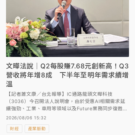
文曄法說｜Q2每股賺7.68元創新高！Q3
營收將年增8成 下半年至明年需求續增
溫
【記者蕭文康／台北報導】IC通路龍頭文曄科技
（3036）今召開法人說明會，由於受惠AI相關需求延
續強勁、工業、車用等領域以及Future業務同步復甦，
第2季營收與獲利再創新高，淨利97.1億元，季增
2026/08/06 15:32
39%，年增243%，超過財測上緣的85.7億元，連續改
財經
產業脈動
寫單季獲利新高，每股純益7.68元，季增約44%，年增