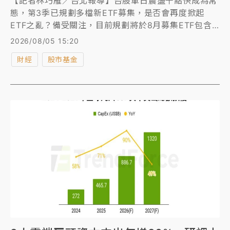
【記者林巧雁／台北報導】台股單日震盪千點快成為常
態，第3季已規劃多檔新ETF募集，是否會再度掀起
ETF之亂？備受關注，目前規劃將於8月募集ETF包含
統一海外傘型ETF（季配）、玉山全球未來算力
2026/08/05 15:20
ETF（季配）、復華全球未來50主動式ETF（年配）、
財經
股市基金
大華銀投信Kospi 50 ETF（半年配）等。