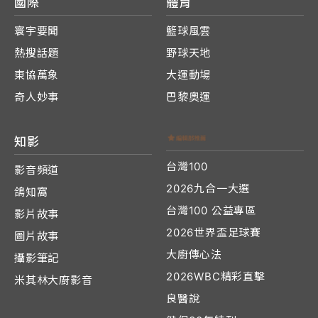
國際
體育
寰宇要聞
籃球風雲
熱搜話題
野球天地
東協萬象
大運動場
奇人妙事
巴黎奧運
知影
台灣100
影音頻道
2026九合一大選
鴿知窩
台灣100 公益專區
影片故事
2026世界盃足球賽
圖片故事
大廚傳心法
攝影筆記
2026WBC精彩直擊
米其林大廚影音
良醫說