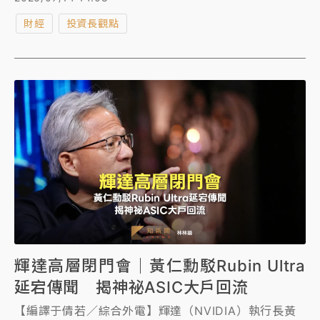
盤整，或是有反彈空間可期？
財經
投資長觀點
輝達高層閉門會｜黃仁勳駁Rubin Ultra
延宕傳聞 揭神祕ASIC大戶回流
【編譯于倩若／綜合外電】輝達（NVIDIA）執行長黃