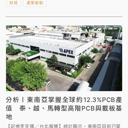
財經
產業脈動
將於7月29日掛牌交易。
分析〡東南亞掌握全球約12.3%PCB產
值 泰、越、馬轉型高階PCB與載板基
地
【記者李宜儒／台北報導】統計顯示，東南亞目前已掌