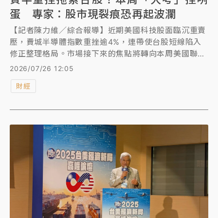
蛋 專家：股市現裂痕恐再起波瀾
【記者陳力維／綜合報導】近期美國科技股面臨沉重賣
壓，費城半導體指數重挫逾4%，連帶使台股短線陷入
修正整理格局。市場接下來的焦點將轉向本周美國聯準
會（Fed）的利率決策，以及微軟（Microsoft）、蘋
2026/07/26 12:05
果（Apple）等四大科技巨頭財報，藉此檢視AI投資是
財經
否延續。專家示警，股市已出現裂痕，若科技巨頭現金
流轉負或聯準會決策引發市場波瀾，股市恐再次承壓，
建議投資人現階段保持觀望。