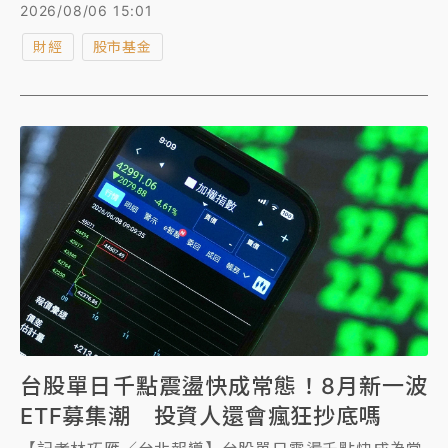
300點至44300點，被動元件、低軌衛星及載板族群皆
2026/08/06 15:01
走弱。
財經
股市基金
台股單日千點震盪快成常態！8月新一波
ETF募集潮 投資人還會瘋狂抄底嗎