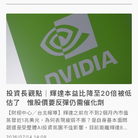
長週期。
投資長觀點｜輝達本益比降至20倍被低
估了 惟股價要反彈仍需催化劑
【財經中心／台北報導】輝達之前在不到2個月內市值
蒸發近1兆美元，為何表現疲弱不振？是自身基本面問
題還是受整體AI投資氛圍不佳影響，目前距離輝達8月
下旬公布財報還有1個多月的空窗期，短線是否會持續
2026/07/14 14:08