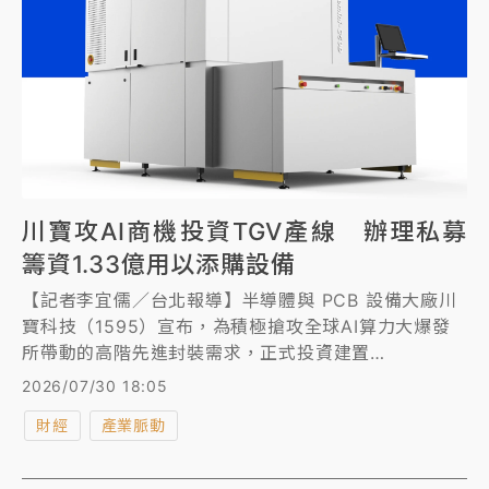
業基本面反轉，隨著全球科技巨頭持續擴大AI投資，台
灣AI供應鏈仍具長線競爭優勢，短線震盪反而提供布局
機會。
川寶攻AI商機投資TGV產線 辦理私募
籌資1.33億用以添購設備
【記者李宜儒／台北報導】半導體與 PCB 設備大廠川
寶科技（1595）宣布，為積極搶攻全球AI算力大爆發
所帶動的高階先進封裝需求，正式投資建置
「TGV（Through Glass Via，透過玻璃孔）金屬化代
2026/07/30 18:05
工產線」，為充實營運資金並加速產線推進，川寶已於
財經
產業脈動
7月6日順利辦理私募200萬股，每股私募價格66.7元，
總募集金額達1億3340萬元，相關資金已於當天全數募
款完成，將專款用於第二期產能擴充與添購先進設備。