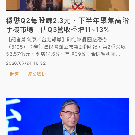
穩懋Q2每股賺2.3元、下半年聚焦高階
手機市場 估Q3營收季增11~13%
【記者蕭文康／台北報導】砷化鎵晶圓廠穩懋
（3105）今舉行法說會並公布第2季財報，第2季營收
52.57億元，季增14.5%，年增39%；合併毛利率
28.2%，季增1.9個百分點，歸屬母公司淨利9.77億
2026/07/24 16:32
元，相較去年同期淨損4.2億元轉虧為盈，單季每股純
財經
產業脈動
益2.3元；累計上半年每股純益3.56元。展望第3季，
穩懋預期，隨著美系高階手機將發表，以及光通訊新產
品步入量產，預估營收較第2季成長約low-teens（11%
至13%），合併毛利率則介於low-thirties（31%至
33%）。