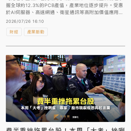
握全球約12.3%的PCB產值，產業地位逐步提升。受惠
於AI伺服器、高速網通、衛星通訊等高附加價值應用需
求帶動，泰國、越南與馬來西亞正加速由傳統消費性電
2026/07/26 16:10
子製造基地，升級為支撐高階PCB與載板發展的區域互
財經
產業脈動
補生態系。
費半重挫拖累台股！本周「大考」挫咧