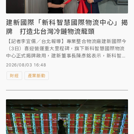
建新國際「新科智慧國際物流中心」揭
牌 打造北台灣冷鏈物流龍頭
【記者李宜儒／台北報導】專業整合物流廠建新國際今
（3日）喜迎營運重大里程碑，旗下新科智慧國際物流
中心正式揭牌啟用，建新董事長陳彥銘表示，新科智慧
國際物流中心座落台北港物流倉儲區，定位為結合保稅
2026/08/03 16:48
倉儲、多溫層冷鏈、海空聯運、報關理貨、發貨中心及
財經
產業脈動
智慧資料服務等一站式國際物流平台，未來將鎖定AI供
應鏈、半導體、電子材料、先進載板、生技與高值化溫
控貨品等需求，打造集團在北台灣高規格物流服務的新
成長引擎。