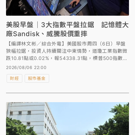
美股早盤｜3大指數平盤拉鋸 記憶體大
廠Sandisk、威騰股價重摔
【編譯林文彬／綜合外電】美國股市周四（6日）早盤
狹幅拉鋸，投資人持續關注中東情勢，道瓊工業指數微
跌10.81點或0.02%，報54338.31點，標普500指數漲
0.2%至7737.05點，那斯達克綜合指數也漲0.2%。
2026/08/06 22:00
財經
股市基金