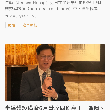
仁勳（Jensen Huang）近日在加州舉行的摩根士丹利
非交易路演（non-deal roadshow）中，釋出極為樂
觀的訊息，除了明確否認市場盛傳下一代Rubin Ultra
2026/07/14 11:53
架構將延後推出的傳聞，也強調公司單季營收正朝千億
財經
產業脈動
美元大關邁進，而且成長速度仍在持續加快。
半導體設備廠6月營收同創高！ 聖暉、