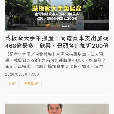
載板廠大手筆擴產！南電資本支出加碼
468億最多 欣興、景碩各追加近200億
【記者李宜儒／台北報導】AI需求持續增加，法人預
期，載板到2028年之前可能都將供不應求，廠商為了
滿足訂單需求，也紛紛追加資本支出進行擴產，其中南
電新增468億元最多，欣興、景碩也分別追加197億元
2026/08/06 17:50
及196億元，欣興也另外通過長交期設備採購訂單金額
財經
產業脈動
再增加約新台幣176億元。