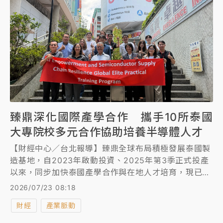
臻鼎深化國際產學合作 攜手10所泰國
大專院校多元合作協助培養半導體人才
【財經中心／台北報導】臻鼎全球布局積極發展泰國製
造基地，自2023年啟動投資、2025年第3季正式投產
以來，同步加快泰國產學合作與在地人才培育，現已與
泰國10所大學、科技大學及技職院校建立多元合作關
2026/07/23 08:18
係，從人才引進，逐步推進至開設PCB產業專班、推動
財經
產業脈動
產學合作計畫，從校園扎根、人才引進到文化融合，建
構完整的組織發展機制，以支持臻鼎集團新一輪高速成