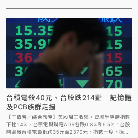
約237%，也創下單季歷史新高紀錄。展望第3季，合
併營收預估中位數約5920億元，年增約80%、合併稅
後淨利預估中位數約101.7億元，年增約167%，每股純
益預估中位數約8.03元，年增約136%。
台積電殺40元、台股跌214點 記憶體
及PCB族群走揚
【于倩若／綜合報導】美股周三收盤，費城半導體指數
下挫1.4%，台積電與聯電ADR各跌0.8%和6.5%。台股
開盤後台積電最低跌35元至2370元，指數一度下挫近