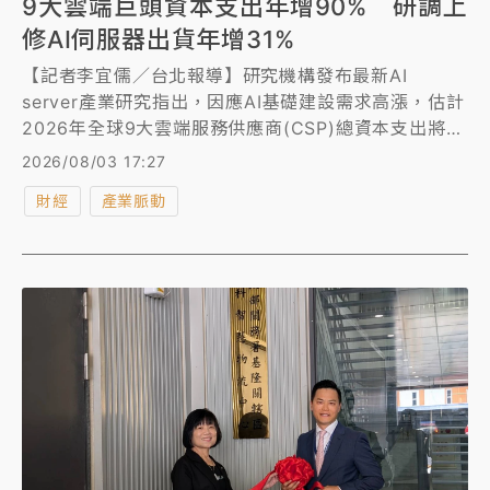
9大雲端巨頭資本支出年增90% 研調上
修AI伺服器出貨年增31%
【記者李宜儒／台北報導】研究機構發布最新AI
server產業研究指出，因應AI基礎建設需求高漲，估計
2026年全球9大雲端服務供應商(CSP)總資本支出將年
增約90%，超大型CSP、Tier-2資料中心業者對
2026/08/03 17:27
NVIDIA GB/VR等整櫃式AI server方案的採購意願明
財經
產業脈動
顯提高，加上Google、AWS新一代ASIC平台於2026
下半年陸續放量，因此上修2026年AI server出貨年成
長幅度，從原先的28%更新為近31%。