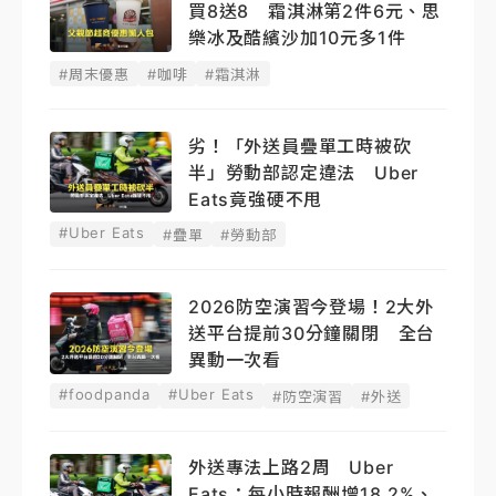
買8送8 霜淇淋第2件6元、思
樂冰及酷繽沙加10元多1件
#周末優惠
#咖啡
#霜淇淋
劣！「外送員疊單工時被砍
半」勞動部認定違法 Uber
Eats竟強硬不甩
#Uber Eats
#疊單
#勞動部
2026防空演習今登場！2大外
送平台提前30分鐘關閉 全台
異動一次看
#foodpanda
#Uber Eats
#防空演習
#外送
外送專法上路2周 Uber
Eats：每小時報酬增18.2%、