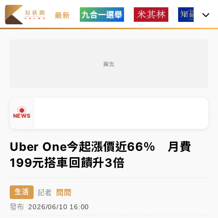
最新
油價持續凍漲！ 中油宣布下周一汽柴油價格維持不變
廣告
中颱白海豚進逼！台北喜來登圍籬傾倒砸傷人 民權西
路鷹架倒塌壓2車
有片｜
白海豚暴風圈逼近！新北淡水赫見龍捲風 榕樹
NEWS
連根拔起
中颱白海豚風雨來了！中部以北防豪雨 今晚、明天影
Uber One今起漲價近66％ 月費
響最劇烈
199元搭車回饋升3倍
▲
白海豚逼近！北市水門只出不進 未移置車輛最高罰
▼
4800＋拖吊費
問問
生活
記者
發布
2026/06/10 16:00
油價持續凍漲！ 中油宣布下周一汽柴油價格維持不變