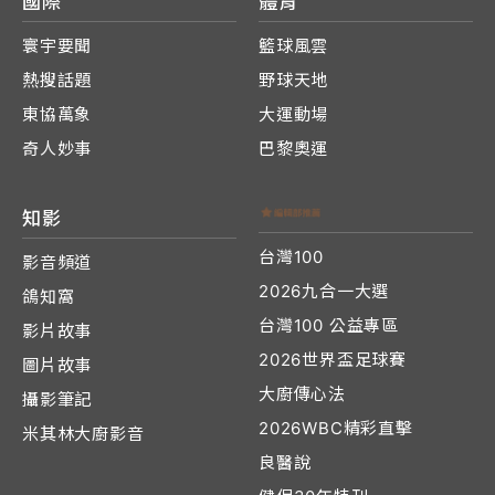
國際
體育
寰宇要聞
籃球風雲
熱搜話題
野球天地
東協萬象
大運動場
奇人妙事
巴黎奧運
知影
台灣100
影音頻道
2026九合一大選
鴿知窩
台灣100 公益專區
影片故事
2026世界盃足球賽
圖片故事
大廚傳心法
攝影筆記
2026WBC精彩直擊
米其林大廚影音
良醫說