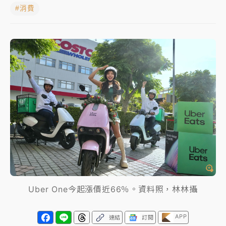
#消費
中颱白海豚進逼！台北喜來登圍籬傾倒砸傷人 民權西
路鷹架倒塌壓2車
有片｜
白海豚暴風圈逼近！新北淡水赫見龍捲風 榕樹
連根拔起
中颱白海豚風雨來了！中部以北防豪雨 今晚、明天影
響最劇烈
白海豚逼近！北市水門只出不進 未移置車輛最高罰
4800＋拖吊費
Uber One今起漲價近66％。資料照，林林攝
APP
連結
訂閱