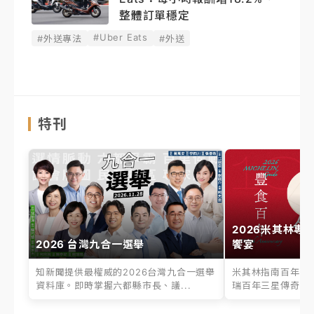
整體訂單穩定
#Uber Eats
#外送專法
#外送
特刊
2026米其林專
2026 台灣九合一選舉
饗宴
知新聞提供最權威的2026台灣九合一選舉
米其林指南百年之
資料庫。即時掌握六都縣市長、議...
瑞百年三星傳奇、台