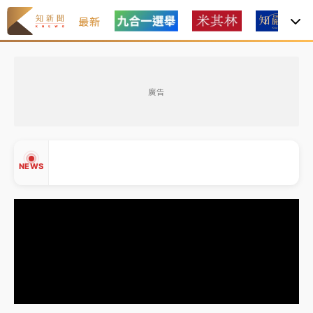
最新
金控第2季海外曝險破31兆創高 日本年增45%居冠
廣告
日職｜
林安可狀態正好卻因左膝疼痛下二軍 日媒感嘆
「好事多磨」
韓股最壞時期已過？大摩估去槓桿完成逾半 波動率降
NEWS
至2個月低
「白海豚」雨炸新北！通報109件災情 侯友宜揭這類災
損最多
▲
白海豚挾豪雨狂炸新北！時雨量破百毫米 水塔、雨棚
▼
砸落毀車
金控第2季海外曝險破31兆創高 日本年增45%居冠