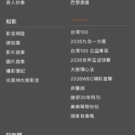
奇人妙事
巴黎奧運
知影
台灣100
影音頻道
2026九合一大選
鴿知窩
台灣100 公益專區
影片故事
2026世界盃足球賽
圖片故事
大廚傳心法
攝影筆記
2026WBC精彩直擊
米其林大廚影音
良醫說
健保30年特刊
美樂蒂帶你玩
頭家有事嗎