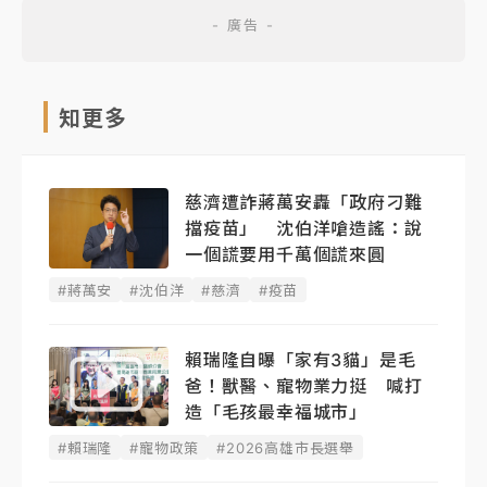
知更多
慈濟遭詐蔣萬安轟「政府刁難
擋疫苗」 沈伯洋嗆造謠：說
一個謊要用千萬個謊來圓
#蔣萬安
#沈伯洋
#慈濟
#疫苗
賴瑞隆自曝「家有3貓」是毛
爸！獸醫、寵物業力挺 喊打
造「毛孩最幸福城市」
#賴瑞隆
#寵物政策
#2026高雄市長選舉