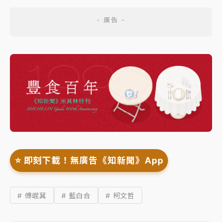
⭐️ 即刻下載！無廣告《知新聞》App
# 傅崐萁
# 藍白合
# 柯文哲