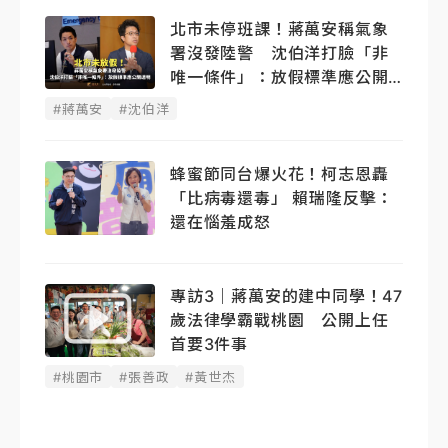
北市未停班課！蔣萬安稱氣象
署沒發陸警 沈伯洋打臉「非
唯一條件」：放假標準應公開
透明
#蔣萬安
#沈伯洋
蜂蜜節同台爆火花！柯志恩轟
「比病毒還毒」 賴瑞隆反擊：
還在惱羞成怒
專訪3｜蔣萬安的建中同學！47
歲法律學霸戰桃園 公開上任
首要3件事
#桃園市
#張善政
#黃世杰