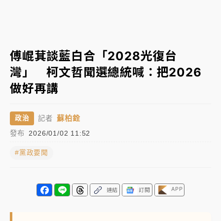
日職｜
林安可狀態正好卻因左膝疼痛下二軍 日媒感嘆
「好事多磨」
傅崐萁談藍白合「2028光復台
韓股最壞時期已過？大摩估去槓桿完成逾半 波動率降
至2個月低
灣」 柯文哲聞選總統喊：把2026
「白海豚」雨炸新北！通報109件災情 侯友宜揭這類災
做好再講
損最多
白海豚挾豪雨狂炸新北！時雨量破百毫米 水塔、雨棚
蘇柏銓
政治
記者
砸落毀車
發布
2026/01/02 11:52
#黨政要聞
APP
連結
訂閱