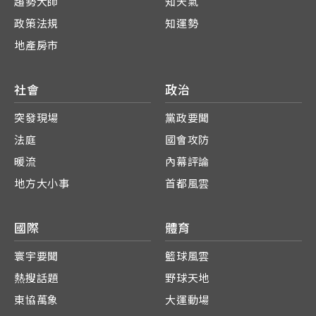
趨勢大師
知天氣
政策法規
知運勢
地產房市
社會
政治
突發現場
黨政要聞
法庭
國會攻防
暖流
內幕評論
地方大小事
首都風雲
國際
體育
寰宇要聞
籃球風雲
熱搜話題
野球天地
東協萬象
大運動場