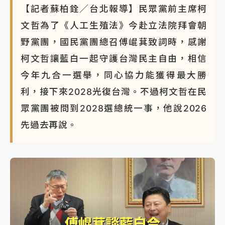
【記者蘇柏銓／台北報導】民眾黨前主席柯
文哲為了《人工生殖法》今赴立法院拜會朝
野黨團，國民黨團總召傅崐萁致詞時，感謝
柯文哲讓藍白一起守護台灣民主自由，相信
今年九合一選舉，同心協力能獲得最大勝
利，接下來2028光復台灣。不過柯文哲在民
眾黨團被問到2028選總統一事，他說2026
先過去再說。