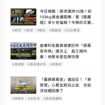
今日精選｜慈濟遭詐10億！扣
158kg黃金畫面曝／看《龍藏
經》享七世福報？今預約又塞
了
#慈濟
#故宮
#酷澎
#龍藏經
#台北雙星
皮膚科名醫黃禎憲診所「蔣萬
安布條」遭炎上 員工揭內
幕：他根本是在做功德
#黃禎憲
#黃禎憲診所
#蔣萬安
「蓋牌蔣萬安」遭出征！「東
發號」心累全刷白止血 沈伯
洋送暖回應了
#蔣萬安
#沈伯洋
#東發號麵線