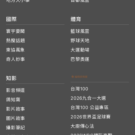
地方大小事
首都風雲
國際
體育
寰宇要聞
籃球風雲
熱搜話題
野球天地
東協萬象
大運動場
奇人妙事
巴黎奧運
知影
台灣100
影音頻道
2026九合一大選
鴿知窩
台灣100 公益專區
影片故事
2026世界盃足球賽
圖片故事
大廚傳心法
攝影筆記