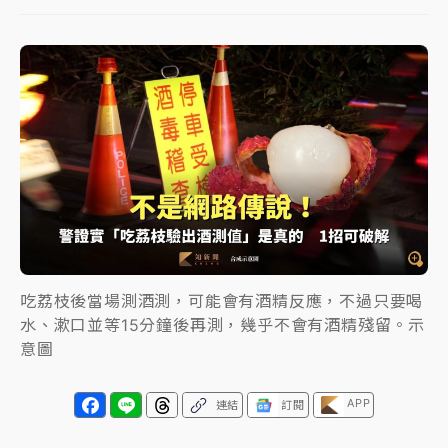
周末精選｜
鎢業董座離奇命喪豪宅！檢警3方向追出前
員工犯案 破案關鍵曝
最好玩的父親節！「爸氣集合」出發工程冒險島 邀社
福孩童齊暢玩
強風長浪襲馬祖！「白海豚」逼近劃設警戒區 違規戲
水觀浪恐重罰失血
白海豚瘦身！中部以北防劇烈降水 本周天氣展望「多
雨不穩定」
周末精選｜
苯駢芘無安全攝取值！致癌苦茶油下肚 毒
吃荔枝後當場測酒測，可能會有酒精反應，不過只要喝
物醫籲多吃蔬果代謝
水、漱口並等15分鐘後再測，幾乎不會有酒精殘留。示
意圖
《知新聞》揭「運科計畫」人體實驗黑幕 運動部不追
究！遭監委質疑
APP
連結
訂閱
台股處置新制明天上路 4大鬆綁一次看