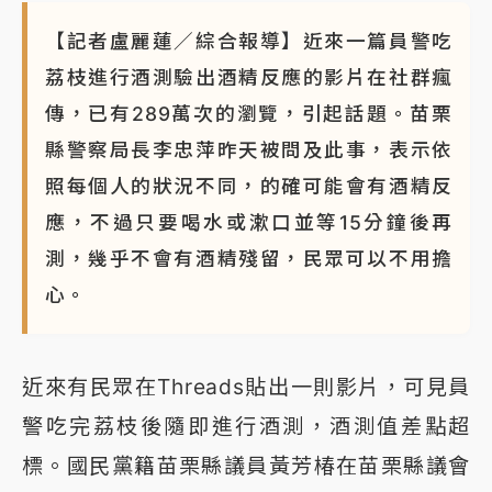
周末精選｜
鎢業董座離奇命喪豪宅！檢警3方向追出前
【記者盧麗蓮／綜合報導】近來一篇員警吃
員工犯案 破案關鍵曝
荔枝進行酒測驗出酒精反應的影片在社群瘋
傳，已有289萬次的瀏覽，引起話題。苗栗
縣警察局長李忠萍昨天被問及此事，表示依
照每個人的狀況不同，的確可能會有酒精反
應，不過只要喝水或漱口並等15分鐘後再
測，幾乎不會有酒精殘留，民眾可以不用擔
心。
近來有民眾在Threads貼出一則影片，可見員
警吃完荔枝後隨即進行酒測，酒測值差點超
標。國民黨籍苗栗縣議員黃芳椿在苗栗縣議會