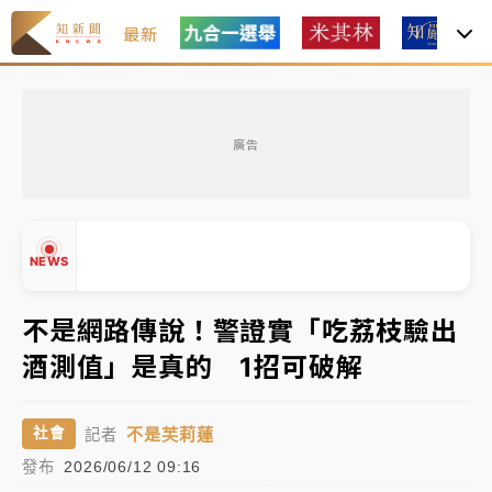
最新
最好玩的父親節！「爸氣集合」出發工程冒險島 邀社
福孩童齊暢玩
廣告
強風長浪襲馬祖！「白海豚」逼近劃設警戒區 違規戲
水觀浪恐重罰失血
白海豚瘦身！中部以北防劇烈降水 本周天氣展望「多
NEWS
雨不穩定」
周末精選｜
苯駢芘無安全攝取值！致癌苦茶油下肚 毒
不是網路傳說！警證實「吃荔枝驗出
物醫籲多吃蔬果代謝
酒測值」是真的 1招可破解
《知新聞》揭「運科計畫」人體實驗黑幕 運動部不追
▲
究！遭監委質疑
▼
不是芙莉蓮
社會
記者
台股處置新制明天上路 4大鬆綁一次看
發布
2026/06/12 09:16