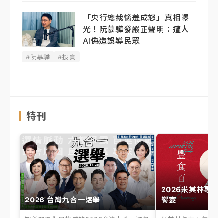
「央行總裁惱羞成怒」真相曝
光！阮慕驊發嚴正聲明： 遭人
AI偽造誤導民眾
#阮慕驊
#投資
特刊
2026米其林專
2026 台灣九合一選舉
饗宴