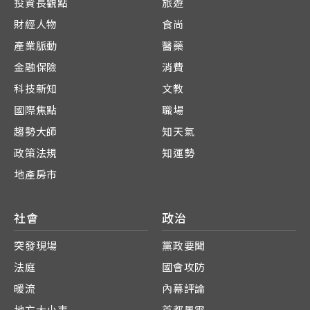
投資長觀點
旅遊
財經人物
食尚
產業脈動
醫藥
金融保險
消費
科技新知
文教
國際焦點
職場
趨勢大師
知天氣
政策法規
知運勢
地產房市
社會
政治
突發現場
黨政要聞
法庭
國會攻防
暖流
內幕評論