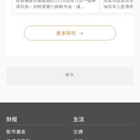
知新聞提供最權威的2026台灣九合一選舉
米其林指南百年之
資料庫。即時掌握六都縣市長、議...
瑞百年三星傳奇、台
更多特刊
→
財經
生活
股市基金
交通