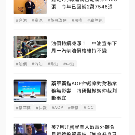
張 今年已回補2萬7546張
#台泥
#嘉泥
#董事改選
#股權
#辜仲諒
油價持續凍漲！ 中油宣布下
周一汽柴油價格維持不變
#油價
#汽油
#柴油
#中油
藥華藥指AOP仲裁案對財務業
務無影響 將研擬撤銷仲裁判
斷事宜
#AOP
#ICC
#藥華藥
#仲裁
#新藥
美7月非農就業人數意外轉負
貝萊德投資長指「如今升息已