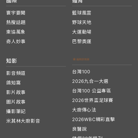
國際
體育
寰宇要聞
籃球風雲
熱搜話題
野球天地
東協萬象
大運動場
奇人妙事
巴黎奧運
知影
台灣100
影音頻道
2026九合一大選
鴿知窩
台灣100 公益專區
影片故事
2026世界盃足球賽
圖片故事
大廚傳心法
攝影筆記
2026WBC精彩直擊
米其林大廚影音
良醫說