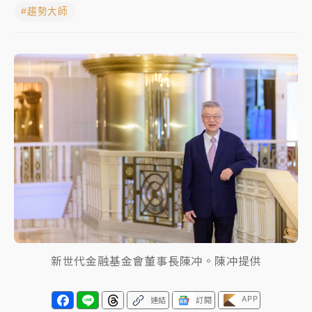
#趨勢大師
中颱白海豚進逼！台北喜來登圍籬傾倒砸傷人 民權西
路鷹架倒塌壓2車
有片｜
白海豚暴風圈逼近！新北淡水赫見龍捲風 榕樹
連根拔起
中颱白海豚風雨來了！中部以北防豪雨 今晚、明天影
響最劇烈
白海豚逼近！北市水門只出不進 未移置車輛最高罰
4800＋拖吊費
新世代金融基金會董事長陳冲。陳冲提供
APP
連結
訂閱