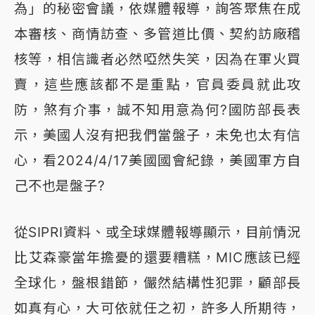
為」的秘密會議，依媒體報導，詢答聚焦在成
本審核、商情訪查、多管道比價、契約訪廠稽
核等，相信識者必然啞然失笑，因為在軍火買
賣，這些應該都不是重點，官員委員就此攻
防，煞有介事，誠不知用意為何?國防部長表
示，美國人沒有把我們當盤子，未免也太有信
心，看2024/4/17美國國會紀錄，美國軍方自
己不也是盤子?
從SIPRI資料、或全球媒體報導顯示，目前情況
比艾森豪當年擔憂的還要糟糕，MIC應該已經
全球化，盤根錯節，儼然結構性犯罪，顧部長
如真有心，大可依就任之初，許多人所期待，