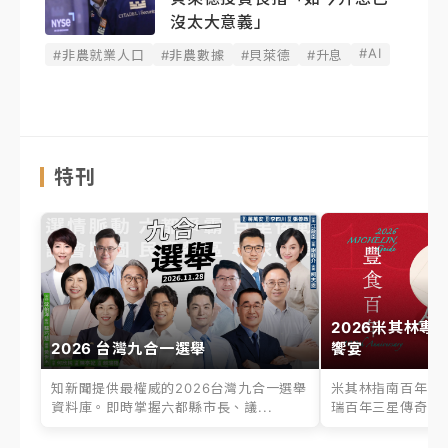
沒太大意義」
#AI
#非農就業人口
#非農數據
#貝萊德
#升息
特刊
2026米其林專
2026 台灣九合一選舉
饗宴
知新聞提供最權威的2026台灣九合一選舉
米其林指南百年之
資料庫。即時掌握六都縣市長、議...
瑞百年三星傳奇、台