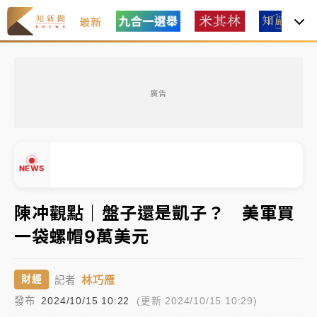
最新
油價持續凍漲！ 中油宣布下周一汽柴油價格維持不變
廣告
中颱白海豚進逼！台北喜來登圍籬傾倒砸傷人 民權西
路鷹架倒塌壓2車
有片｜
白海豚暴風圈逼近！新北淡水赫見龍捲風 榕樹
NEWS
連根拔起
中颱白海豚風雨來了！中部以北防豪雨 今晚、明天影
陳冲觀點｜盤子還是凱子？ 美軍買
響最劇烈
一袋螺帽9萬美元
白海豚逼近！北市水門只出不進 未移置車輛最高罰
▲
4800＋拖吊費
▼
林巧雁
財經
記者
油價持續凍漲！ 中油宣布下周一汽柴油價格維持不變
發布
2024/10/15 10:22
(更新 2024/10/15 10:29)