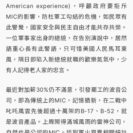
American experience)，呼籲政府要拒斥
MIC的影響，防杜軍工勾結的危機，如民眾有
此警覺，國家安全與民主自由才能共存共榮。
一位軍事家出身的總統，在告別演說中，居然
語重心長有此警語，只可惜美國人民馬耳東
風，隔日即陷入新總統就職的歡樂氣氛中，少
有人記得老人家的忠言。
最近對加薪30%仍不滿意，引發罷工的波音公
司，即為傳統上的MIC，記憶猶新，在二戰中
叱吒風雲先後超過十萬架的B-17、B-52，就
是波音產品。上周鬧得滿城風雨的雷神公司，
自然也是公認的MIC。談到軍火買賣相關統計