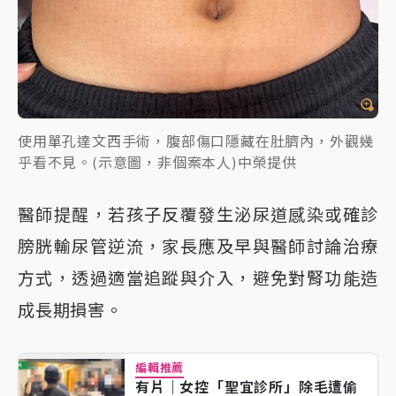
使用單孔達文西手術，腹部傷口隱藏在肚臍內，外觀幾
乎看不見。(示意圖，非個案本人)中榮提供
醫師提醒，若孩子反覆發生泌尿道感染或確診
膀胱輸尿管逆流，家長應及早與醫師討論治療
方式，透過適當追蹤與介入，避免對腎功能造
成長期損害。
編輯推薦
有片｜女控「聖宜診所」除毛遭偷