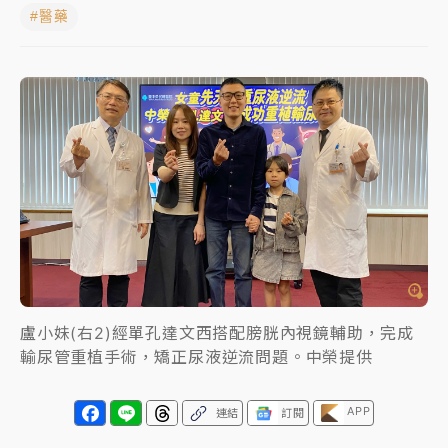
#醫藥
女律師陳昱瑄詐慈濟10億！黃金158kg遭查扣畫面曝光
暑假過三周才推「E宿新北打卡趣」！抽獎程序複雜 觀
旅局回應了
中信慈善基金會想增加董事人數！辜仲諒向法院聲請遭
駁 理由曝光
故宮《龍藏經》特展第2檔！今線上預約開賣一度塞車
周六起展出延長至晚上7時
台東農業處長涉圖利渡假村！東檢抗告成功 今重開羈
押庭
盧小妹(右2)經單孔達文西搭配膀胱內視鏡輔助，完成
父親節泡湯了！中颱白海豚雨彈轟3天 「紅到發紫」降
輸尿管重植手術，矯正尿液逆流問題。中榮提供
雨熱區曝
APP
連結
訂閱