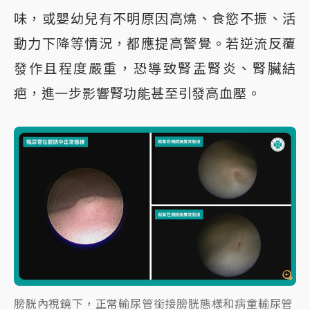
味，或嬰幼兒有不明原因高燒、食慾不振、活
動力下降等情況，都應提高警覺。若逆流反覆
發作且程度嚴重，恐導致腎盂腎炎、腎臟結
疤，進一步影響腎功能甚至引發高血壓。
膀胱內視鏡下，正常輸尿管銜接膀胱態樣和病童輸尿管