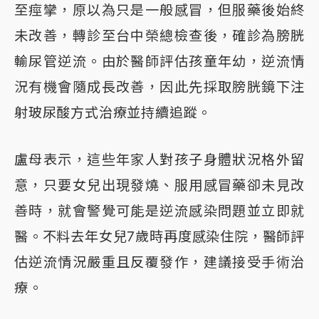
至痙攣，原以為只是一般感冒，但服藥後始終
未改善，轉診至台中榮總檢查後，確診為膀胱
輸尿管逆流。由於醫師評估孩童年幼，逆流情
況有機會隨成長改善，因此先採取膀胱鏡下注
射玻尿酸方式治療並持續追蹤。
盧母表示，這些年家人對孩子身體狀況格外留
意，只要女兒出現發燒、服用感冒藥卻未見改
善時，就會警覺可能是逆流感染問題並立即就
醫。不料去年女兒7歲時再度感染住院，醫師評
估逆流情況嚴重且反覆發作，建議接受手術治
療。