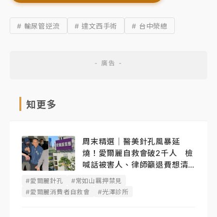
# 輸尿管逆流
# 達文西手術
# 台中榮總
知更多
周末精選｜醫美針孔風暴延
燒！愛爾麗自救會破2千人 檢
喊話被害人、律師籲退費想清
楚
#愛爾麗針孔
#常如山羈押禁見
#愛爾麗消費者自救會
#光澤診所