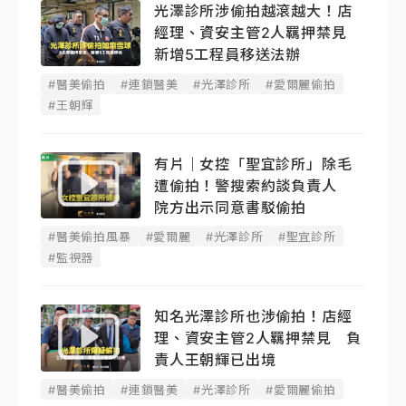
光澤診所涉偷拍越滾越大！店
經理、資安主管2人羈押禁見
新增5工程員移送法辦
#醫美偷拍
#連鎖醫美
#光澤診所
#愛爾麗偷拍
#王朝輝
有片｜女控「聖宜診所」除毛
遭偷拍！警搜索約談負責人
院方出示同意書駁偷拍
#醫美偷拍風暴
#愛爾麗
#光澤診所
#聖宜診所
#監視器
知名光澤診所也涉偷拍！店經
理、資安主管2人羈押禁見 負
責人王朝輝已出境
#醫美偷拍
#連鎖醫美
#光澤診所
#愛爾麗偷拍