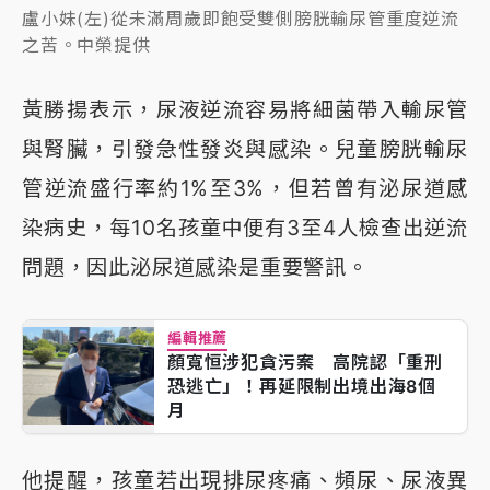
盧小妹(左)從未滿周歲即飽受雙側膀胱輸尿管重度逆流
之苦。中榮提供
黃勝揚表示，尿液逆流容易將細菌帶入輸尿管
與腎臟，引發急性發炎與感染。兒童膀胱輸尿
管逆流盛行率約1%至3%，但若曾有泌尿道感
染病史，每10名孩童中便有3至4人檢查出逆流
問題，因此泌尿道感染是重要警訊。
編輯推薦
顏寬恒涉犯貪污案 高院認「重刑
恐逃亡」！再延限制出境出海8個
月
他提醒，孩童若出現排尿疼痛、頻尿、尿液異