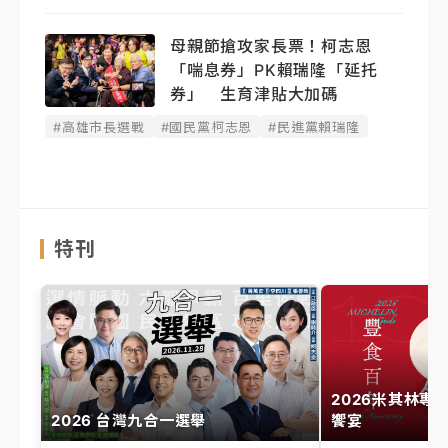
母親節搶攻家長票！柯志恩
「喘息券」PK賴瑞隆「延托
券」 生育津貼大加碼
#高雄市長選戰
#國民黨柯志恩
#民進黨賴瑞隆
特刊
2026米其林專
2026 台灣九合一選舉
饗宴