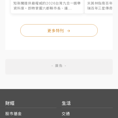
知新聞提供最權威的2026台灣九合一選舉
米其林指南百年之
資料庫。即時掌握六都縣市長、議...
瑞百年三星傳奇、台
更多特刊
→
財經
生活
股市基金
交通