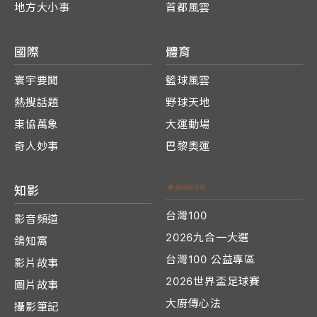
地方大小事
首都風雲
國際
體育
寰宇要聞
籃球風雲
熱搜話題
野球天地
東協萬象
大運動場
奇人妙事
巴黎奧運
知影
台灣100
影音頻道
2026九合一大選
鴿知窩
台灣100 公益專區
影片故事
2026世界盃足球賽
圖片故事
大廚傳心法
攝影筆記