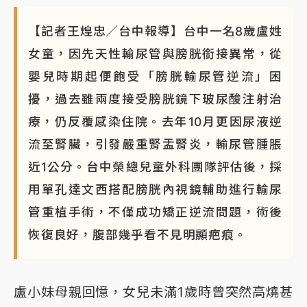
【記者王煌忠／台中報導】台中一名8歲盧姓
女童，因先天性輸尿管與膀胱銜接異常，從
嬰兒時期起便飽受「膀胱輸尿管逆流」困
擾，過去雖兩度接受膀胱鏡下玻尿酸注射治
療，仍反覆感染住院。去年10月更因尿液逆
流至腎臟，引發嚴重腎盂腎炎，輸尿管腫脹
近1公分。台中榮總兒童外科團隊評估後，採
用單孔達文西搭配膀胱內視鏡輔助進行輸尿
管重植手術，不僅成功矯正逆流問題，術後
恢復良好，腹部幾乎看不見明顯疤痕。
盧小妹母親回憶，女兒未滿1歲時曾突然高燒甚