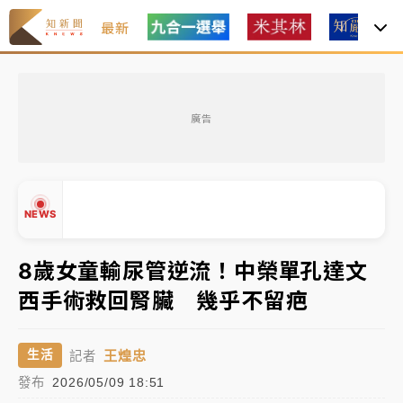
最新
女律師陳昱瑄詐慈濟10億！黃金158kg遭查扣畫面曝光
廣告
暑假過三周才推「E宿新北打卡趣」！抽獎程序複雜 觀
旅局回應了
中信慈善基金會想增加董事人數！辜仲諒向法院聲請遭
NEWS
駁 理由曝光
故宮《龍藏經》特展第2檔！今線上預約開賣一度塞車
8歲女童輸尿管逆流！中榮單孔達文
周六起展出延長至晚上7時
西手術救回腎臟 幾乎不留疤
台東農業處長涉圖利渡假村！東檢抗告成功 今重開羈
▲
押庭
▼
王煌忠
生活
記者
父親節泡湯了！中颱白海豚雨彈轟3天 「紅到發紫」降
發布
2026/05/09 18:51
雨熱區曝