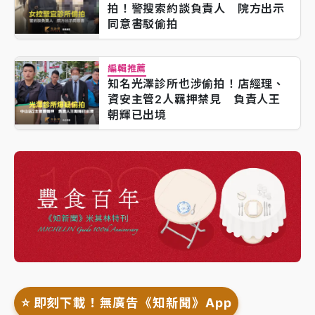
拍！警搜索約談負責人 院方出示
同意書駁偷拍
編輯推薦
知名光澤診所也涉偷拍！店經理、
資安主管2人羈押禁見 負責人王
朝輝已出境
⭐️ 即刻下載！無廣告《知新聞》App