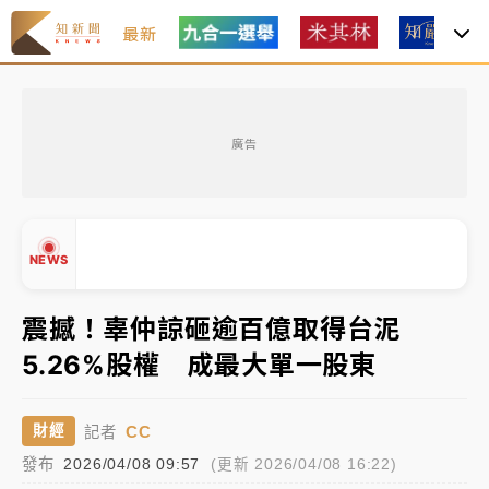
最新
油價持續凍漲！ 中油宣布下周一汽柴油價格維持不變
廣告
中颱白海豚進逼！台北喜來登圍籬傾倒砸傷人 民權西
路鷹架倒塌壓2車
有片｜
白海豚暴風圈逼近！新北淡水赫見龍捲風 榕樹
NEWS
連根拔起
中颱白海豚風雨來了！中部以北防豪雨 今晚、明天影
震撼！辜仲諒砸逾百億取得台泥
響最劇烈
5.26%股權 成最大單一股東
白海豚逼近！北市水門只出不進 未移置車輛最高罰
▲
▼
4800＋拖吊費
CC
財經
記者
發布
油價持續凍漲！ 中油宣布下周一汽柴油價格維持不變
2026/04/08 09:57
(更新 2026/04/08 16:22)