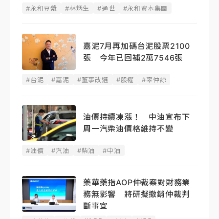
#永和豆漿
#林炳生
#過世
#永和資本集團
嘉泥7月再加碼台泥股票2100
張 今年已回補2萬7546張
#台泥
#嘉泥
#董事改選
#股權
#辜仲諒
油價持續凍漲！ 中油宣布下
周一汽柴油價格維持不變
#油價
#汽油
#柴油
#中油
藥華藥指AOP仲裁案對財務業
務無影響 將研擬撤銷仲裁判
斷事宜