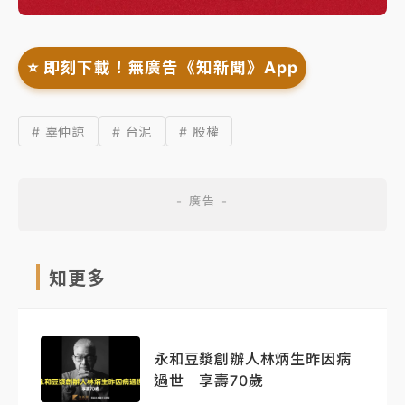
⭐️ 即刻下載！無廣告《知新聞》App
# 辜仲諒
# 台泥
# 股權
知更多
永和豆漿創辦人林炳生昨因病
過世 享壽70歲