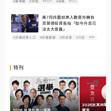
#AOP
#ICC
#藥華藥
#仲裁
#新藥
美7月非農就業人數意外轉負
貝萊德投資長指「如今升息已
沒太大意義」
#AI
#非農就業人口
#非農數據
#貝萊德
#升息
特刊
2026米其林專
2026 台灣九合一選舉
饗宴