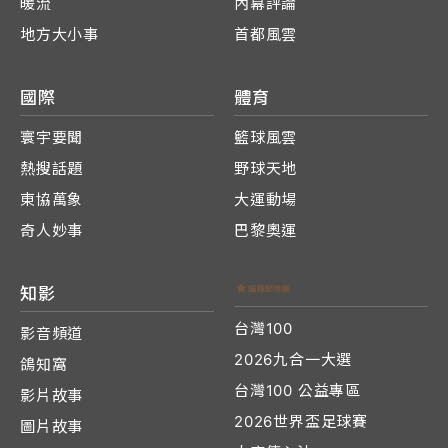
暖流
內幕評論
地方大小事
首都風雲
國際
體育
寰宇要聞
籃球風雲
熱搜話題
野球天地
東協萬象
大運動場
奇人妙事
巴黎奧運
知影
台灣100
影音頻道
2026九合一大選
鴿知窩
台灣100 公益專區
影片故事
2026世界盃足球賽
圖片故事