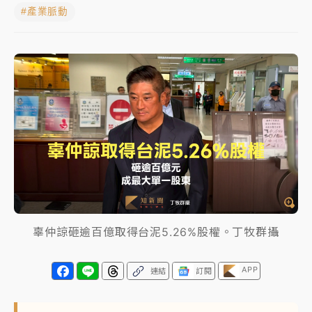
#產業脈動
中颱白海豚進逼！台北喜來登圍籬傾倒砸傷人 民權西
路鷹架倒塌壓2車
有片｜
白海豚暴風圈逼近！新北淡水赫見龍捲風 榕樹
連根拔起
中颱白海豚風雨來了！中部以北防豪雨 今晚、明天影
響最劇烈
白海豚逼近！北市水門只出不進 未移置車輛最高罰
4800＋拖吊費
辜仲諒砸逾百億取得台泥5.26%股權。丁牧群攝
APP
連結
訂閱