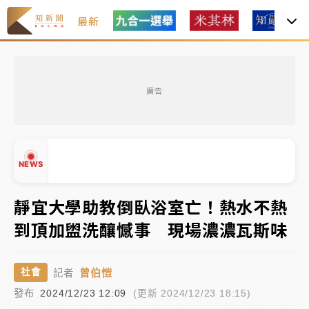
最新
女律師陳昱瑄詐慈濟10億！黃金158kg遭查扣畫面曝光
廣告
暑假過三周才推「E宿新北打卡趣」！抽獎程序複雜 觀
旅局回應了
中信慈善基金會想增加董事人數！辜仲諒向法院聲請遭
NEWS
駁 理由曝光
故宮《龍藏經》特展第2檔！今線上預約開賣一度塞車
靜宜大學助教倒臥浴室亡！熱水不熱
周六起展出延長至晚上7時
到頂加盥洗釀憾事 現場濃濃瓦斯味
台東農業處長涉圖利渡假村！東檢抗告成功 今重開羈
▲
押庭
▼
曾伯愷
社會
記者
父親節泡湯了！中颱白海豚雨彈轟3天 「紅到發紫」降
發布
2024/12/23 12:09
(更新 2024/12/23 18:15)
雨熱區曝