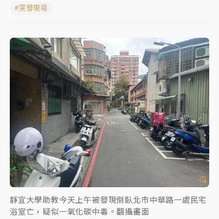
#突發現場
女律師陳昱瑄詐慈濟10億！黃金158kg遭查扣畫面曝光
暑假過三周才推「E宿新北打卡趣」！抽獎程序複雜 觀
旅局回應了
中信慈善基金會想增加董事人數！辜仲諒向法院聲請遭
駁 理由曝光
故宮《龍藏經》特展第2檔！今線上預約開賣一度塞車
周六起展出延長至晚上7時
台東農業處長涉圖利渡假村！東檢抗告成功 今重開羈
押庭
父親節泡湯了！中颱白海豚雨彈轟3天 「紅到發紫」降
雨熱區曝
靜宜大學助教今天上午被發現倒臥北市中華路一處民宅
浴室亡，疑似一氧化碳中毒。翻攝畫面