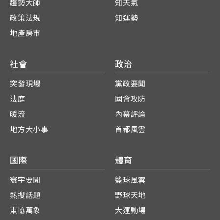
趨勢大師
知天氣
政策法規
知運勢
地產房市
社會
政治
突發現場
黨政要聞
法庭
國會攻防
暖流
內幕評論
地方大小事
首都風雲
國際
體育
寰宇要聞
籃球風雲
熱搜話題
野球天地
東協萬象
大運動場