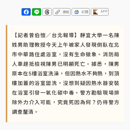
APP
連結
訂閱
【記者曾伯愷／台北報導】靜宜大學一名陳
姓男助理教授今天上午被家人發現倒臥在北
市中華路住處浴室，沒有生命徵象。消防局
人車趕抵檢視陳男已明顯死亡。據悉，陳男
原本在5樓浴室洗澡，但因熱水不夠熱，到頂
樓加蓋的浴室盥洗，沒想到疑因熱水器安裝
在浴室引發一氧化碳中毒。警方勘驗現場排
除外力介入可能，究竟死因為何？仍待警方
調查釐清。