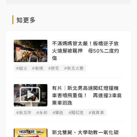
知更多
不滿媽媽管太嚴！板橋逆子放
火燒屋被羈押 母50%二度灼
傷
#縱火
#板橋
#民宅
#新北火警
有片｜新北男高速闖紅燈撞機
車害噴飛重傷！ 再連撞3車竟
棄車逃逸
#新北市
#永和
#肇逃
#闖紅燈
#租賃車
新北雙屍、大學助教一氧化碳