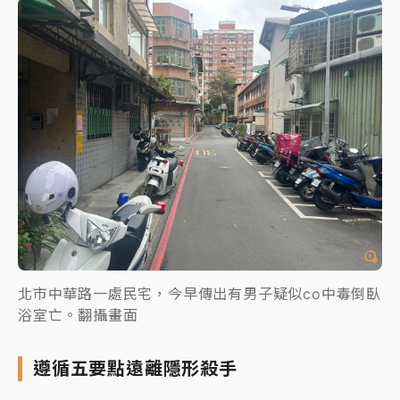
北市中華路一處民宅，今早傳出有男子疑似co中毒倒臥
浴室亡。翻攝畫面
遵循五要點遠離隱形殺手