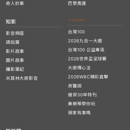
奇人妙事
巴黎奧運
知影
台灣100
影音頻道
2026九合一大選
鴿知窩
台灣100 公益專區
影片故事
2026世界盃足球賽
圖片故事
大廚傳心法
攝影筆記
2026WBC精彩直擊
米其林大廚影音
良醫說
健保30年特刊
美樂蒂帶你玩
頭家有事嗎