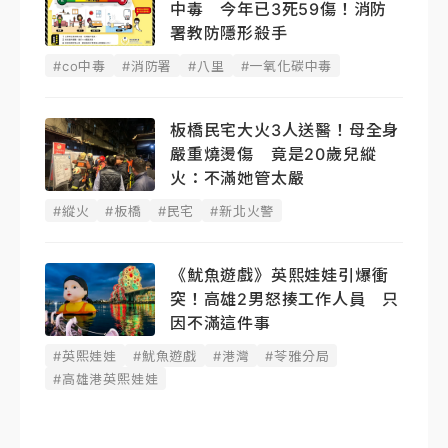
中毒 今年已3死59傷！消防
署教防隱形殺手
#co中毒
#消防署
#八里
#一氧化碳中毒
板橋民宅大火3人送醫！母全身
嚴重燒燙傷 竟是20歲兒縱
火：不滿她管太嚴
#縱火
#板橋
#民宅
#新北火警
《魷魚遊戲》英熙娃娃引爆衝
突！高雄2男怒揍工作人員 只
因不滿這件事
#英熙娃娃
#魷魚遊戲
#港灣
#苓雅分局
#高雄港英熙娃娃