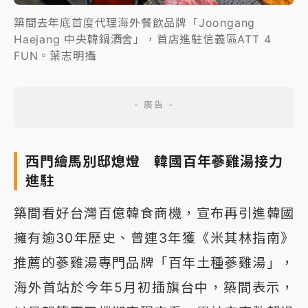
築間去年底首度代理海外餐飲品牌「Joongang
Haejang 中央韓鍋酒舍」，首店進駐信義區ATT 4
FUN。葉志明攝
西門繪馬別邸熄燈 韓國百年蔘雞湯接力
進駐
築間看好台灣百億韓食商機，宣布再引進韓國
擁有逾30年歷史、曾連3年獲《米其林指南》
推薦的蔘雞湯專門品牌「百年土種蔘雞湯」，
海外首站於今年5月初插旗台中，築間表示，