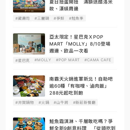
夏日扭蛋開扭 滿額送酷洛米
款、漢頓周邊
#藏壽司
#三麗鷗
#爭鮮
#鮭魚季
亞太限定！星巴克ＸPOP
MART「MOLLY」8/10登場
週邊、飲品一次看
#MOLLY
#POP MART
#CAMA CAFE
#星巴克
南霸天火鍋進軍新北！自助吧
逾60種「有咖哩、滷肉飯」
288元起吃到飽
#井賀鍋物
#火鍋
#山牛將
#新莊新餐廳
鮭魚霜淇淋、千層敢吃嗎？爭
鮮全新9創意料理 「從頭吃到