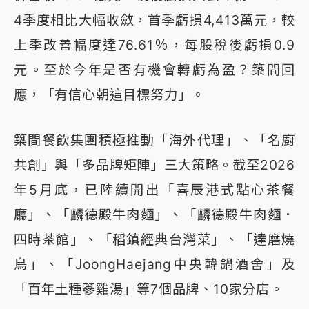
4季度相比大幅收斂，首季虧損4,413萬元，較
上季改善幅度達76.61％，每股稅後虧損0.9
元。至於今年是否有機會轉虧為盈？築間回
應，「有信心朝這目標努力」。
築間餐飲集團積極推動「海外代理」、「名廚
共創」與「多品牌矩陣」三大策略。截至2026
年5月底，已陸續開出「喜辰港式點心茶餐
廳」、「麟德殿牛肉麵」、「麟德殿牛肉麵．
四時茶館」、「稻鎮經典台灣菜」、「達磨燒
鳥」、「JoongHaejang中央韓鍋酒舍」及
「百年土種蔘雞湯」等7個品牌、10家分店。