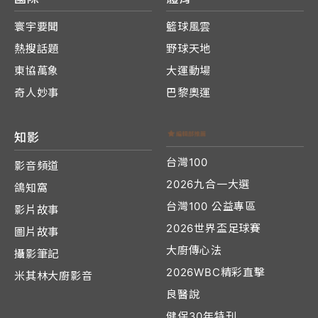
寰宇要聞
籃球風雲
熱搜話題
野球天地
東協萬象
大運動場
奇人妙事
巴黎奧運
知影
台灣100
影音頻道
2026九合一大選
鴿知窩
台灣100 公益專區
影片故事
2026世界盃足球賽
圖片故事
大廚傳心法
攝影筆記
2026WBC精彩直擊
米其林大廚影音
良醫說
健保30年特刊