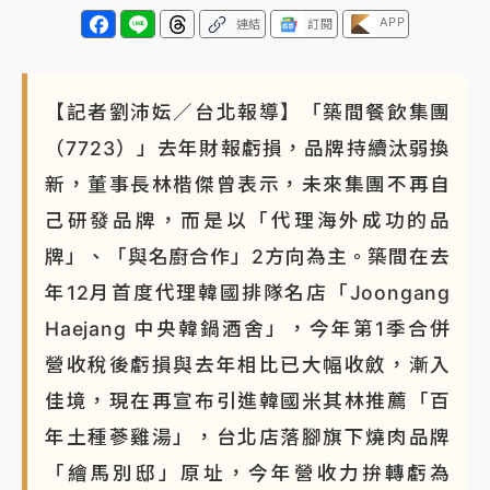
APP
連結
訂閱
【記者劉沛妘／台北報導】「築間餐飲集團
（7723）」去年財報虧損，品牌持續汰弱換
新，董事長林楷傑曾表示，未來集團不再自
己研發品牌，而是以「代理海外成功的品
牌」、「與名廚合作」2方向為主。築間在去
年12月首度代理韓國排隊名店「Joongang
Haejang 中央韓鍋酒舍」，今年第1季合併
營收稅後虧損與去年相比已大幅收斂，漸入
佳境，現在再宣布引進韓國米其林推薦「百
年土種蔘雞湯」，台北店落腳旗下燒肉品牌
「繪馬別邸」原址，今年營收力拚轉虧為