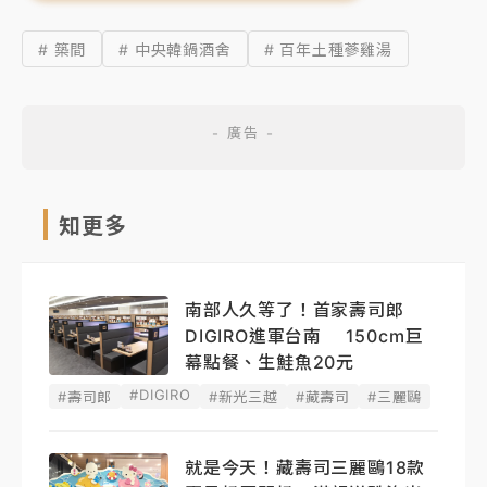
# 築間
# 中央韓鍋酒舍
# 百年土種蔘雞湯
知更多
南部人久等了！首家壽司郎
DIGIRO進軍台南 150cm巨
幕點餐、生鮭魚20元
#DIGIRO
#壽司郎
#新光三越
#藏壽司
#三麗鷗
就是今天！藏壽司三麗鷗18款