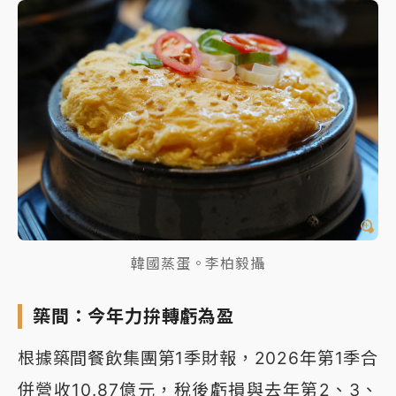
韓國蒸蛋。李柏毅攝
築間：今年力拚轉虧為盈
根據築間餐飲集團第1季財報，2026年第1季合
併營收10.87億元，稅後虧損與去年第2、3、