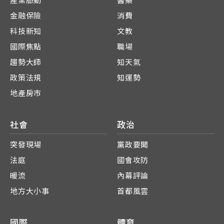
產業脈動
醫藥
金融保險
消費
科技新知
文教
國際焦點
職場
趨勢大師
知天氣
政策法規
知運勢
地產房市
社會
政治
突發現場
黨政要聞
法庭
國會攻防
暖流
內幕評論
地方大小事
首都風雲
國際
體育