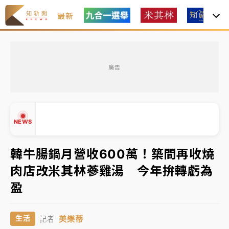
最新
金控第2季海外曝險破31兆創高 日本年增45%居冠
廣告
日職｜
林安可狀態正好卻因左膝疼痛下二軍 日媒感嘆
「好事多磨」
韓股最壞時期已過？大摩估去槓桿完成逾半 波動率降
NEWS
至2個月低
「白海豚」雨炸新北！通報109件災情 侯友宜揭這類災
韓牛腸鍋月營收600萬！築間再收燒
損最多
肉店改米其林蔘雞湯 今年拚轉虧為
白海豚挾豪雨狂炸新北！時雨量破百毫米 水塔、雨棚
▲
盈
砸落毀車
▼
金控第2季海外曝險破31兆創高 日本年增45%居冠
美樂蒂
生活
記者