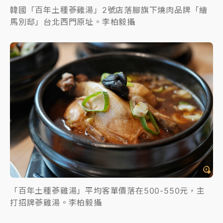
韓國「百年土種蔘雞湯」2號店落腳旗下燒肉品牌「繪
馬別邸」台北西門原址。李柏毅攝
「百年土種蔘雞湯」平均客單價落在500-550元，主
打招牌蔘雞湯。李柏毅攝