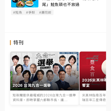
尾」鮭魚頭也不放過
#鮭魚
#爭鮮
#壽司郎
特刊
2026米其林專
2026 台灣九合一選舉
饗宴
知新聞提供最權威的2026台灣九合一選舉
米其林指南百年之
資料庫。即時掌握六都縣市長、議...
瑞百年三星傳奇、台