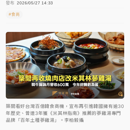
發布
2026/05/27 14:33
日職｜
林安可狀態正好卻因左膝疼痛下二軍 日媒感嘆
#食尚
「好事多磨」
韓股最壞時期已過？大摩估去槓桿完成逾半 波動率降
至2個月低
「白海豚」雨炸新北！通報109件災情 侯友宜揭這類災
損最多
白海豚挾豪雨狂炸新北！時雨量破百毫米 水塔、雨棚
砸落毀車
築間看好台灣百億韓食商機，宣布再引進韓國擁有逾30
年歷史、曾連3年獲《米其林指南》推薦的蔘雞湯專門
品牌「百年土種蔘雞湯」。李柏毅攝