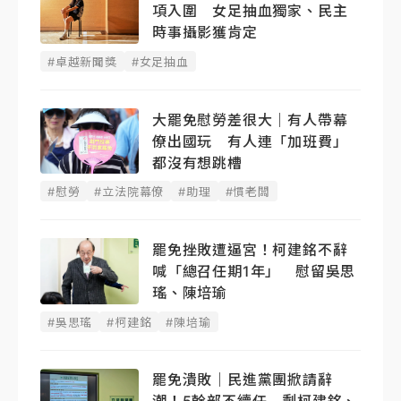
項入圍 女足抽血獨家、民主
時事攝影獲肯定
#卓越新聞獎
#女足抽血
大罷免慰勞差很大｜有人帶幕
僚出國玩 有人連「加班費」
都沒有想跳槽
#慰勞
#立法院幕僚
#助理
#慣老闆
罷免挫敗遭逼宮！柯建銘不辭
喊「總召任期1年」 慰留吳思
瑤、陳培瑜
#吳思瑤
#柯建銘
#陳培瑜
罷免潰敗｜民進黨團掀請辭