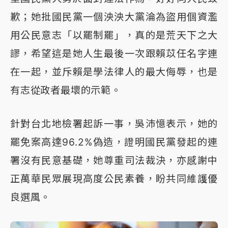
歉；她批國民黨一個泱泱大黨淪為盜用個資濫
用公民意志「以罷制罷」，真的是荒天下之大
謬，希望這是她人生最後一次跟賴苡任名字連
在一起，並斥賴是學法律人的最大侮辱，也是
有志從政者最壞的示範。
針對台北地檢署起訴一事，吳沛憶表示，她的
罷免案高達96.2%偽造，證明國民黨發起的連
署沒有民意基礎，她尊重司法裁決，亦感謝中
正萬華民眾展現高度公民素養，盼共同維護優
良選風。