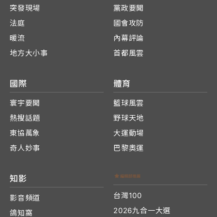
突發現場
黨政要聞
法庭
國會攻防
暖流
內幕評論
地方大小事
首都風雲
國際
體育
寰宇要聞
籃球風雲
熱搜話題
野球天地
東協萬象
大運動場
奇人妙事
巴黎奧運
知影
台灣100
影音頻道
2026九合一大選
鴿知窩