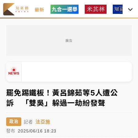
最新
女律師陳昱瑄詐慈濟10億！黃金158kg遭查扣畫面曝光
廣告
暑假過三周才推「E宿新北打卡趣」！抽獎程序複雜 觀
旅局回應了
中信慈善基金會想增加董事人數！辜仲諒向法院聲請遭
NEWS
駁 理由曝光
故宮《龍藏經》特展第2檔！今線上預約開賣一度塞車
罷免踢鐵板！黃呂錦茹等5人遭公
周六起展出延長至晚上7時
訴 「雙吳」躲過一劫紛發聲
台東農業處長涉圖利渡假村！東檢抗告成功 今重開羈
▲
押庭
▼
法亞施
政治
記者
父親節泡湯了！中颱白海豚雨彈轟3天 「紅到發紫」降
發布
2025/06/16 18:23
雨熱區曝