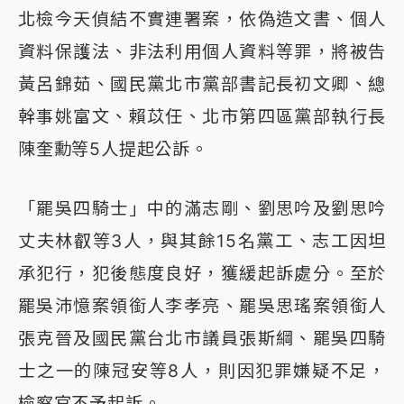
北檢今天偵結不實連署案，依偽造文書、個人
資料保護法、非法利用個人資料等罪，將被告
黃呂錦茹、國民黨北市黨部書記長初文卿、總
幹事姚富文、賴苡任、北市第四區黨部執行長
陳奎勳等5人提起公訴。
「罷吳四騎士」中的滿志剛、劉思吟及劉思吟
丈夫林叡等3人，與其餘15名黨工、志工因坦
承犯行，犯後態度良好，獲緩起訴處分。至於
罷吳沛憶案領銜人李孝亮、罷吳思瑤案領銜人
張克晉及國民黨台北市議員張斯綱、罷吳四騎
士之一的陳冠安等8人，則因犯罪嫌疑不足，
檢察官不予起訴。