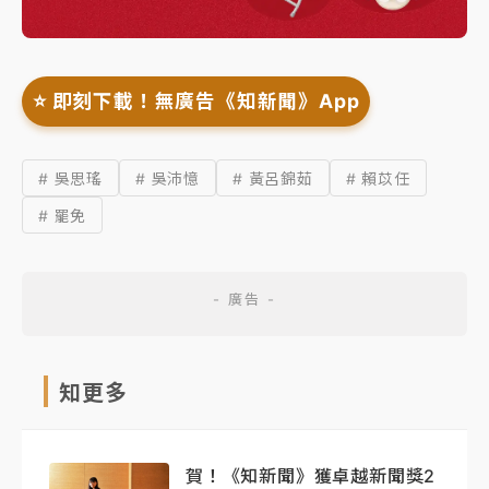
⭐️ 即刻下載！無廣告《知新聞》App
# 吳思瑤
# 吳沛憶
# 黃呂錦茹
# 賴苡任
# 罷免
知更多
賀！《知新聞》獲卓越新聞獎2