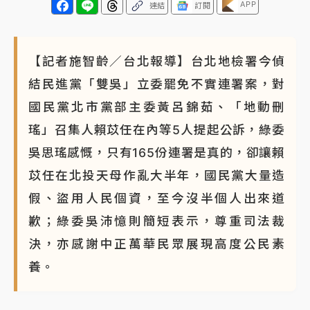
APP
連結
訂閱
【記者施智齡／台北報導】台北地檢署今偵
結民進黨「雙吳」立委罷免不實連署案，對
國民黨北市黨部主委黃呂錦茹、「地動刪
瑤」召集人賴苡任在內等5人提起公訴，綠委
吳思瑤感慨，只有165份連署是真的，卻讓賴
苡任在北投天母作亂大半年，國民黨大量造
假、盜用人民個資，至今沒半個人出來道
歉；綠委吳沛憶則簡短表示，尊重司法裁
決，亦感謝中正萬華民眾展現高度公民素
養。