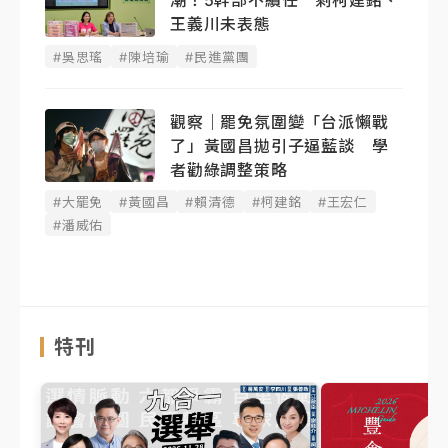
潮！5幹部不續任 剩柯建銘、
王義川未表態
#吳思瑤
#陳培瑜
#民進黨團
觀察｜罷免氛圍變「台派懶戰
了」黃國昌拋引子逼藍談 學
者勸綠調整策略
#大罷免
#黃國昌
#賴清德
#柯建銘
#王宏仁
#潘威佑
特刊