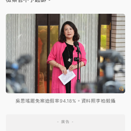
吳思瑤罷免案造假率94.18%。資料照李柏毅攝