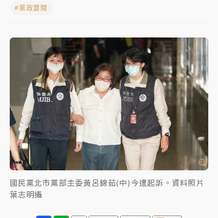
#黨政要聞
女律師陳昱瑄詐慈濟10億！黃金158kg遭查扣畫面曝光
暑假過三周才推「E宿新北打卡趣」！抽獎程序複雜 觀
旅局回應了
中信慈善基金會想增加董事人數！辜仲諒向法院聲請遭
駁 理由曝光
故宮《龍藏經》特展第2檔！今線上預約開賣一度塞車
周六起展出延長至晚上7時
台東農業處長涉圖利渡假村！東檢抗告成功 今重開羈
押庭
父親節泡湯了！中颱白海豚雨彈轟3天 「紅到發紫」降
雨熱區曝
國民黨北市黨部主委黃呂錦茹(中)今遭起訴。資料照片
葉志明攝