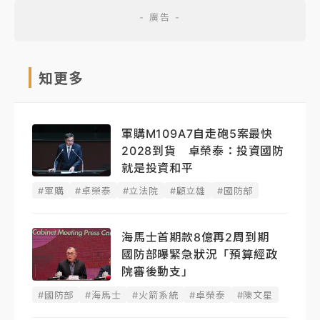
知更多
軍購M109A7自走砲5案最快
2028到貨 卓榮泰：投資國防
就是投資和平
#軍購
#卓榮泰
#立法院
#顧立雄
#國防部
海馬士首期款8億再2周到期
國防部曝緊急狀況「預算經政
院審後動支」
#國防部
#海馬士
#火箭系統
#卓榮泰
#陳文星