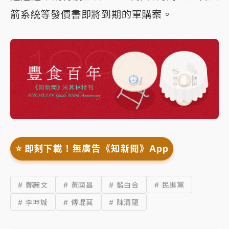
箭系統等發價書即將到期的軍購案。
⭐️ 即刻下載！無廣告《知新聞》App
# 鄭麗文
# 黃國昌
# 藍白合
# 民進黨
# 李坤城
# 傅崐萁
# 陳清龍