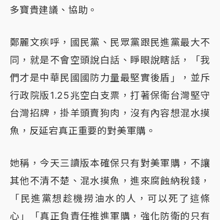
多寶貴建議、協助。
鄭麗文疾呼，國民黨、民眾黨跟民進黨最大不
同，就是不會空頭說白話、睜眼說瞎話，「我
們才是中華民國國防力量最堅實後盾」，並斥
行政院版1.25兆空白支票，打著保衛台灣堅守
台灣招牌，掛羊頭賣狗肉，沒有內容想混水摸
魚，反延宕真正重要的對美軍購。
她稱，今天三讀版本確保只有對美軍購，不讓
其他不清不楚、混水摸魚，進來腐蝕納稅錢，
「民進黨想趁機撈油水的人，可以死了這條
心」「真正負責任推進軍購，強化防衛的只有