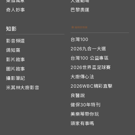
東協萬象
大運動場
奇人妙事
巴黎奧運
知影
台灣100
影音頻道
2026九合一大選
鴿知窩
台灣100 公益專區
影片故事
2026世界盃足球賽
圖片故事
大廚傳心法
攝影筆記
2026WBC精彩直擊
米其林大廚影音
良醫說
健保30年特刊
美樂蒂帶你玩
頭家有事嗎