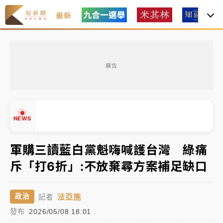
最新
油價持續凍漲！ 中油宣布下周一汽柴油價格維持不變
廣告
中颱白海豚進逼！台北喜來登圍籬傾倒砸傷人 民權西
路鷹架倒塌壓2車
有片｜
白海豚暴風圈逼近！新北淡水赫見龍捲風 榕樹
NEWS
連根拔起
中颱白海豚風雨來了！中部以北防豪雨 今晚、明天影
軍購三讀藍白黨魁嗨喊護台灣 綠痛
響最劇烈
斥「打6折」:不放棄尋方案補足缺口
白海豚逼近！北市水門只出不進 未移置車輛最高罰
▲
4800＋拖吊費
▼
法亞施
政治
記者
油價持續凍漲！ 中油宣布下周一汽柴油價格維持不變
發布
2026/05/08 18:01