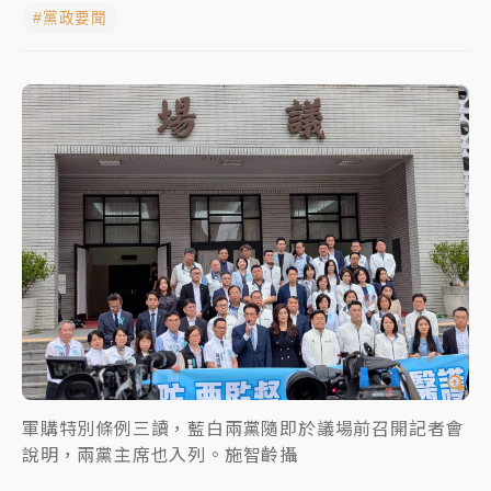
#黨政要聞
中颱白海豚進逼！台北喜來登圍籬傾倒砸傷人 民權西
路鷹架倒塌壓2車
有片｜
白海豚暴風圈逼近！新北淡水赫見龍捲風 榕樹
連根拔起
中颱白海豚風雨來了！中部以北防豪雨 今晚、明天影
響最劇烈
白海豚逼近！北市水門只出不進 未移置車輛最高罰
4800＋拖吊費
軍購特別條例三讀，藍白兩黨隨即於議場前召開記者會
說明，兩黨主席也入列。施智齡攝