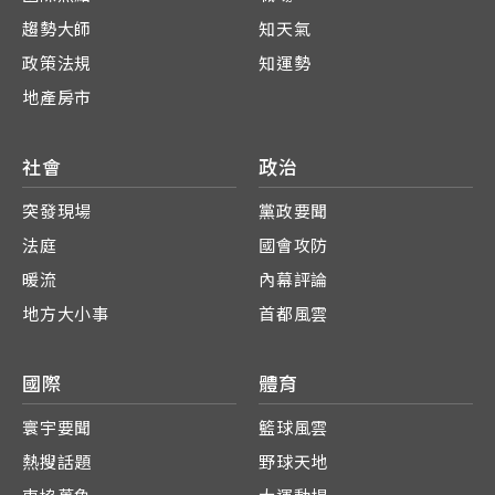
趨勢大師
知天氣
政策法規
知運勢
地產房市
社會
政治
突發現場
黨政要聞
法庭
國會攻防
暖流
內幕評論
地方大小事
首都風雲
國際
體育
寰宇要聞
籃球風雲
熱搜話題
野球天地