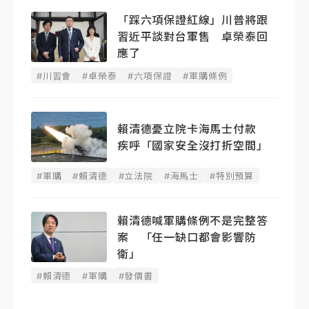
「踩六項保證紅線」川普將跟
習近平談對台軍售 卓榮泰回
應了
#川習會
#卓榮泰
#六項保證
#軍購條例
賴清德憂立院卡海馬士付款
疾呼「國家安全沒打折空間」
#軍購
#賴清德
#立法院
#海馬士
#特別預算
賴清德喊軍購條例不是完整答
案 「任一缺口都會影響防
衛」
#賴清德
#軍購
#發價書