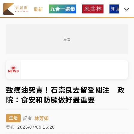
最新
金控第2季海外曝險破31兆創高 日本年增45%居冠
廣告
日職｜
林安可狀態正好卻因左膝疼痛下二軍 日媒感嘆
「好事多磨」
韓股最壞時期已過？大摩估去槓桿完成逾半 波動率降
NEWS
至2個月低
「白海豚」雨炸新北！通報109件災情 侯友宜揭這類災
致癌油究責！石崇良去留受關注 政
損最多
院：食安和防颱做好最重要
白海豚挾豪雨狂炸新北！時雨量破百毫米 水塔、雨棚
▲
砸落毀車
▼
林芳如
生活
記者
金控第2季海外曝險破31兆創高 日本年增45%居冠
發布
2026/07/09 15:20