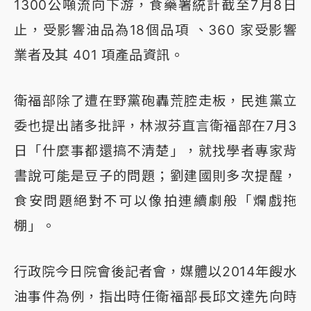
1300公噸流向下游，食藥署統計截至7月8日
止，受影響油品為18個品項 、360 家受影響
業者及其 401 項產品資訊。
衛福部除了遭在野黨砲轟荒腔走板，民進黨立
委也提出諸多批評，林淑芬直言衛福部在7月3
日「什麼事都還搞不清楚」，就找學者專家背
書說可能是豆子的問題；劉建國則多次提醒，
食安問題絕對不可以像拍連續劇般「爛戲拖
棚」。
行政院今日院會後記者會，媒體以2014年餿水
油事件為例，指出時任衛福部長邱文達先向時