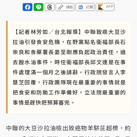
APP
連結
訂閱
【記者林芳如／台北報導】中聯致癌大豆沙
拉油引發食安危機，在野黨點名衛福部長石
崇良和食藥署長姜至剛應負起政治責任，過
去餿水油事件，時任衛福部長邱文達是在事
件處理滿一個月之後請辭。行政院發言人李
慧芝回覆，行政團隊現在最重要的事情就是
把食安和防颱工作準備好，立法院最重要的
事情是趕快把預算審完。
中聯的大豆沙拉油檢出致癌物苯駢芘超標，約