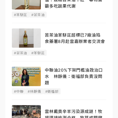
籲多吃蔬果代謝
#苯駢芘
#苦茶油
苦茶油苯駢芘超標已7廠淪陷
食藥署8月赴雲嘉辦業者交流會
#苦茶油
#苯駢芘
中聯油20%下架門檻淪政治口
水 林靜儀：衛福部負責沒問
題
#中聯
#林靜儀
#衛福部
雲林戴奧辛羊污染源成謎！牧
場環境檢測合格 牧草成關鍵