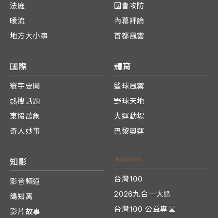
法庭
國會攻防
暖流
內幕評論
地方大小事
首都風雲
國際
體育
寰宇要聞
籃球風雲
熱搜話題
野球天地
東協萬象
大運動場
奇人妙事
巴黎奧運
知影
台灣100
影音頻道
2026九合一大選
鴿知窩
台灣100 公益專區
影片故事