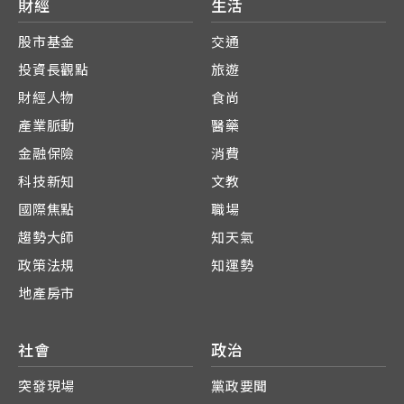
財經
生活
股市基金
交通
投資長觀點
旅遊
財經人物
食尚
產業脈動
醫藥
金融保險
消費
科技新知
文教
國際焦點
職場
趨勢大師
知天氣
政策法規
知運勢
地產房市
社會
政治
突發現場
黨政要聞