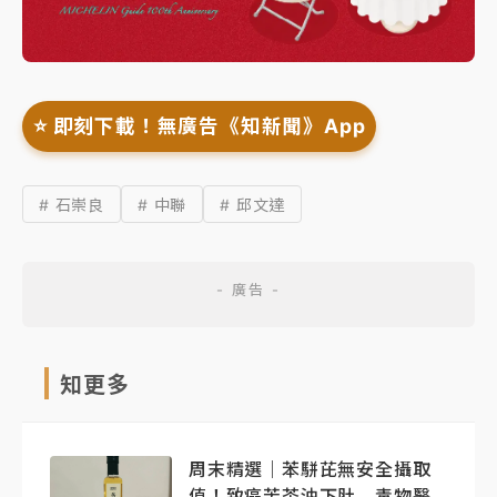
⭐️ 即刻下載！無廣告《知新聞》App
# 石崇良
# 中聯
# 邱文達
知更多
周末精選｜苯駢芘無安全攝取
值！致癌苦茶油下肚 毒物醫