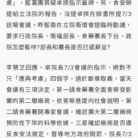
慮」，藍黨團質疑卓揆指示蓋牌，另，食安辦
提給立法院的報告，沒提卓揆在臉書所提7/3
這場會議。昨藍委在立院衛環會提臨時動議，
要求行政院長、衛福部長、食藥署長下台，政
院怎麼看待?部長和署長是否已遞辭呈?
李慧芝回應，卓院長7/3會議的指示，絕對不
只「應再考慮」四個字，過於斷章取義，當天
會議有三項決定，第一請食藥署全面查察受影
響的第二層廠商，依查察進度向社會說明，第
二請食藥署開專家會議，確認擴大第二層廠商
預防性下架的科學依據，三是確認廠商是否違
反食安法規定，督導地方政府開罰，院長7/3