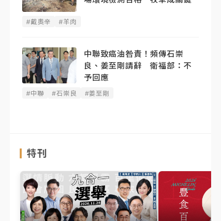
#戴奧辛
#羊肉
中聯致癌油咎責！頻傳石崇
良、姜至剛請辭 衛福部：不
予回應
#中聯
#石崇良
#姜至剛
特刊