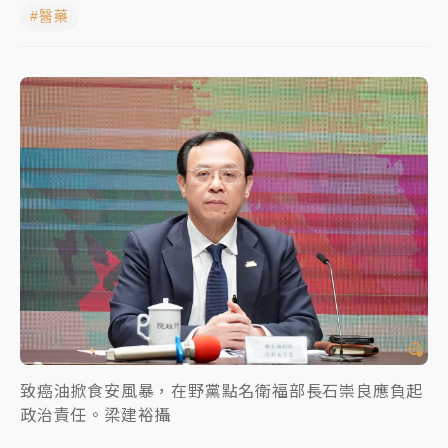
#醫藥
日職｜
林安可狀態正好卻因左膝疼痛下二軍 日媒感嘆
「好事多磨」
韓股最壞時期已過？大摩估去槓桿完成逾半 波動率降
至2個月低
「白海豚」雨炸新北！通報109件災情 侯友宜揭這類災
損最多
白海豚挾豪雨狂炸新北！時雨量破百毫米 水塔、雨棚
砸落毀車
致癌油掀食安風暴，在野黨點名衛福部長石崇良應負起
政治責任。梁建裕攝