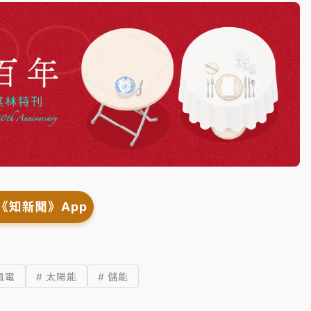
《知新聞》App
風電
# 太陽能
# 儲能