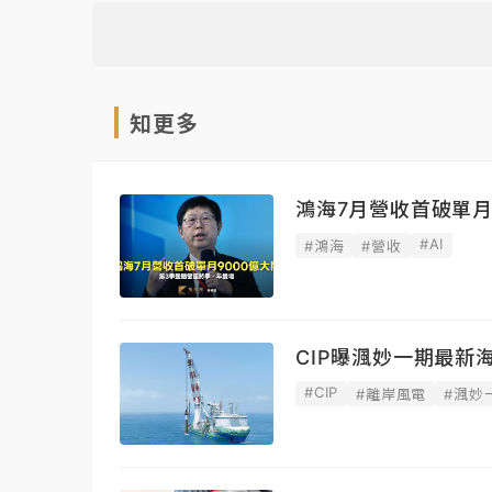
知更多
鴻海7月營收首破單月
#AI
#鴻海
#營收
CIP曝渢妙一期最新
#CIP
#離岸風電
#渢妙