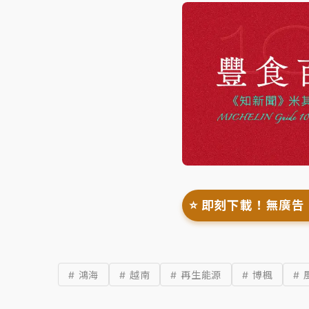
⭐️ 即刻下載！無廣告
# 鴻海
# 越南
# 再生能源
# 博楓
# 