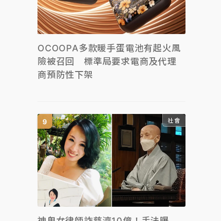
OCOOPA多款暖手蛋電池有起火風
險被召回 標準局要求電商及代理
商預防性下架
社會
神鬼女律師詐慈濟10億！手法曝