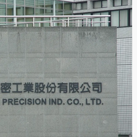
一度塞車 周六起展出延長至晚上7時
今重開羈押庭
到發紫」降雨熱區曝