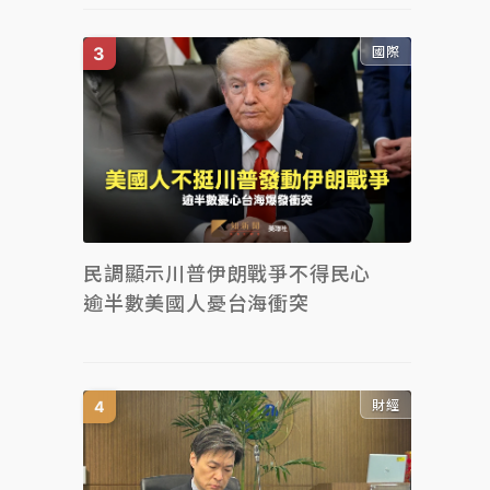
國際
民調顯示川普伊朗戰爭不得民心
逾半數美國人憂台海衝突
財經