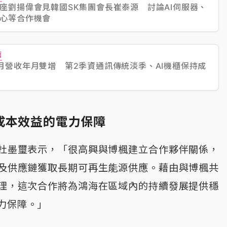
座劉揚偉會見韓國SK集團會長崔泰源 討論AI伺服器、
心等合作機會
薦
月營收年月雙增 第2季資通訊傳統淡季、AI機櫃保持成
成本效益的電力保障
杜墨璽表示，「很高興與博楓建立合作夥伴關係，
及供應鏈獲取長期可再生能源供應。藉由與博楓共
理，這次合作將為鴻海在區域內的持續發展提供穩
力保障。」