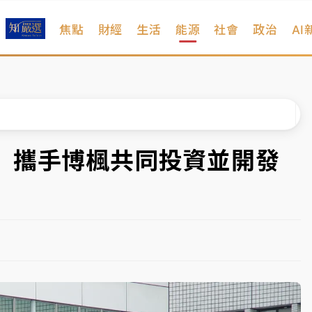
焦點
財經
生活
能源
社會
政治
AI
扣畫面曝光
序複雜 觀旅局回應了
院聲請遭駁 理由曝光
一度塞車 周六起展出延長至晚上7時
 攜手博楓共同投資並開發
今重開羈押庭
到發紫」降雨熱區曝
扣畫面曝光
序複雜 觀旅局回應了
院聲請遭駁 理由曝光