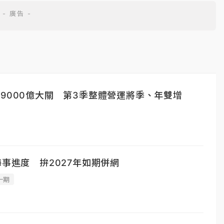
9000億大關 第3季整體營運將季、年雙增
海事進度 拚2027年如期併網
一期