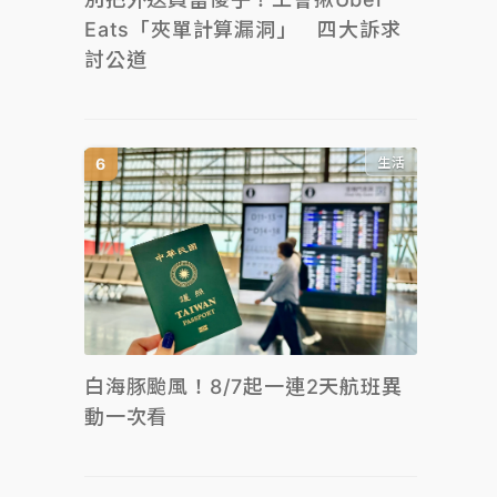
Eats「夾單計算漏洞」 四大訴求
討公道
生活
白海豚颱風！8/7起一連2天航班異
動一次看