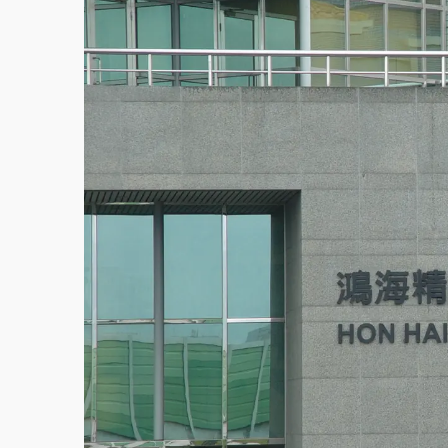
故宮《龍藏經》特展第2檔！今線上預約開賣
台東農業處長涉圖利渡假村！東檢抗告成功 
父親節泡湯了！中颱白海豚雨彈轟3天 「紅