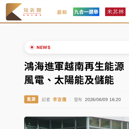
最新
女律師陳昱瑄詐慈濟10億！黃金158kg遭查
暑假過三周才推「E宿新北打卡趣」！抽獎程
中信慈善基金會想增加董事人數！辜仲諒向法
NEWS
故宮《龍藏經》特展第2檔！今線上預約開賣
鴻海進軍越南再生能源
▲
台東農業處長涉圖利渡假村！東檢抗告成功 
▼
風電、太陽能及儲能
父親節泡湯了！中颱白海豚雨彈轟3天 「紅
李宜儒
2026/06/09 16:20
能源
記者
|
發布
女律師陳昱瑄詐慈濟10億！黃金158kg遭查
暑假過三周才推「E宿新北打卡趣」！抽獎程
中信慈善基金會想增加董事人數！辜仲諒向法