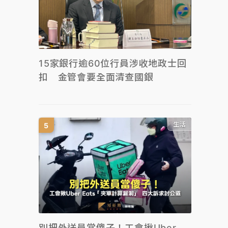
15家銀行逾60位行員涉收地政士回
扣 金管會要全面清查國銀
生活
別把外送員當傻子！工會揪Uber