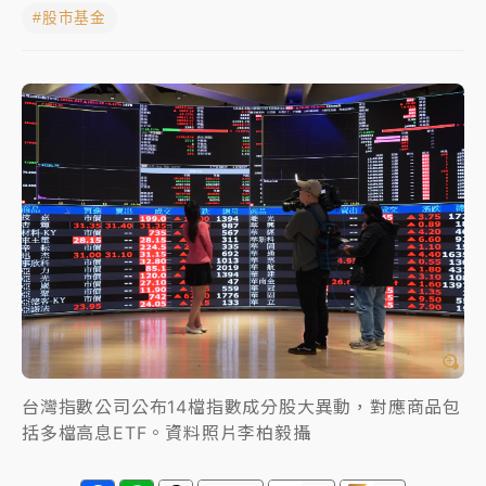
#股市基金
女律師陳昱瑄詐慈濟10億！黃金158kg遭查扣畫面曝光
暑假過三周才推「E宿新北打卡趣」！抽獎程序複雜 觀
旅局回應了
中信慈善基金會想增加董事人數！辜仲諒向法院聲請遭
駁 理由曝光
故宮《龍藏經》特展第2檔！今線上預約開賣一度塞車
周六起展出延長至晚上7時
台東農業處長涉圖利渡假村！東檢抗告成功 今重開羈
押庭
父親節泡湯了！中颱白海豚雨彈轟3天 「紅到發紫」降
雨熱區曝
台灣指數公司公布14檔指數成分股大異動，對應商品包
括多檔高息ETF。資料照片李柏毅攝