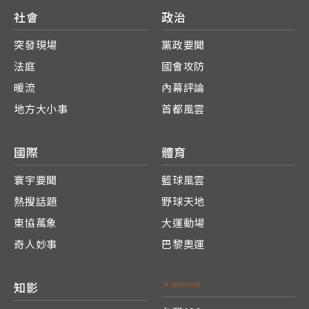
社會
政治
突發現場
黨政要聞
法庭
國會攻防
暖流
內幕評論
地方大小事
首都風雲
國際
體育
寰宇要聞
籃球風雲
熱搜話題
野球天地
東協萬象
大運動場
奇人妙事
巴黎奧運
知影