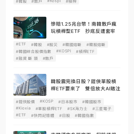
#Kospi
#韓股
#散戶
#槓桿
慘賠1.25兆台幣！南韓散戶瘋
玩槓桿型ETF 抄底反遭套牢
#ETF
#韓股
#股災
#韓國熔斷
#韓股熔斷
#KOSPI
#韓國綜合股價指數
#槓桿ETF
#融資 斷 頭
#散戶
韓股震完換日股？鎧俠單股槓
桿ETF要來了 雙倍放大AI賭注
#KOSP
#鎧俠股價
#日本股市
#韓國股市
#Kioxia
#單股槓桿ETF
#SK海力士
#三星電子
#ETF
#快閃記憶體
#日股
#韓國指數