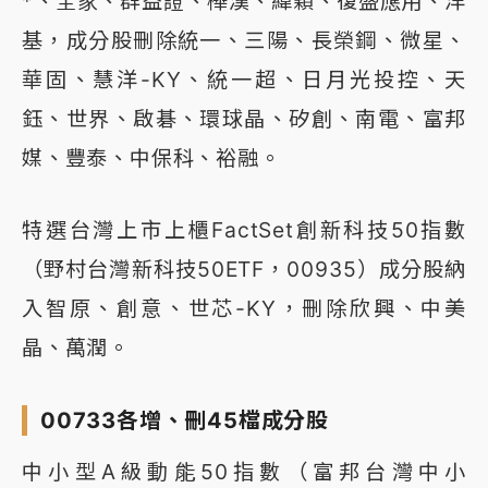
*、全家、群益證、樺漢、緯穎、復盛應用、洋
基，成分股刪除統一、三陽、長榮鋼、微星、
華固、慧洋-KY、統一超、日月光投控、天
鈺、世界、啟碁、環球晶、矽創、南電、富邦
媒、豐泰、中保科、裕融。
特選台灣上市上櫃FactSet創新科技50指數
（野村台灣新科技50ETF，00935）成分股納
入智原、創意、世芯-KY，刪除欣興、中美
晶、萬潤。
00733各增、刪45檔成分股
中小型A級動能50指數（富邦台灣中小