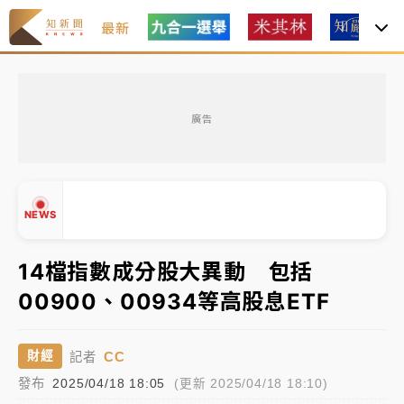
最新
女律師陳昱瑄詐慈濟10億！黃金158kg遭查扣畫面曝光
廣告
暑假過三周才推「E宿新北打卡趣」！抽獎程序複雜 觀
旅局回應了
中信慈善基金會想增加董事人數！辜仲諒向法院聲請遭
NEWS
駁 理由曝光
故宮《龍藏經》特展第2檔！今線上預約開賣一度塞車
14檔指數成分股大異動 包括
周六起展出延長至晚上7時
00900、00934等高股息ETF
台東農業處長涉圖利渡假村！東檢抗告成功 今重開羈
▲
押庭
▼
CC
財經
記者
父親節泡湯了！中颱白海豚雨彈轟3天 「紅到發紫」降
發布
2025/04/18 18:05
(更新 2025/04/18 18:10)
雨熱區曝