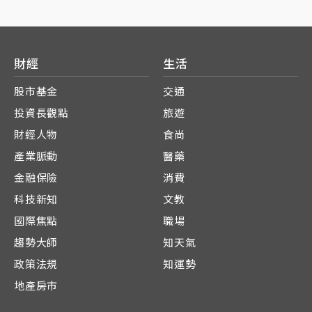
財經
生活
股市基金
交通
投資長觀點
旅遊
財經人物
食尚
產業脈動
醫藥
金融保險
消費
科技新知
文教
國際焦點
職場
趨勢大師
知天氣
政策法規
知運勢
地產房市