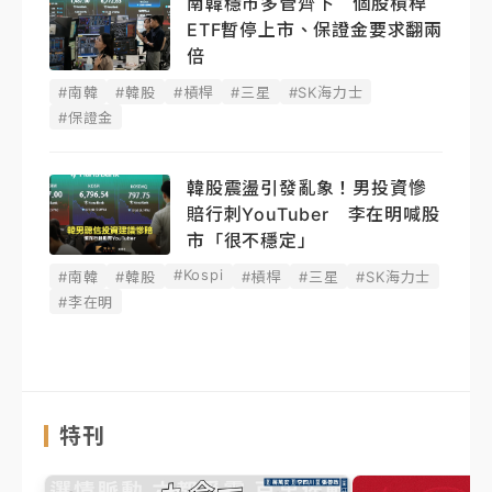
南韓穩市多管齊下 個股槓桿
ETF暫停上市、保證金要求翻兩
倍
#南韓
#韓股
#槓桿
#三星
#SK海力士
#保證金
韓股震盪引發亂象！男投資慘
賠行刺YouTuber 李在明喊股
市「很不穩定」
#Kospi
#南韓
#韓股
#槓桿
#三星
#SK海力士
#李在明
特刊