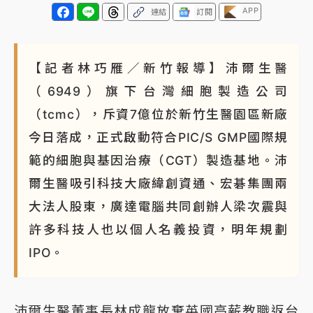
APP
連結
訂閱
蔣萬安的建中同學！47歲法律學霸戰桃園 公開上任首
要3件事
【記者林巧雁／新竹報導】沛爾生醫
（6949）旗下台灣細胞製造公司
（tcmc），斥資7億位於新竹生醫園區新廠
今日落成，正式啟動符合PIC/S GMP國際規
範的細胞與基因治療（CGT）製造基地。沛
爾生醫吸引科技大廠緯創資通、宏碁集團兩
大法人股東，廣達電腦共同創辦人梁次震與
許多科技人也以個人名義投資，明年規劃
IPO。
沛爾生醫董事長林成龍放棄英國高薪教職返台