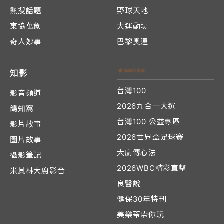
熱搜話題
野球天地
東協萬象
大運動場
奇人妙事
巴黎奧運
知影
台灣100
影音頻道
2026九合一大選
鴿知窩
台灣100 公益專區
影片故事
2026世界盃足球賽
圖片故事
大廚傳心法
攝影筆記
2026WBC精彩直擊
米其林大廚影音
良醫說
健保30年特刊
美樂蒂帶你玩