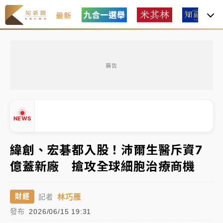
最新
父親節玩樂園！六福村今明2天「爸爸免費」 遠雄海洋
買1送1
廣告
白海豚逼近！新北高灘地停車場下午4時強制拖吊 中午
開放水門周邊紅黃線停車
中颱白海豚環流掠北海！今明防劇烈降雨 東部高溫飆
NEWS
38度
周末精選｜
慈濟遭詐10億完整始末曝！律師掮客大玩兩
緯創、宏碁都入股！沛爾生醫斥資7
面手法 郭台銘、蔡英文成關鍵
億蓋新廠 搶攻全球細胞治療商機
本周爆款短影音｜
柯文哲帶電子手鐶拄拐杖現身／周玉
▲
蔻蔡玉真開撕爆料
▼
林巧雁
財經
記者
周末精選｜
跨境網購族注意！EZ Way若改由政府委
發布
2026/06/15 19:31
任 預算難關如何解？