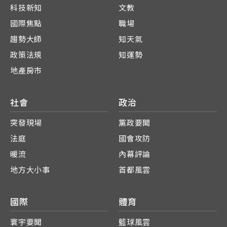
科技新知
文教
國際焦點
職場
趨勢大師
知天氣
政策法規
知運勢
地產房市
社會
政治
突發現場
黨政要聞
法庭
國會攻防
暖流
內幕評論
地方大小事
首都風雲
國際
體育
寰宇要聞
籃球風雲