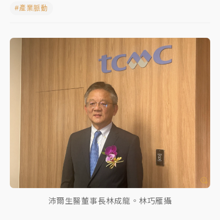
#產業脈動
蔣萬安的建中同學！47歲法律學霸戰桃園 公開上任首
要3件事
父親節玩樂園！六福村今明2天「爸爸免費」 遠雄海洋
買1送1
白海豚逼近！新北高灘地停車場下午4時強制拖吊 中午
開放水門周邊紅黃線停車
中颱白海豚環流掠北海！今明防劇烈降雨 東部高溫飆
38度
周末精選｜
慈濟遭詐10億完整始末曝！律師掮客大玩兩
面手法 郭台銘、蔡英文成關鍵
本周爆款短影音｜
柯文哲帶電子手鐶拄拐杖現身／周玉
蔻蔡玉真開撕爆料
沛爾生醫董事長林成龍。林巧雁攝
周末精選｜
跨境網購族注意！EZ Way若改由政府委
任 預算難關如何解？