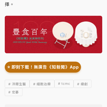
擇。
⭐️ 即刻下載！無廣告《知新聞》App
# tcmc
# 沛爾生醫
# 細胞治療
# 緯創
# 宏碁