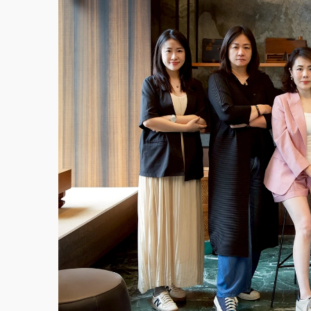
父親節泡湯了！中颱白海豚雨彈轟3天 「紅