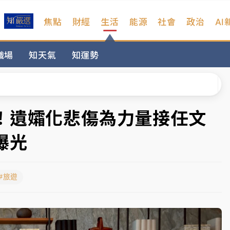
焦點
財經
生活
能源
社會
政治
AI
、低軌衛星及載板皆走弱
職場
知天氣
知運勢
院聲請遭駁 理由曝光
一度塞車 周六起展出延長至晚上7時
今重開羈押庭
！遺孀化悲傷為力量接任文
到發紫」降雨熱區曝
曝光
、低軌衛星及載板皆走弱
#旅遊
院聲請遭駁 理由曝光
一度塞車 周六起展出延長至晚上7時
今重開羈押庭