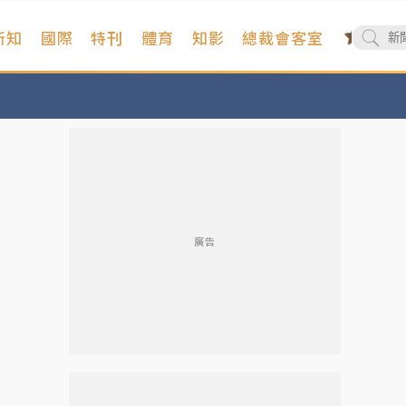
新知
國際
特刊
體育
知影
總裁會客室
廣告