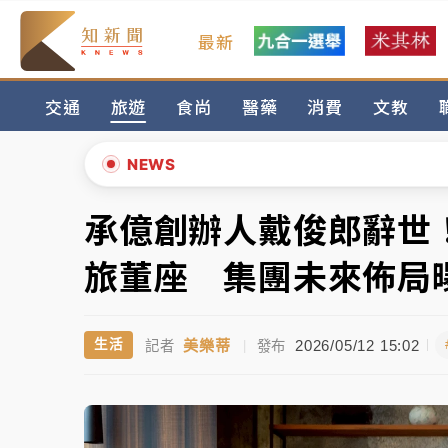
最新
台積電殺35元、台股跌近300點 被動元件
交通
旅遊
食尚
醫藥
消費
文教
中信慈善基金會想增加董事人數！辜仲諒向法
故宮《龍藏經》特展第2檔！今線上預約開賣
NEWS
台東農業處長涉圖利渡假村！東檢抗告成功 
承億創辦人戴俊郎辭世
▲
父親節泡湯了！中颱白海豚雨彈轟3天 「紅
▼
旅董座 集團未來佈局
台積電殺35元、台股跌近300點 被動元件
美樂蒂
2026/05/12 15:02
生活
記者
|
發布
中信慈善基金會想增加董事人數！辜仲諒向法
故宮《龍藏經》特展第2檔！今線上預約開賣
台東農業處長涉圖利渡假村！東檢抗告成功 