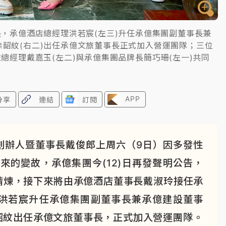
長，承億酒店總經理洪若宸(左三)升任承億集團副董事長兼
韶紋(右二)出任承億文旅董事長正式加入營運團隊；三位
總經理戴嘉玉(左二)與承億集團品牌長簡巧珊(左一)共同
APP
分享
連結
訂閱
創辦人暨董事長戴俊郎上周六（9日）因多發性
來的變故，承億集團今(12)日再發聲明公告，
精煉，接下來將由承億酒店董事長戴淑玲接任承
洪若宸升任承億集團副董事長兼承億建設董事
韶紋出任承億文旅董事長，正式加入營運團隊。