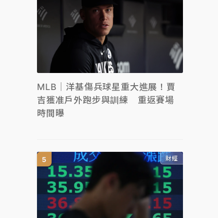
MLB｜洋基傷兵球星重大進展！賈
吉獲准戶外跑步與訓練 重返賽場
時間曝
財經