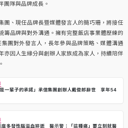
伴團隊與品牌成長。
集團、現任品牌長暨媒體發言人的簡巧珊，將接任
統籌品牌與對外溝通。擁有完整飯店事業體歷練的
兼任集團對外發言人，長年參與品牌策略、媒體溝通
年亦因人生緣分與創辦人家族成為家人，持續陪伴
。
薦
是一輩子的承諾」承億集團創辦人戴俊郎辭世 享年54
薦
董座多發性腦溢血猝逝 醫示警：「這種痛」要立刻就醫