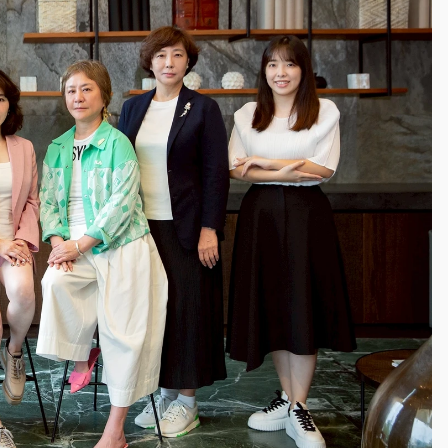
到發紫」降雨熱區曝