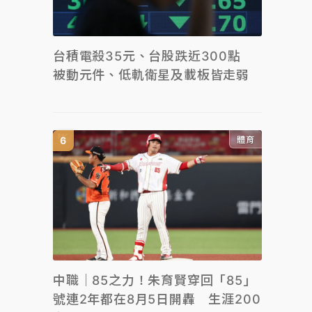
台積電殺35元、台股跌近300點
被動元件、低軌衛星及載板皆走弱
體育
中職｜85之力！朱育賢穿回「85」
號連2年都在8月5日開轟 生涯200