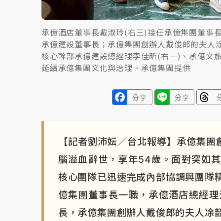
承億酒店董事長戴淑玲(右三)接任承億集團董事
承億建設董事長；承億集團創辦人戴俊郎的夫人涂
核心幹部承億建設總經理李佳昕(右一)、承億文旅
延續承億集團文化與治理。承億集團提供
分享
分享
【記者劉沛妘／台北報導】承億集團
腦溢血辭世，享年54歲。面對突如其
核心團隊已迅速完成內部協調與團隊
億集團董事長一職，承億酒店總經理
長，承億集團創辦人戴俊郎的夫人凃