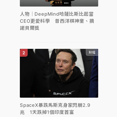
人物｜DeepMind哈薩比斯比起當
CEO更愛科學 昔西洋棋神童、摘
諾貝爾獎
財經
SpaceX暴跌馬斯克身家閃崩2.9
兆 1天跌掉1個印度首富