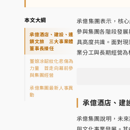
本文大綱
承億集團表示，核心
參與集團各階段發展
承億酒店、建設、連
鎖文旅 三大事業體
具高度共識。面對現
董事長接任
業分工與長期經營為
董娘凃韶紋化悲傷為
力量 首走向幕前參
與集團經營
承億集團最新人事異
動
承億酒店、建
承億集團說明，未來
與文化事業發展。其