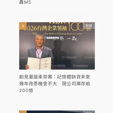
轟M5
財經
創見董座束崇萬：記憶體缺貨未來
幾年改善機會不大 現公司庫存逾
200億