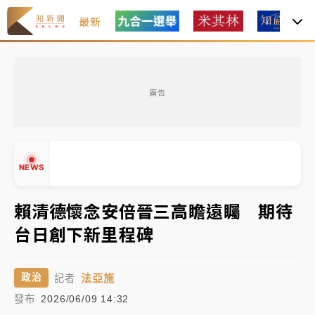
最新
女律師陳昱瑄詐慈濟10億！黃金158kg遭查扣畫面曝光
廣告
暑假過三周才推「E宿新北打卡趣」！抽獎程序複雜 觀
旅局回應了
中信慈善基金會想增加董事人數！辜仲諒向法院聲請遭
NEWS
駁 理由曝光
故宮《龍藏經》特展第2檔！今線上預約開賣一度塞車
賴清德懷念安倍晉三高瞻遠矚 期待
周六起展出延長至晚上7時
台日創下新里程碑
台東農業處長涉圖利渡假村！東檢抗告成功 今重開羈
▲
押庭
▼
法亞施
政治
記者
父親節泡湯了！中颱白海豚雨彈轟3天 「紅到發紫」降
發布
2026/06/09 14:32
雨熱區曝