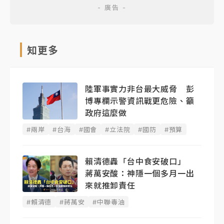
知更多
陸軍事實力非台最大威脅 彭
博專欄示警資訊戰更危險、籲
政府這麼做
#兩岸
#台海
#國會
#立法院
#國防
#預算
賴清德轟「台中食安破口」
蔣萬安酸：神隱一個多月一出
來就推卸責任
#賴清德
#蔣萬安
#中聯毒油