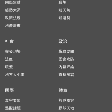
國際焦點
職場
趨勢大師
知天氣
政策法規
知運勢
地產房市
社會
政治
突發現場
黨政要聞
法庭
國會攻防
暖流
內幕評論
地方大小事
首都風雲
國際
體育
寰宇要聞
籃球風雲
熱搜話題
野球天地