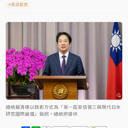
#黨政要聞
女律師陳昱瑄詐慈濟10億！黃金158kg遭查扣畫面曝光
暑假過三周才推「E宿新北打卡趣」！抽獎程序複雜 觀
旅局回應了
中信慈善基金會想增加董事人數！辜仲諒向法院聲請遭
駁 理由曝光
故宮《龍藏經》特展第2檔！今線上預約開賣一度塞車
周六起展出延長至晚上7時
台東農業處長涉圖利渡假村！東檢抗告成功 今重開羈
押庭
父親節泡湯了！中颱白海豚雨彈轟3天 「紅到發紫」降
雨熱區曝
總統賴清德以錄影方式為「第一屆安倍晉三與現代日本
研究國際論壇」致詞。總統府提供