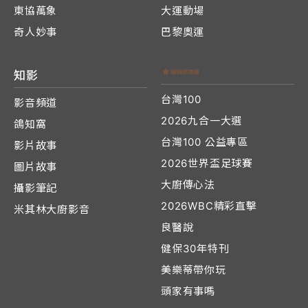
東協萬象
大運動場
奇人妙事
巴黎奧運
知影
台灣100
影音頻道
2026九合一大選
鴿知窩
台灣100 公益專區
影片故事
2026世界盃足球賽
圖片故事
大廚傳心法
攝影筆記
2026WBC精彩直擊
米其林大廚影音
良醫說
健保30年特刊
美樂蒂帶你玩
頭家有事嗎