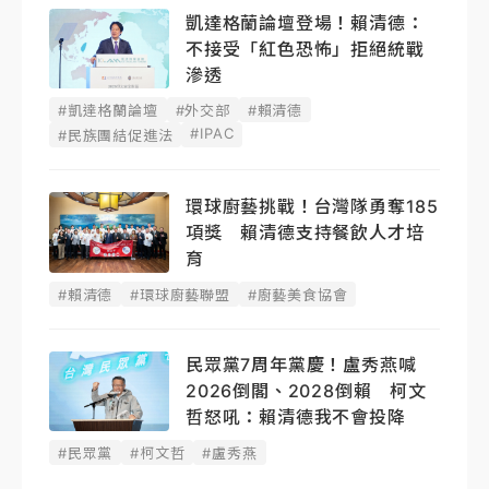
凱達格蘭論壇登場！賴清德：
不接受「紅色恐怖」拒絕統戰
滲透
#凱達格蘭論壇
#外交部
#賴清德
#IPAC
#民族團結促進法
環球廚藝挑戰！台灣隊勇奪185
項獎 賴清德支持餐飲人才培
育
#賴清德
#環球廚藝聯盟
#廚藝美食協會
民眾黨7周年黨慶！盧秀燕喊
2026倒閣、2028倒賴 柯文
哲怒吼：賴清德我不會投降
#民眾黨
#柯文哲
#盧秀燕