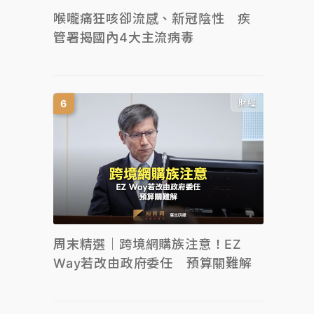
喉嚨痛狂咳卻流感、新冠陰性 疾
管署揭國內4大主流病毒
財經
周末精選｜跨境網購族注意！EZ
Way若改由政府委任 預算關難解