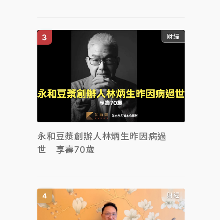
財經
永和豆漿創辦人林炳生昨因病過
世 享壽70歲
財經