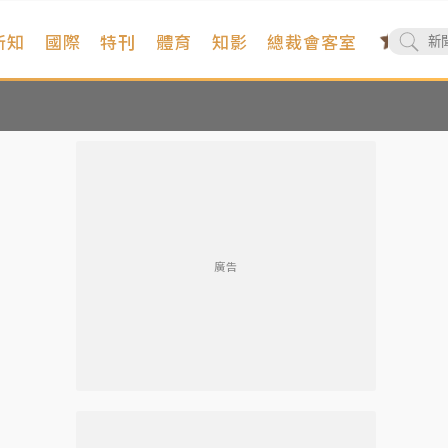
新知
國際
特刊
體育
知影
總裁會客室
廣告