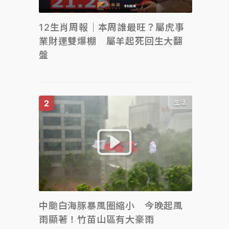
12生肖周報｜本周誰最旺？屬虎事
業財運雙爆棚 屬羊起死回生大翻
盤
生活
中颱白海豚暴風圈縮小 今晚起風
雨顯著！竹苗山區有大豪雨