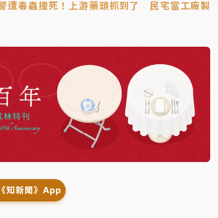
北警遭毒蟲撞死！上游藥頭抓到了 民宅當工廠製
《知新聞》App