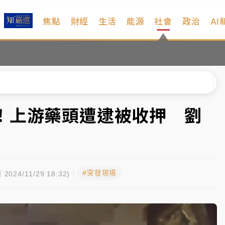
焦點
財經
生活
能源
社會
政治
AI
維持不變
 民權西路鷹架倒塌壓2車
風 榕樹連根拔起
、明天影響最劇烈
！上游藥頭遭逮被收押 劉
高罰4800＋拖吊費
維持不變
#突發現場
 民權西路鷹架倒塌壓2車
 2024/11/29 18:32)
風 榕樹連根拔起
、明天影響最劇烈