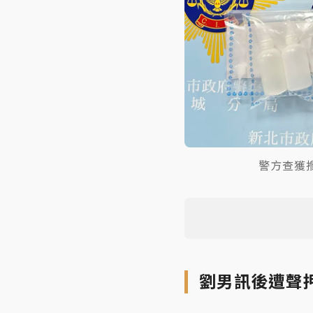
警方查獲
劉男訊後遭聲