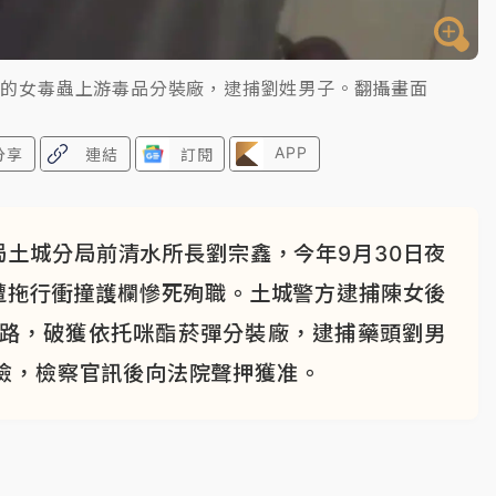
鑫的女毒蟲上游毒品分裝廠，逮捕劉姓男子。翻攝畫面
APP
分享
連結
訂閱
土城分局前清水所長劉宗鑫，今年9月30日夜
遭拖行衝撞護欄慘死殉職。土城警方逮捕陳女後
華路，破獲依托咪酯菸彈分裝廠，逮捕藥頭劉男
檢，檢察官訊後向法院聲押獲准。