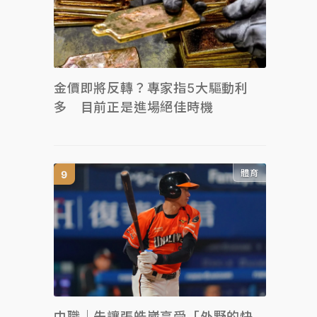
金價即將反轉？專家指5大驅動利
多 目前正是進場絕佳時機
體育
中職｜先讓張皓崴享受「外野的快