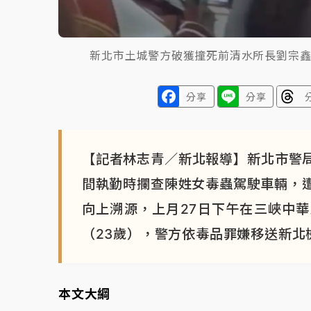
新北市土城警方破獲撞死前清水所長劉宗
分享
分享
【記者林志青／新北報導】新北市警局
間執勤時攔查陳姓女毒蟲駕駛車輛，
向上溯源，上月27日下午在三峽中
（23歲），警方依毒品罪嫌移送新北
本文大綱