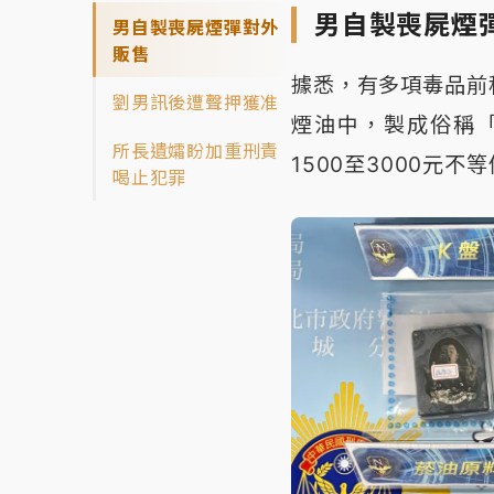
男自製喪屍煙
男自製喪屍煙彈對外
販售
據悉，有多項毒品前
劉男訊後遭聲押獲准
煙油中，製成俗稱「
所長遺孀盼加重刑責
1500至3000元不
喝止犯罪