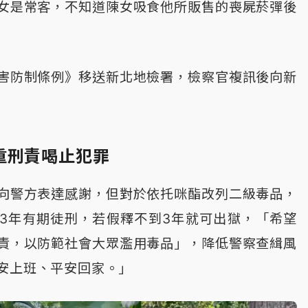
女是常客，不知道陳女吸食他所販售的喪屍菸彈後
害防制條例》移送新北地檢署，檢察官複訊後向新
重刑責喝止犯罪
向警方表達感謝，但對於依托咪酯改列二級毒品，
3年有期徒刑，若假釋不到3年就可出獄，「希望
責，以防範社會大眾濫用毒品」，降低警察查緝風
安上班、平安回家。」