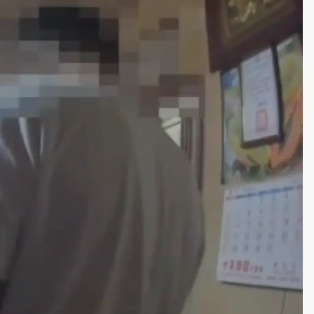
高罰4800＋拖吊費