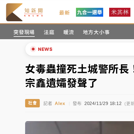
最新
油價持續凍漲！ 中油宣布下周一汽柴油價格
突發現場
法庭
暖流
地方大小事
中颱白海豚進逼！台北喜來登圍籬傾倒砸傷人
有片｜
白海豚暴風圈逼近！新北淡水赫見龍捲
NEWS
中颱白海豚風雨來了！中部以北防豪雨 今晚
女毒蟲撞死土城警所長
▲
白海豚逼近！北市水門只出不進 未移置車輛最
▼
宗鑫遺孀發聲了
油價持續凍漲！ 中油宣布下周一汽柴油價格
Alex
2024/11/29 18:12
社會
記者
|
發布
中颱白海豚進逼！台北喜來登圍籬傾倒砸傷人
(更新
有片｜
白海豚暴風圈逼近！新北淡水赫見龍捲
中颱白海豚風雨來了！中部以北防豪雨 今晚