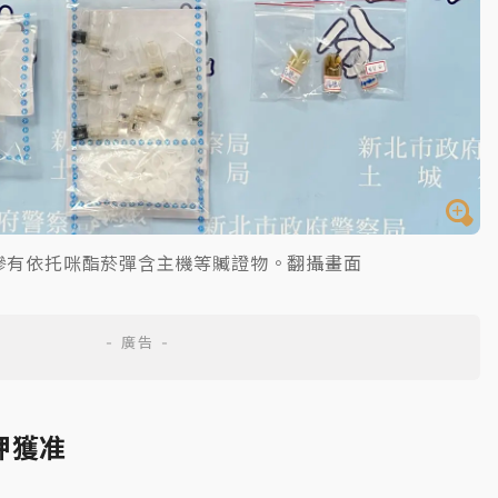
摻有依托咪酯菸彈含主機等贓證物。翻攝畫面
押獲准