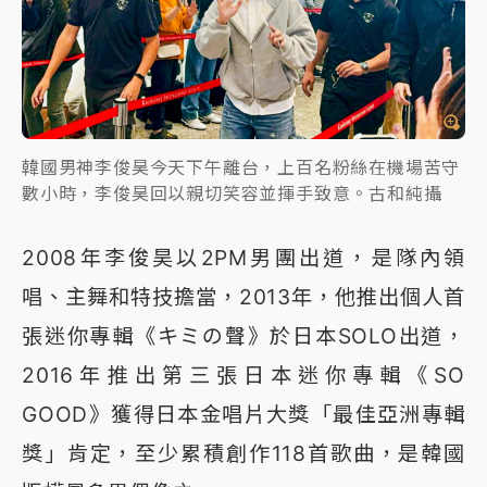
韓國男神李俊昊今天下午離台，上百名粉絲在機場苦守
數小時，李俊昊回以親切笑容並揮手致意。古和純攝
2008年李俊昊以2PM男團出道，是隊內領
唱、主舞和特技擔當，2013年，他推出個人首
張迷你專輯《キミの聲》於日本SOLO出道，
2016年推出第三張日本迷你專輯《SO
GOOD》獲得日本金唱片大獎「最佳亞洲專輯
獎」肯定，至少累積創作118首歌曲，是韓國