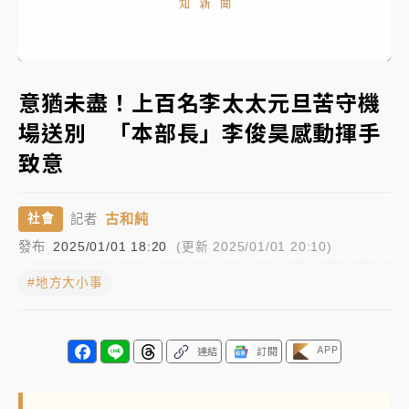
女律師陳昱瑄詐慈濟10億！黃金158kg遭查扣畫面曝光
Remaining
-
0:00
Loaded
:
Replay
Unmute
Picture-
Fullscr
100.00%
in-
Picture
Time��
暑假過三周才推「E宿新北打卡趣」！抽獎程序複雜 觀
意猶未盡！上百名李太太元旦苦守機
旅局回應了
場送別 「本部長」李俊昊感動揮手
中信慈善基金會想增加董事人數！辜仲諒向法院聲請遭
致意
駁 理由曝光
故宮《龍藏經》特展第2檔！今線上預約開賣一度塞車
古和純
社會
記者
周六起展出延長至晚上7時
發布
2025/01/01 18:20
(更新 2025/01/01 20:10)
台東農業處長涉圖利渡假村！東檢抗告成功 今重開羈
押庭
#地方大小事
父親節泡湯了！中颱白海豚雨彈轟3天 「紅到發紫」降
雨熱區曝
APP
連結
訂閱