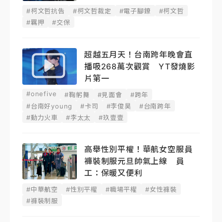
#柯文哲抗告
#柯文哲裁定
#電子腳鐐
#柯文哲
#羈押
#交保
超越五月天！台南跨年晚會直
播吸268萬次觀賞 YT發燒影
片第一
#onefive
#鞠躬舞
#見面會
#跨年
#台南好young
#卡司
#李俊昊
#台南跨年
#動力火車
#李太太
#玖壹壹
高舉性別平權！華航女空服員
褲裝制服元旦帥氣上線 員
工：保暖又便利
#中華航空
#性別平權
#職場平權
#女性褲裝
#褲裝制服