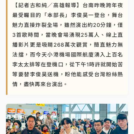
【記者古和純／高雄報導】台南昨晚跨年夜
最受矚目的「本部長」李俊昊一登台，舞台
魅力直接炸裂全場，雖然演出約20分鐘，僅
3首歌時間，當晚會場湧現25萬人、線上直
播影片更是吸睛268萬次觀賞，簡直魅力無
法擋，而今天小港機場國際航廈湧入上百名
李太太排等在登機口，從下午1時許就開始苦
等要替李俊昊送機，盼他能感受台灣粉絲熱
情，盡快再來台演出。