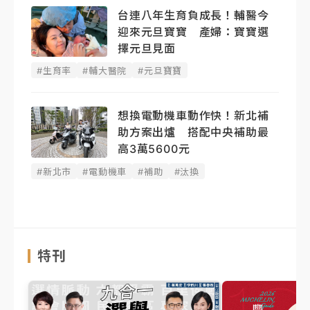
台連八年生育負成長！輔醫今
迎來元旦寶寶 產婦：寶寶選
擇元旦見面
#生育率
#輔大醫院
#元旦寶寶
想換電動機車動作快！新北補
助方案出爐 搭配中央補助最
高3萬5600元
#新北市
#電動機車
#補助
#汰換
特刊