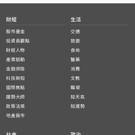
財經
生活
股市基金
交通
投資長觀點
旅遊
財經人物
食尚
產業脈動
醫藥
金融保險
消費
科技新知
文教
國際焦點
職場
趨勢大師
知天氣
政策法規
知運勢
地產房市
社會
政治