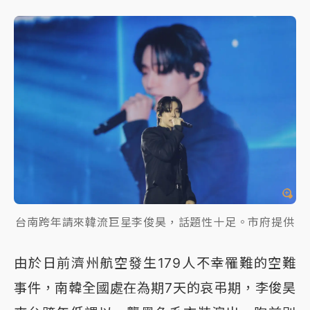
台南跨年請來韓流巨星李俊昊，話題性十足。市府提供
由於日前濟州航空發生179人不幸罹難的空難
事件，南韓全國處在為期7天的哀弔期，李俊昊