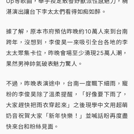
Up等歌曲，舉手投足散發野獸派性感魅力，精
湛演出讓台下李太太們看得如痴如醉。
據了解，原本市府預估昨晚約10萬人來到台南
跨年，沒想到，李俊昊一來吸引全台各地的李
太太聚集卡位，昨晚會場至少湧現25萬人潮，
果然男神帥氣破表魅力驚人。
不過，昨晚表演途中，台南一度飄下細雨，寵
粉的李俊昊除了溫柔提醒，「好像要下雨了，
大家趕快把雨衣穿起來」之後現學中文用超萌
奶音祝賀大家「新年快樂！」並喊話盼再度盡
快來台和粉絲見面。