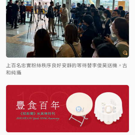
上百名忠實粉絲秩序良好安靜的等待替李俊昊送機。古
和純攝