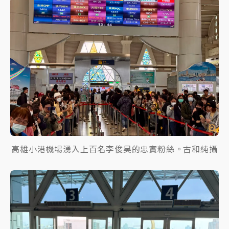
高雄小港機場湧入上百名李俊昊的忠實粉絲。古和純攝