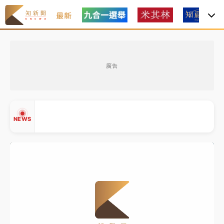
最新
女律師陳昱瑄詐慈濟10億！黃金158kg遭查扣畫面曝光
廣告
暑假過三周才推「E宿新北打卡趣」！抽獎程序複雜 觀
旅局回應了
中信慈善基金會想增加董事人數！辜仲諒向法院聲請遭
NEWS
駁 理由曝光
故宮《龍藏經》特展第2檔！今線上預約開賣一度塞車
周六起展出延長至晚上7時
台東農業處長涉圖利渡假村！東檢抗告成功 今重開羈
▲
押庭
▼
父親節泡湯了！中颱白海豚雨彈轟3天 「紅到發紫」降
雨熱區曝