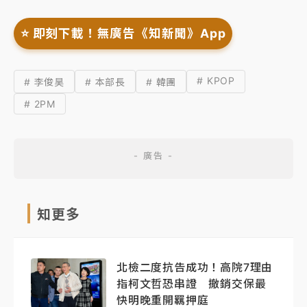
⭐️ 即刻下載！無廣告《知新聞》App
# KPOP
# 李俊昊
# 本部長
# 韓團
# 2PM
知更多
北檢二度抗告成功！高院7理由
指柯文哲恐串證 撤銷交保最
快明晚重開羈押庭