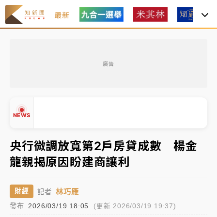
最新
女律師陳昱瑄詐慈濟10億！黃金158kg遭查扣畫面曝光
廣告
暑假過三周才推「E宿新北打卡趣」！抽獎程序複雜 觀
旅局回應了
中信慈善基金會想增加董事人數！辜仲諒向法院聲請遭
NEWS
駁 理由曝光
故宮《龍藏經》特展第2檔！今線上預約開賣一度塞車
央行微調放寬第2戶房貸成數 楊金
周六起展出延長至晚上7時
龍親揭原因盼建商讓利
台東農業處長涉圖利渡假村！東檢抗告成功 今重開羈
▲
押庭
▼
林巧雁
財經
記者
父親節泡湯了！中颱白海豚雨彈轟3天 「紅到發紫」降
發布
2026/03/19 18:05
(更新 2026/03/19 19:37)
雨熱區曝