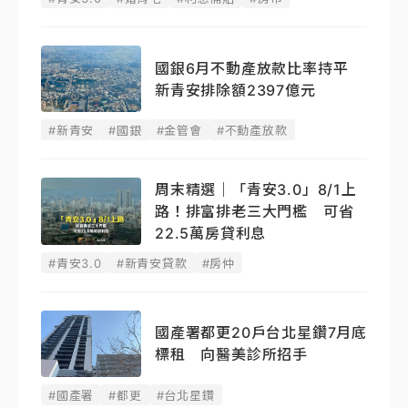
國銀6月不動產放款比率持平
新青安排除額2397億元
#新青安
#國銀
#金管會
#不動產放款
周末精選｜「青安3.0」8/1上
路！排富排老三大門檻 可省
22.5萬房貸利息
#青安3.0
#新青安貸款
#房仲
國產署都更20戶台北星鑽7月底
標租 向醫美診所招手
#國產署
#都更
#台北星鑽