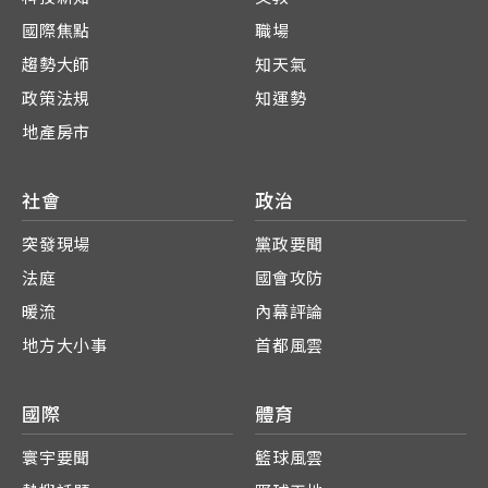
國際焦點
職場
趨勢大師
知天氣
政策法規
知運勢
地產房市
社會
政治
突發現場
黨政要聞
法庭
國會攻防
暖流
內幕評論
地方大小事
首都風雲
國際
體育
寰宇要聞
籃球風雲