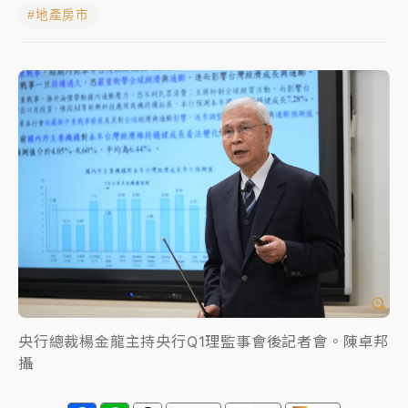
#地產房市
女律師陳昱瑄詐慈濟10億！黃金158kg遭查扣畫面曝光
暑假過三周才推「E宿新北打卡趣」！抽獎程序複雜 觀
旅局回應了
中信慈善基金會想增加董事人數！辜仲諒向法院聲請遭
駁 理由曝光
故宮《龍藏經》特展第2檔！今線上預約開賣一度塞車
周六起展出延長至晚上7時
台東農業處長涉圖利渡假村！東檢抗告成功 今重開羈
押庭
父親節泡湯了！中颱白海豚雨彈轟3天 「紅到發紫」降
雨熱區曝
央行總裁楊金龍主持央行Q1理監事會後記者會。陳卓邦
攝