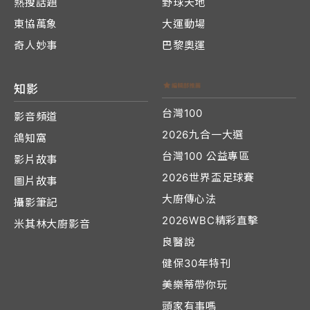
熱搜話題
野球天地
東協萬象
大運動場
奇人妙事
巴黎奧運
知影
台灣100
影音頻道
2026九合一大選
鴿知窩
台灣100 公益專區
影片故事
2026世界盃足球賽
圖片故事
大廚傳心法
攝影筆記
2026WBC精彩直擊
米其林大廚影音
良醫說
健保30年特刊
美樂蒂帶你玩
頭家有事嗎