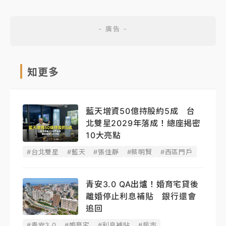
知更多
藍天增資50億持股約5成 台
北雙星2029年落成！總座揭密
10大亮點
#台北雙星
#藍天
#張佳靜
#蔡明賢
#西區門戶
青安3.0 QA出爐！婚育宅貸後
離婚停止利息補貼 銀行還會
追回
#青安3.0
#婚育宅
#利息補貼
#房市