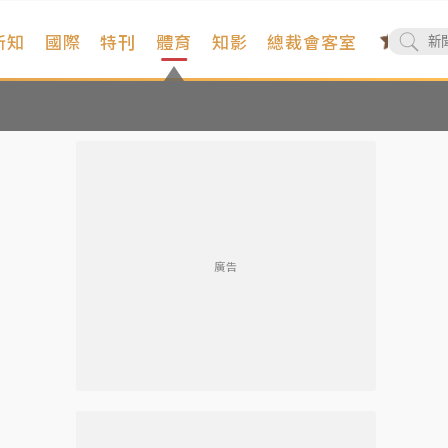
新知
國際
特刊
體育
知影
總裁會客室
廣告