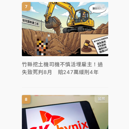
社會
竹縣挖土機司機不慎活埋雇主！過
失致死判8月 賠247萬緩刑4年
國際