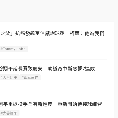
手術之父」抗癌發親筆信感謝球迷 柯爾：他為我們
#Tommy John
大谷翔平延長賽致勝安 助道奇中斷惡夢7連敗
#大谷翔平
#山本由伸
谷翔平重返投手丘有新進度 重新開始傳接球練習
#大谷翔平