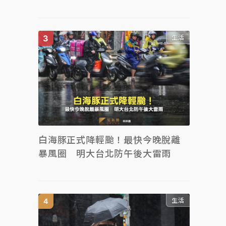
生活
白海豚正式降輕颱！最快今晚脫離
暴風圈 明大台北防午後大雷雨
生活