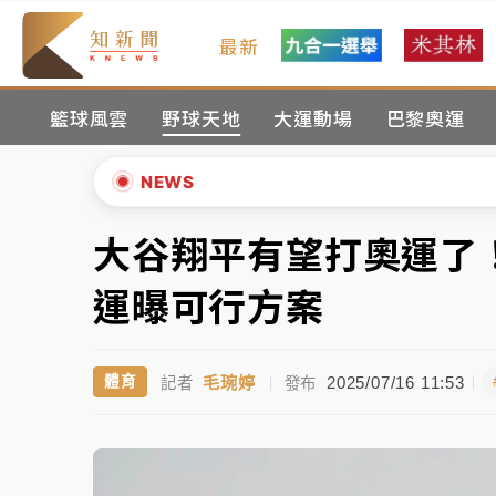
最新
金控第2季海外曝險破31兆創高 日本年增45
籃球風雲
野球天地
大運動場
巴黎奧運
日職｜
林安可狀態正好卻因左膝疼痛下二軍 
韓股最壞時期已過？大摩估去槓桿完成逾半 
NEWS
「白海豚」雨炸新北！通報109件災情 侯友
大谷翔平有望打奧運了
▲
白海豚挾豪雨狂炸新北！時雨量破百毫米 水
▼
運曝可行方案
金控第2季海外曝險破31兆創高 日本年增45
毛琬婷
2025/07/16 11:53
體育
記者
|
發布
日職｜
林安可狀態正好卻因左膝疼痛下二軍 
韓股最壞時期已過？大摩估去槓桿完成逾半 
「白海豚」雨炸新北！通報109件災情 侯友