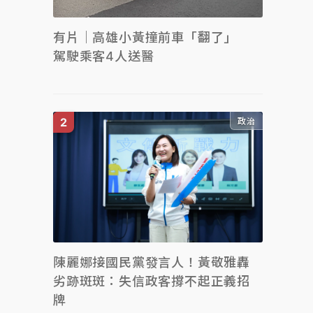
有片｜高雄小黃撞前車「翻了」
駕駛乘客4人送醫
政治
陳麗娜接國民黨發言人！黃敬雅轟
劣跡斑斑：失信政客撐不起正義招
牌