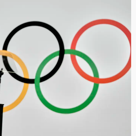
塔、雨棚砸落毀車