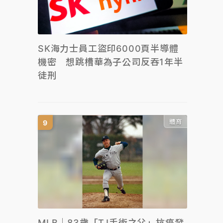
SK海力士員工盜印6000頁半導體
機密 想跳槽華為子公司反吞1年半
徒刑
體育
MLB｜83歲「TJ手術之父」抗癌發