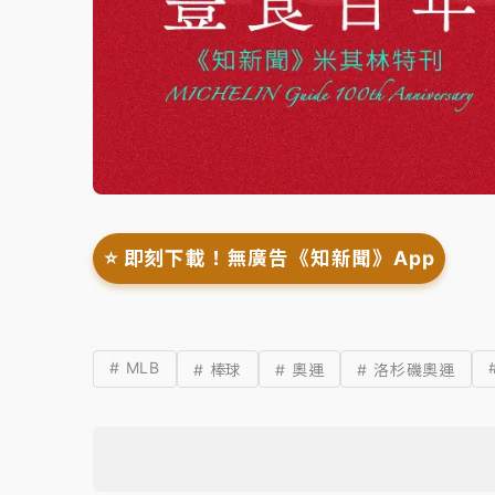
⭐️ 即刻下載！無廣告《知新聞》App
# MLB
# 棒球
# 奧運
# 洛杉磯奧運