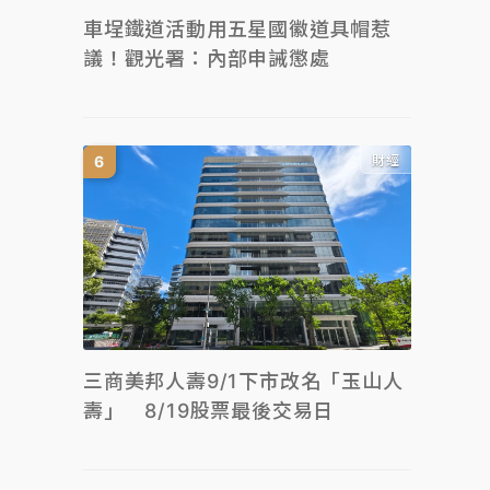
車埕鐵道活動用五星國徽道具帽惹
議！觀光署：內部申誡懲處
財經
三商美邦人壽9/1下市改名「玉山人
壽」 8/19股票最後交易日