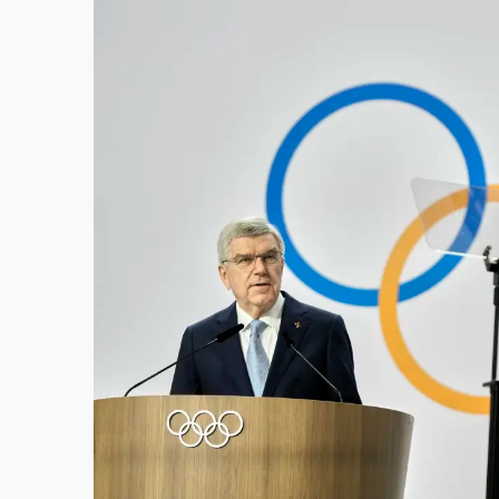
白海豚挾豪雨狂炸新北！時雨量破百毫米 水