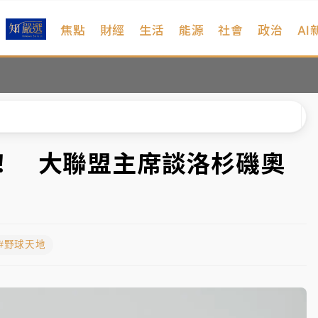
焦點
財經
生活
能源
社會
政治
AI
%居冠
日媒感嘆「好事多磨」
波動率降至2個月低
宜揭這類災損最多
！ 大聯盟主席談洛杉磯奧
塔、雨棚砸落毀車
%居冠
#野球天地
日媒感嘆「好事多磨」
波動率降至2個月低
宜揭這類災損最多