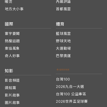
暖流
內幕評論
地方大小事
首都風雲
國際
體育
寰宇要聞
籃球風雲
熱搜話題
野球天地
東協萬象
大運動場
奇人妙事
巴黎奧運
知影
台灣100
影音頻道
2026九合一大選
鴿知窩
台灣100 公益專區
影片故事
2026世界盃足球賽
圖片故事