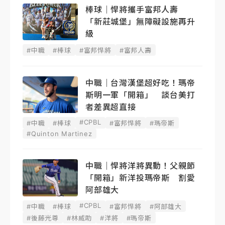
棒球｜悍將攜手富邦人壽
「新莊城堡」無障礙設施再升
級
#中職
#棒球
#富邦悍將
#富邦人壽
中職｜台灣漢堡超好吃！瑪帝
斯明一軍「開箱」 談台美打
者差異超直接
#CPBL
#中職
#棒球
#富邦悍將
#瑪帝斯
#Quinton Martinez
中職｜悍將洋將異動！父親節
「開箱」新洋投瑪帝斯 割愛
阿部雄大
#CPBL
#中職
#棒球
#富邦悍將
#阿部雄大
#後藤光尊
#林威助
#洋將
#瑪帝斯