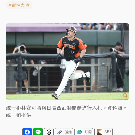
#野球天地
女律師陳昱瑄詐慈濟10億！黃金158kg遭查扣畫面曝光
暑假過三周才推「E宿新北打卡趣」！抽獎程序複雜 觀
旅局回應了
中信慈善基金會想增加董事人數！辜仲諒向法院聲請遭
駁 理由曝光
故宮《龍藏經》特展第2檔！今線上預約開賣一度塞車
周六起展出延長至晚上7時
台東農業處長涉圖利渡假村！東檢抗告成功 今重開羈
押庭
父親節泡湯了！中颱白海豚雨彈轟3天 「紅到發紫」降
統一獅林安可將與日職西武獅開始進行入札。資料照。
雨熱區曝
統一獅提供
APP
連結
訂閱