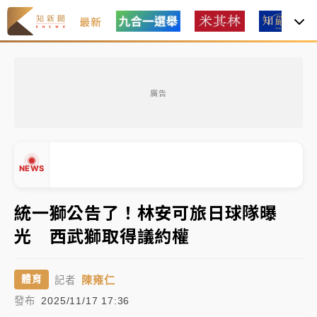
最新
女律師陳昱瑄詐慈濟10億！黃金158kg遭查扣畫面曝光
廣告
暑假過三周才推「E宿新北打卡趣」！抽獎程序複雜 觀
旅局回應了
中信慈善基金會想增加董事人數！辜仲諒向法院聲請遭
NEWS
駁 理由曝光
故宮《龍藏經》特展第2檔！今線上預約開賣一度塞車
統一獅公告了！林安可旅日球隊曝
周六起展出延長至晚上7時
光 西武獅取得議約權
▲
台東農業處長涉圖利渡假村！東檢抗告成功 今重開羈
▼
押庭
陳雍仁
體育
記者
父親節泡湯了！中颱白海豚雨彈轟3天 「紅到發紫」降
發布
2025/11/17 17:36
雨熱區曝