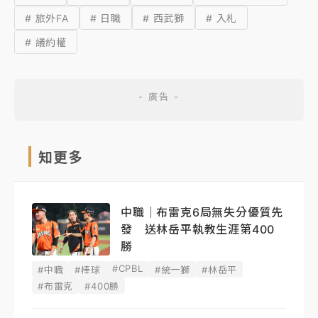
# 旅外FA
# 日職
# 西武獅
# 入札
# 議約權
知更多
中職｜布雷克6局無失分優質先
發 送林岳平執教生涯第400
勝
#CPBL
#中職
#棒球
#統一獅
#林岳平
#布雷克
#400勝