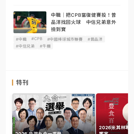
中職｜把CPB當復健賽投！曾
品洋找回火球 中信兄弟意外
撿到寶
#CPB
#中職
#中國棒球城市聯賽
#曾品洋
#中信兄弟
#牛棚
特刊
2026米其林專
2026 台灣九合一選舉
饗宴