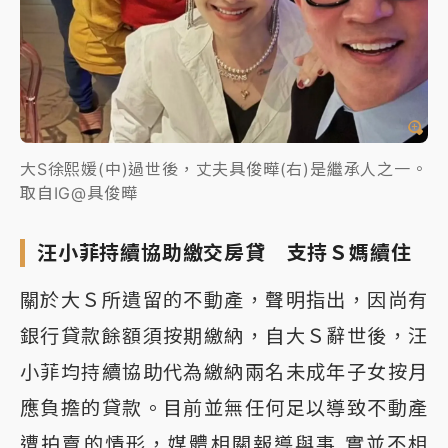
大S徐熙媛(中)過世後，丈夫具俊曄(右)是繼承人之一。
取自IG@具俊曄
汪小菲持續協助繳交房貸 支持Ｓ媽續住
關於大Ｓ所遺留的不動產，聲明指出，因尚有
銀行貸款餘額須按期繳納，自大Ｓ辭世後，汪
小菲均持續協助代為繳納兩名未成年子女按月
應負擔的貸款。目前並無任何足以導致不動產
遭拍賣的情形，媒體相關報導與事 實並不相