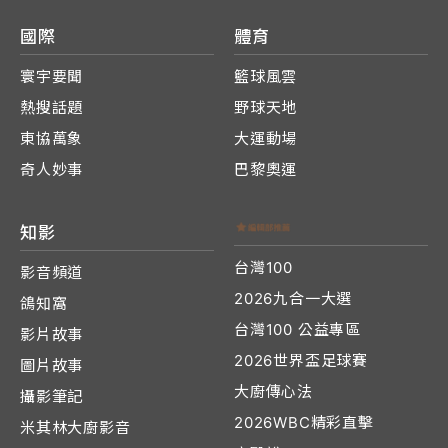
國際
體育
寰宇要聞
籃球風雲
熱搜話題
野球天地
東協萬象
大運動場
奇人妙事
巴黎奧運
知影
台灣100
影音頻道
2026九合一大選
鴿知窩
台灣100 公益專區
影片故事
2026世界盃足球賽
圖片故事
大廚傳心法
攝影筆記
2026WBC精彩直擊
米其林大廚影音