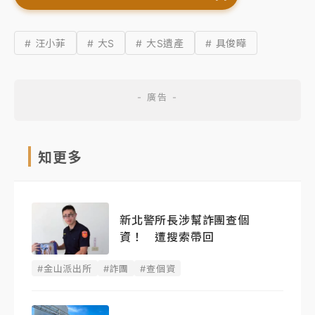
# 汪小菲
# 大S
# 大S遺產
# 具俊曄
知更多
新北警所長涉幫詐團查個
資！ 遭搜索帶回
#金山派出所
#詐團
#查個資