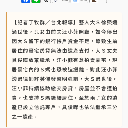
【記者丁牧群／台北報導】藝人大Ｓ徐熙媛
過世後，兒女由前夫汪小菲照顧，如今傳出
因大Ｓ留下的銀行帳戶資金不足，導致生前
居住的豪宅房貸無法由遺產支付，大Ｓ丈夫
具俊曄放棄繼承，汪小菲有意拍賣豪宅，現
居豪宅內的Ｓ媽也恐被迫搬離。對此汪小菲
透過律師許英傑發聲明強調，大Ｓ過世後，
汪小菲持續協助繳交房貸，房屋並不會遭拍
賣，也支持Ｓ媽繼續居住，至於兩子女的遺
產已設立信託專戶，具俊曄也依法繼承三分
之一遺產。