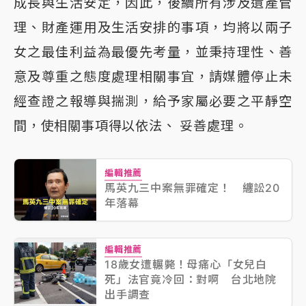
成長與生活安定，因此，後續所有涉及遺產管
理、財產運用及生活安排的事項，均將以兩子
女之最佳利益為最優先考量，並秉持理性、善
意及尊重之態度處理相關事宜，請媒體停止未
經查證之報導與揣測，給予家屬必要之平靜空
間，使相關事項得以依法、 妥善處理。
編輯推薦
馬英九三中案無罪確定！ 纏訟20
年落幕
編輯推薦
18歲女遭輾斃！母痛心「女兒白
死」法官竟冷回：對啊 台北地院
出手調查