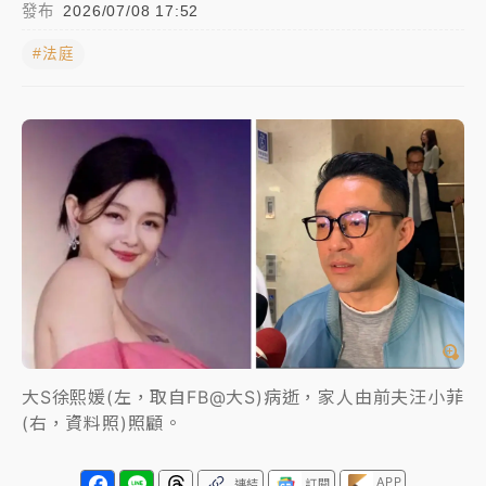
發布
2026/07/08 17:52
女律師陳昱瑄詐慈濟10億！黃金158kg遭查扣畫面曝光
#法庭
暑假過三周才推「E宿新北打卡趣」！抽獎程序複雜 觀
旅局回應了
中信慈善基金會想增加董事人數！辜仲諒向法院聲請遭
駁 理由曝光
故宮《龍藏經》特展第2檔！今線上預約開賣一度塞車
周六起展出延長至晚上7時
台東農業處長涉圖利渡假村！東檢抗告成功 今重開羈
押庭
父親節泡湯了！中颱白海豚雨彈轟3天 「紅到發紫」降
大S徐熙媛(左，取自FB@大S)病逝，家人由前夫汪小菲
雨熱區曝
(右，資料照)照顧。
APP
連結
訂閱