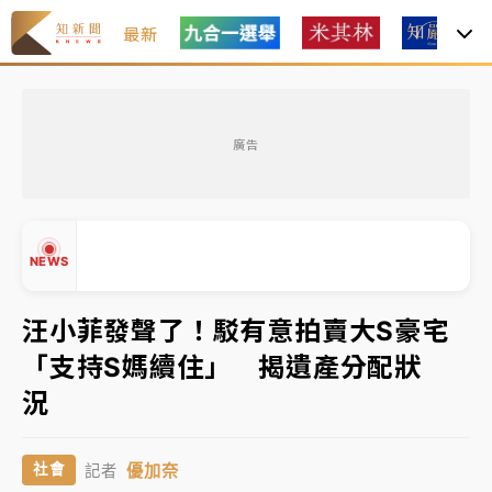
最新
女律師陳昱瑄詐慈濟10億！黃金158kg遭查扣畫面曝光
廣告
暑假過三周才推「E宿新北打卡趣」！抽獎程序複雜 觀
旅局回應了
中信慈善基金會想增加董事人數！辜仲諒向法院聲請遭
NEWS
駁 理由曝光
故宮《龍藏經》特展第2檔！今線上預約開賣一度塞車
汪小菲發聲了！駁有意拍賣大S豪宅
周六起展出延長至晚上7時
「支持S媽續住」 揭遺產分配狀
台東農業處長涉圖利渡假村！東檢抗告成功 今重開羈
▲
況
押庭
▼
父親節泡湯了！中颱白海豚雨彈轟3天 「紅到發紫」降
優加奈
社會
記者
雨熱區曝