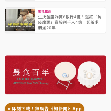
編輯推薦
生技董座詐貸8銀行4億！還誆「防
疫龍頭」賣股削千人4億 起訴求
刑逾20年
⭐️ 即刻下載！無廣告《知新聞》App