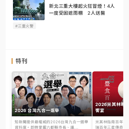
新北三重大樓起火狂冒煙！4人
一度受困遮雨棚 2人送醫
#三重火警
特刊
2026米其林專
2026 台灣九合一選舉
饗宴
知新聞提供最權威的2026台灣九合一選舉
米其林指南百年之
資料庫。即時掌握六都縣市長、議...
瑞百年三星傳奇、台