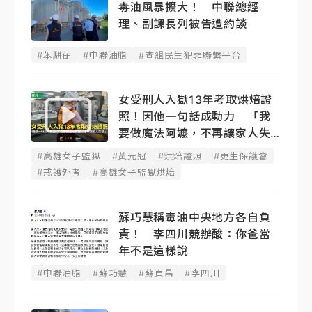
毒油風暴擴大！ 中聯總經
理、副課長列被告遭約談
#苯駢芘
#中聯油脂
#查緝民生犯罪聯繫平台
女受刑人入獄13年考取烘焙證
照！因他一句話成動力 「我
要做魔法阿嬤，不再讓家人失
望」
#高雄女子監獄
#黃元冠
#烘焙證照
#更生保護會
#戒護外考
#高雄女子監獄烘焙
蘇巧慧稱毒油中央地方各自負
責！ 李四川競辦酸：你爸當
年不是這樣說
#中聯油脂
#蘇巧慧
#蘇貞昌
#李四川