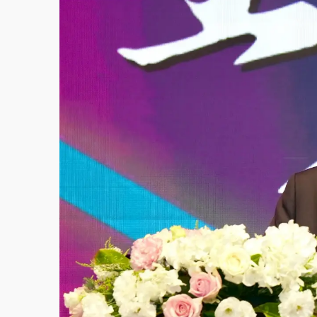
故宮《龍藏經》特展第2檔！今線上預約開賣
台東農業處長涉圖利渡假村！東檢抗告成功 
父親節泡湯了！中颱白海豚雨彈轟3天 「紅