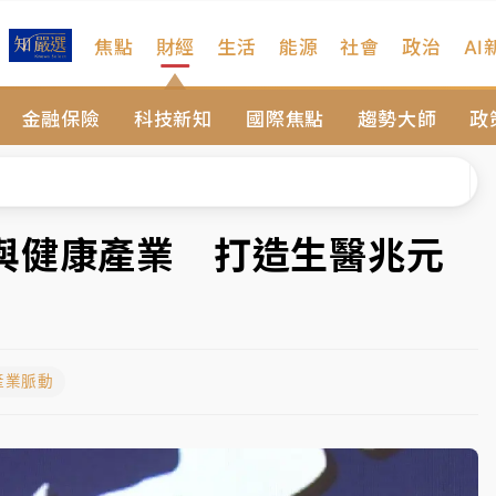
焦點
財經
生活
能源
社會
政治
AI
扣畫面曝光
金融保險
科技新知
國際焦點
趨勢大師
政
序複雜 觀旅局回應了
院聲請遭駁 理由曝光
一度塞車 周六起展出延長至晚上7時
與健康產業 打造生醫兆元
今重開羈押庭
到發紫」降雨熱區曝
產業脈動
扣畫面曝光
序複雜 觀旅局回應了
院聲請遭駁 理由曝光