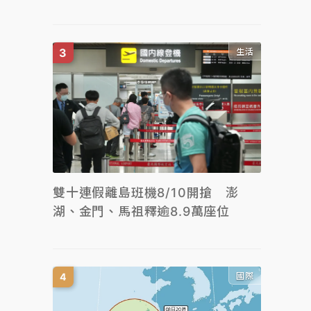
生活
雙十連假離島班機8/10開搶 澎
湖、金門、馬祖釋逾8.9萬座位
國際