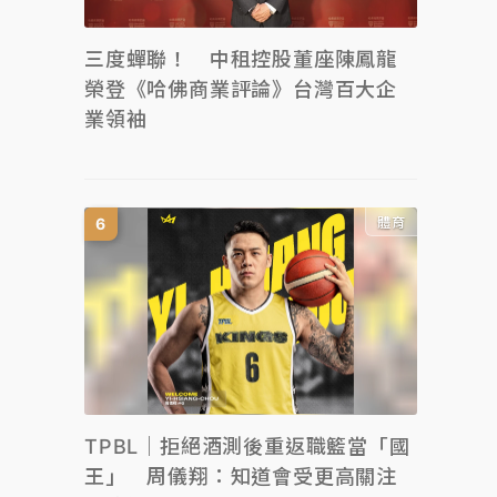
三度蟬聯！ 中租控股董座陳鳳龍
榮登《哈佛商業評論》台灣百大企
業領袖
體育
TPBL｜拒絕酒測後重返職籃當「國
王」 周儀翔：知道會受更高關注