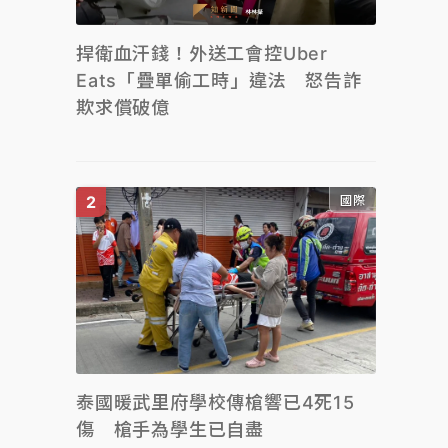
捍衛血汗錢！外送工會控Uber
Eats「疊單偷工時」違法 怒告詐
欺求償破億
國際
泰國暖武里府學校傳槍響已4死15
傷 槍手為學生已自盡