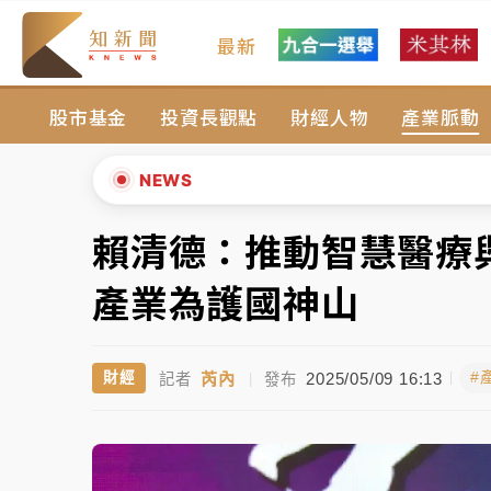
最新
女律師陳昱瑄詐慈濟10億！黃金158kg遭查
股市基金
投資長觀點
財經人物
產業脈動
暑假過三周才推「E宿新北打卡趣」！抽獎程
中信慈善基金會想增加董事人數！辜仲諒向法
NEWS
故宮《龍藏經》特展第2檔！今線上預約開賣
賴清德：推動智慧醫療
▲
台東農業處長涉圖利渡假村！東檢抗告成功 
▼
產業為護國神山
父親節泡湯了！中颱白海豚雨彈轟3天 「紅
芮內
2025/05/09 16:13
財經
#
記者
|
發布
女律師陳昱瑄詐慈濟10億！黃金158kg遭查
暑假過三周才推「E宿新北打卡趣」！抽獎程
中信慈善基金會想增加董事人數！辜仲諒向法