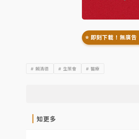
⭐️ 即刻下載！無廣告
# 賴清德
# 生策會
# 醫療
知更多