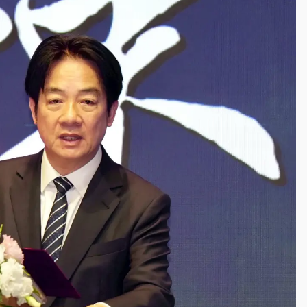
一度塞車 周六起展出延長至晚上7時
今重開羈押庭
到發紫」降雨熱區曝